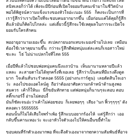
ส่วนนึงที่ครองความเป็นโสดมาได้นานขนาดนี้ เรียกว่าแทบจะโสด
สนิทเลยก็ว่าได้ เพิ่งจะมีปีก่อนที่เปิดใจยอมรับคนเข้ามาในชีวิตบ้าง
พอได้พิสูจน์ความแข็งแรงของหัวใจอ่ะเนอะ 555 ก็คงจะเป็นการที่
เรารู้สึกว่าเราเปิดใจที่จะชอบคนยากมากขึ้น เมื่อก่อนแค่ได้คุยก็รู้สึก
ดีแล้วมันก็คิดไปไกลล่ะ แต่เดี๋ยวนี้รู้สึกจะใช้เหตุผลในการจะเปิดใจ
อมรับใครสักคน
พออายุอานามเยอะขึ้น สเปคภายนอกแทบจะมองข้ามไปเลย เหมือน
ต้องใช้เวลาคุยนานขึ้น กว่าจะรู้สึกดีพ่อหนุ่มแต่ละคนก็เจอสาวใหม่
ซะละ โธ่ ไม่น่าแปลกใจที่โสด 555
เมื่อปีที่แล้วไปชอบพ่อหนุ่มคนนึงแถวบ้าน เห็นมานานหลายปีแล้ว
หละ ละสายตาไม่ได้ทุกครั้งที่เจอเลย รู้สึกว่าเป็นคนที่มีแรงดึงดูด
มาก ใจเต้นสั่นระรัวตลอด 5555 (อย่างกะการ์ตูน) เลยตัดสินใจเอา
ว่ะ ลองไปขอแอดไลน์ดู ถือว่าต้องอาศัยความกล้าหน้าด้านสูงพอ
สมควร เค้าก็ให้นะ นี่ก็ขยันทักทาย แต่พ่อหนุ่มก็นานๆจะตอบ ตอบ
สติ๊กเกอร์งี้ อ่านไม่ตอบงี้
มันก็ชัดเจนอ่ะว่าเค้าไม่ค่อยชอบ ก็เลยพอๆๆ เสียง "นก ฟิ้วๆๆๆๆ" ดัง
ตลอดเว 5555555
ตอนนั้นก็ไม่ได้เสียใจพร่ำเพ้อ รู้สึกแบบอยากร้องไห้ แต่รู้สึกว่า เออ
กลับขึ้นคานเหอะว่ะ จะเอาหัวใจตัวเองไปให้คนอื่นขยี้ทำไม
ขอบคุณที่รักตัวเองมากพอ ที่จะดึงตัวเองมาจากทุกความสัมพันธ์ที่อาจ