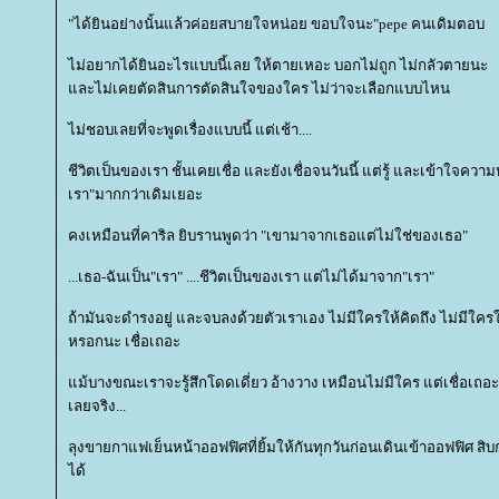
"ได้ยินอย่างนั้นแล้วค่อยสบายใจหน่อย ขอบใจนะ"pepe คนเดิมตอบ
ไม่อยากได้ยินอะไรแบบนี้เลย ให้ตายเหอะ บอกไม่ถูก ไม่กลัวตายนะ
ละไม่เคยตัดสินการตัดสินใจของใคร ไม่ว่าจะเลือกแบบไหน
ไม่ชอบเลยที่จะพูดเรื่องแบบนี้ แต่เช้า....
ชีวิตเป็นของเรา ชั้นเคยเชื่อ และยังเชื่อจนวันนี้ แต่รู้ และเข้าใจค
เรา"มากกว่าเดิมเยอะ
คงเหมือนที่คาริล ยิบรานพูดว่า "เขามาจากเธอแต่ไม่ใช่ของเธอ"
...เธอ-ฉันเป็น"เรา" ....ชีวิตเป็นของเรา แต่ไม่ได้มาจาก"เรา"
ถ้ามันจะดำรงอยู่ และจบลงด้วยตัวเราเอง ไม่มีใครให้คิดถึง ไม่มีใครให
หรอกนะ เชื่อเถอะ
ม้บางขณะเราจะรู้สึกโดดเดี่ยว อ้างวาง เหมือนไม่มีใคร แต่เชื่อเถอะว
เลยจริง...
ลุงขายกาแฟเย็นหน้าออฟฟิศที่ยิ้มให้กันทุกวันก่อนเดินเข้าออฟฟิศ สิบก
ได้