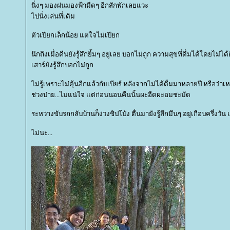
นิ่งๆ มองฝนมองฟ้ามืดๆ อีกสักพักเลยแวะ
ไปนั่งเล่นที่เดิม
ตัวเปียกเล็กน้อย แต่ใจไม่เปียก
นึกถึงเมื่อคืนยังรู้สึกยิ้มๆ อยู่เลย บอกไม่ถูก ความสุขที่ดื่มได้โดยไม่ได้
เสาร์ยังรู้สึกบอกไม่ถูก
ไม่รู้เพราะไม่คุ้นอีกแล้วกับเบียร์ หลังจากไม่ได้ดื่มมาหลายปี หรือว
ช่วงบ่าย...ไม่แน่ใจ แต่ก่อนนอนคืนนั้นผะอืดผะอมชะมัด
ระหว่างขับรถกลับบ้านก็ง่วงชิปโป๋ง ตื่นมายังรู้สึกมึนๆ อยู่เกือบครึ่งวั
ไม่นะ...