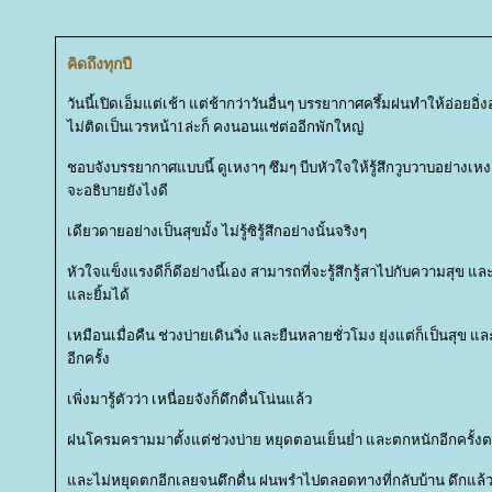
คิดถึงทุกปี
วันนี้เปิดเอ็มแต่เช้า แต่ช้ากว่าวันอื่นๆ บรรยากาศครึ้มฝนทำให้อ่อยอิ่ง
ไม่ติดเป็นเวรหน้า1ล่ะก็ คงนอนแช่ต่ออีกพักใหญ่
ชอบจังบรรยากาศแบบนี้ ดูเหงาๆ ซึมๆ บีบหัวใจให้รู้สึกวูบวาบอย่างเหงาๆ แ
จะอธิบายยังไงดี
เดียวดายอย่างเป็นสุขมั้ง ไม่รู้ซิรู้สึกอย่างนั้นจริงๆ
หัวใจแข็งแรงดีก็ดีอย่างนี้เอง สามารถที่จะรู้สึกรู้สาไปกับความสุข แ
ละยิ้มได้
เหมือนเมื่อคืน ช่วงบ่ายเดินวิ่ง และยืนหลายชั่วโมง ยุ่งแต่ก็เป็นสุข และ
อีกครั้ง
เพิ่งมารู้ตัวว่า เหนื่อยจังก็ดึกดื่นโน่นแล้ว
ฝนโครมครามมาตั้งแต่ช่วงบ่าย หยุดตอนเย็นย่ำ และตกหนักอีกครั้งตอ
ละไม่หยุดตกอีกเลยจนดึกดื่น ฝนพรำไปตลอดทางที่กลับบ้าน ดึกแล้ว เห