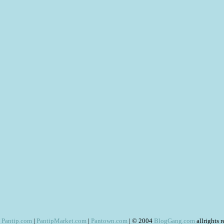
Pantip.com
|
PantipMarket.com
|
Pantown.com
| © 2004
BlogGang.com
allrights 