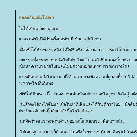
หลอกกันเล่นรึเปล่า
ไม่ได้เขียนบล็อกนานมาก
นานจนจำไม่ได้ว่า ครั้งสุดท้ายที่เข้ามาเมื่อไรกัน
เมื่อเช้าได้ฟังเพลงๆ หนึ่ง ไม่ใช่ซิ จริงๆ ต้องบอกว่า อารมณ์ค้างมาจาก
เพลงๆ หนึ่ง "คนรักกัน" ฟังไม่กี่ประโยค ไม่เคยได้ยินเพลงนี้มาก่อน แต
เนื้อหา ความหมายในเพลงไม่มีความหมายเท่ากับว่า ระหว่างใคร
คงเหมือนกับเมื่อไม่นานมานี้ ข้อความบางข้อความที่ถูกลบทิ้้งไป ไม่ส
ระหว่างใครก็เกินพอ
เช้านี้ได้ยินเพลงนี้ ...."หลอกกันเล่นหรือเปล่า" บอกไม่ถูกว่ายังไง รู้แต
"รู้แล้วจะได้อะไรขึ้นมา เชื่อในสิ่งที่เห็นและได้ยิน ดีกว่าไหม" เมื่อค
ประโยคเดียวกันนี้กลับมาดังขึ้นในใจตัวเอง
"แกคิดว่า คนเราจะดูกันง่ายๆ อย่างนั้นเลยเหรอ"เพื่อนถามฉัน
"ไม่เลย ดูยากมาก ๆ ก็ถ้ามันจะไม่จริงก็เพราะเขาโกหก คิดซะว่าโชคร