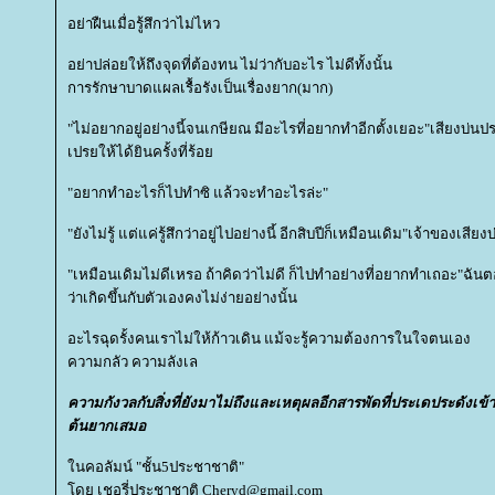
อย่าฝืนเมื่อรู้สึกว่าไม่ไหว
อย่าปล่อยให้ถึงจุดที่ต้องทน ไม่ว่ากับอะไร ไม่ดีทั้งนั้น
การรักษาบาดแผลเรื้อรังเป็นเรื่องยาก(มาก)
"ไม่อยากอยู่อย่างนี้จนเกษียณ มีอะไรที่อยากทำอีกตั้งเยอะ"เสียงบ่
เปรยให้ได้ยินครั้งที่ร้อ
"อยากทำอะไรก็ไปทำซิ แล้วจะทำอะไรล่ะ"
"ยังไม่รู้ แต่แค่รู้สึกว่าอยู่ไปอย่างนี้ อีกสิบปีก็เหมือนเดิม"เจ้าของเสียง
"เหมือนเดิมไม่ดีเหรอ ถ้าคิดว่าไม่ดี ก็ไปทำอย่างที่อยากทำเถอะ"ฉันต
ว่าเกิดขึ้นกับตัวเองคงไม่ง่ายอย่างนั้น
อะไรฉุดรั้งคนเราไม่ให้ก้าวเดิน แม้จะรู้ความต้องการในใจตนเอง
ความกลัว ความลังเล
ความกังวลกับสิ่งที่ยังมาไม่ถึงและเหตุผลอีกสารพัดที่ประเดประดังเข้
ต้นยากเสมอ
นคอลัมน์ "ชั้น5ประชาชาติ"
ดย เชอรี่ประชาชาติ Cheryd@gmail.com