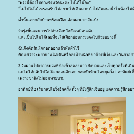
"พรุ่งนี้ต้องไปต่างจังหวัดน่ะคะ ไปได้ไม๊คะ"
"ไม่ไปไม่ได้เหรอครับ ไม่อยากให้เดินมาก ถ้าไปสัมมนานั่งในห้องไ
ค่ำนั้นเลยกลับบ้านพร้อมเฝือกอ่อนดามขาอันเป้ง
วันรุ่งขึ้นแผนการไปต่างจังหวัดยังเหมือนเดิม
ละเป็นไปไม่ได้เลยที่จะใส่เฝือกอ่อนกระเตงไปด้วยอย่างนี้
ฉันจึงตัดสินใจถอดออกแล้วพันผ้าไว้
คิดแค่ว่าจะพยายามไม่เดินหรือลงน้ำหนักที่ขาข้างที่เจ็บและกินยาอย่าง
3 วันผ่านไปอาการบวมที่ข้อเท้าลดลงมาก ยังบวมและเจ็บทุกครั้งที่เดิ
ต่ไม่ได้กลับไปใส่เฝือกอ่อนอีกเลย ยอมหักห้ามใจหยุดวิ่ง 1 อาทิตย์เต
เพราะขายังไม่ยอมหายบวม
อาทิตย์ที่ 2 เริ่มกลับไปวิ่งอีกครั้ง ทั้งๆ ที่ยังรู้สึกเจ็บอยู่ แต่ความรู้สึกอ