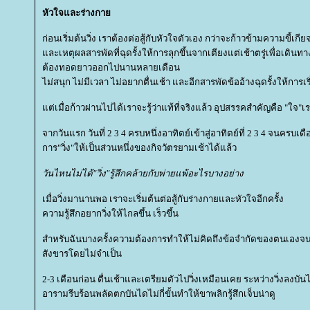
หัวใจและร่างกา
ก่อนเริ่มต้นวิ่ง เราต้องต่อสู้กับหัวใจตัวเอง กว่าจะก้าวข้ามความขี้เกีย
ละเหตุผลสารพัดที่ฉุดรั้งให้การลุกขึ้นจากเตียงแต่เช้าตรู่เพื่อเดิน
ต้องทอดยาวออกไปนานหลายเดือน
ไม่สนุก ไม่มีเวลา ไม่อยากตื่นเช้า และอีกสารพัดข้ออ้างฉุดรั้งให้การเร
ต่เมื่อก้าวผ่านไปได้เราจะรู้ว่าแท้ที่จริงแล้ว อุปสรรคสำคัญคือ "ใจ"เ
จากวันแรก วันที่ 2 3 4 ครบหนึ่งอาทิตย์เข้าสู่อาทิตย์ที่ 2 3 4 จนครบเดือ
การ"วิ่ง"ให้เป็นส่วนหนึ่งของกิจวัตรยามเช้าได้แล้ว
วันไหนไม่ได้"วิ่ง"รู้สึกคล้ายกับพ่ายแพ้อะไรบางอย่าง
เมื่อวิ่งมานานพอ เราจะเริ่มต้นต่อสู้กับร่างกายและหัวใจอีกครั้ง
ความรู้สึกอยากวิ่งให้ไกลขึ้น เร็วขึ้น
สำหรับฉันบางครั้งความต้องการทำให้ไม่คิดถึงข้อจำกัดของตนเองจนอ
สังขารโดยไม่จำเป็น
2-3 เดือนก่อน ตื่นเช้าและเตรียมตัวไปวิ่งเหมือนเคย ระหว่างวิ่งลงบัน
อารามรีบร้อนพลัดตกบันไดไม่กี่ขั้นทำให้ขาพลิกรู้สึกเจ็บน่าดู