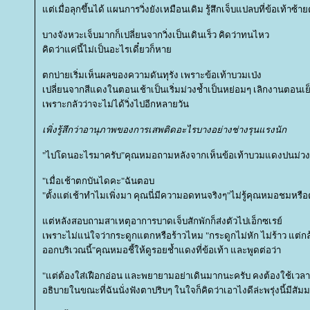
ต่เมื่อลุกขึ้นได้ แผนการวิ่งยังเหมือนเดิม รู้สึกเจ็บแปลบที่ข้อเท้าซ้
บางจังหวะเจ็บมากก็เปลี่ยนจากวิ่งเป็นเดินเร็ว คิดว่าทนไหว
คิดว่าแค่นี้ไม่เป็นอะไรเดี๋ยวก็หา
ตกบ่ายเริ่มเห็นผลของความดันทุรัง เพราะข้อเท้าบวมเป่ง
เปลี่ยนจากสีแดงในตอนเช้าเป็นเริ่มม่วงช้ำเป็นหย่อมๆ เลิกงานตอนเย
เพราะกลัวว่าจะไม่ได้วิ่งไปอีกหลายวัน
เพิ่งรู้สึกว่าอานุภาพของการเสพติดอะไรบางอย่างช่างรุนแรงนัก
"ไปโดนอะไรมาครับ"คุณหมอถามหลังจากเห็นข้อเท้าบวมแดงปนม่วงที
"เมื่อเช้าตกบันไดคะ"ฉันตอบ
"ตั้งแต่เช้าทำไมเพิ่งมา คุณนี่มีความอดทนจริงๆ"ไม่รู้คุณหมอชมหรื
ต่หลังสอบถามสาเหตุอาการบาดเจ็บสักพักก็ส่งตัวไปเอ็กซเรย์
เพราะไม่แน่ใจว่ากระดูกแตกหรือร้าวไหม "กระดูกไม่หัก ไม่ร้าว แต่กล
ออกบริเวณนี้"คุณหมอชี้ให้ดูรอยช้ำแดงที่ข้อเท้า และพูดต่อว่า
"แต่ต้องใส่เฝือกอ่อน และพยายามอย่าเดินมากนะครับ คงต้องใช้เวลา
อธิบายในขณะที่ฉันนั่งฟังตาปริบๆ ในใจก็คิดว่าเอาไงดีล่ะพรุ่งนี้มีสั