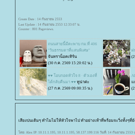
Create Date : 14 กันยายน 2553
Last Update : 14 กันยายน 2553 12:33:07 น.
Counter : 801 Pageviews.
ถนนสายนี้มีตะพาบ กม.ที่ 406
"วันธรรมดาที่แสนพิเศษ"
ฝ
จันทราน็อคเทิร์น
(2
(30 ก.ค. 2569 15:20:02 น.)
♥♥ โอบกอดหัวใจ 8 · ตัวเองที่
AI
ได้กลับคืนมา ♥♥
ทูน่าค่ะ
ก
(27 ก.ค. 2569 09:00:35 น.)
(2
เสียงบ่นเดิมๆ ทำไมไม่ให้หัวใจพาไป ทำอย่างเท้าที่พร้อมจะวิ่งทั้งๆที
ดย: Alex IP: 10.11.1.195, 10.11.1.195, 58.137.199.116 วันที่: 14 กันยายน 2553 