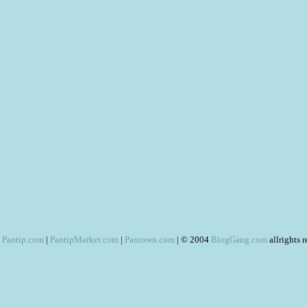
Pantip.com
|
PantipMarket.com
|
Pantown.com
| © 2004
BlogGang.com
allrights 