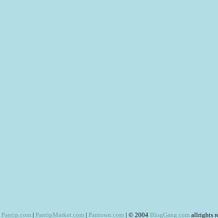
Pantip.com
|
PantipMarket.com
|
Pantown.com
| © 2004
BlogGang.com
allrights 