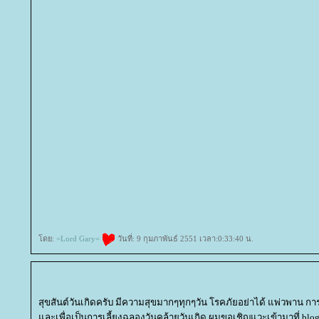
ดย:
=Lord Gary=
วันที่: 9 กุมภาพันธ์ 2551 เวลา:0:33:40 น.
สุขสันต์วันเกิดครับ มีความสุขมากๆทุกๆวัน โรคภัยอย่าได้ แพ่วพาน การ
ละเพื่อเป็นการเลี้ยงฉลองวันคล้ายวันเกิด ผมขอเชิญแวะเข้ามาที่ blog พ