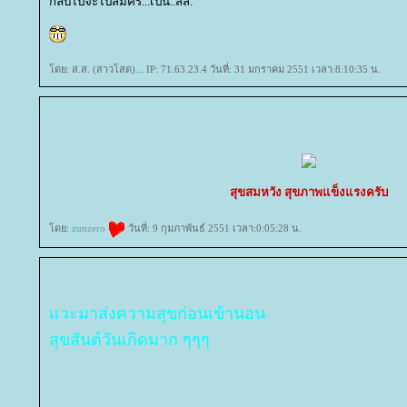
กลับไปจะไปสมัคร...เป็น..สส.
ดย: ส.ส. (สาวโสด)... IP: 71.63.23.4 วันที่: 31 มกราคม 2551 เวลา:8:10:35 น.
สุขสมหวัง สุขภาพแข็งแรงครับ
ดย:
zunzero
วันที่: 9 กุมภาพันธ์ 2551 เวลา:0:05:28 น.
วะมาส่งความสุขก่อนเข้านอน
สุขสันต์วันเกิดมาก ๆๆๆ