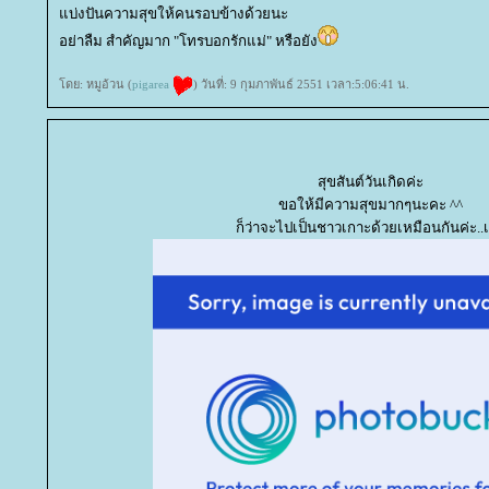
บ่งปันความสุขให้คนรอบข้างด้วยนะ
อย่าลืม สำคัญมาก "โทรบอกรักแม่" หรือยัง
ดย: หมูอ้วน (
pigarea
) วันที่: 9 กุมภาพันธ์ 2551 เวลา:5:06:41 น.
สุขสันต์วันเกิดค่ะ
ขอให้มีความสุขมากๆนะคะ ^^
ก็ว่าจะไปเป็นชาวเกาะด้วยเหมือนกันค่ะ..เ