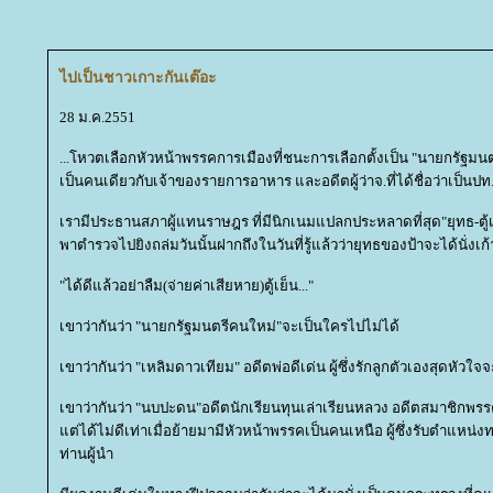
ไปเป็นชาวเกาะกันเต๊อะ
28 ม.ค.2551
...โหวตเลือกหัวหน้าพรรคการเมืองที่ชนะการเลือกตั้งเป็น "นายกรัฐมนต
เป็นคนเดียวกับเจ้าของรายการอาหาร และอดีตผู้ว่าจ.ที่ได้ชื่อว่าเป็นปท
เรามีประธานสภาผู้แทนราษฎร ที่มีนิกเนมแปลกประหลาดที่สุด"ยุทธ-ตู้เย็น"ผ
พาตำรวจไปยิงถล่มวันนั้นฝากถึงในวันที่รู้แล้วว่ายุทธของป้าจะได้นั่งเก้
"ได้ดีแล้วอย่าลืม(จ่ายค่าเสียหาย)ตู้เย็น..."
เขาว่ากันว่า "นายกรัฐมนตรีคนใหม่"จะเป็นใครไปไม่ได้
เขาว่ากันว่า "เหลิมดาวเทียม" อดีตพ่อดีเด่น ผู้ซึ่งรักลูกตัวเองสุดหัวใจจะ
เขาว่ากันว่า "นบปะดน"อดีตนักเรียนทุนเล่าเรียนหลวง อดีตสมาชิกพร
ต่ได้ไม่ดีเท่าเมื่อย้ายมามีหัวหน้าพรรคเป็นคนเหนือ ผู้ซึ่งรับตำแ
ท่านผู้นำ