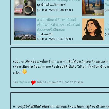
พุดซ้อนในแก้วกาแฟ
วัน
(30 ก.ค. 2569 03:38:16 น.)
(29
สายการบินการ์ต้า เคาน์เตอร์
::
เช็คอิน การทำงานของน้องใหม่
406
ต้องเทรนนิ่งอีกเยอะ
Tonkaow20
(29
(29 ก.ค. 2569 13:57:30 น.)
เอ่อ ...จะเฉีดดฮ่องกงมั้ยหว่าเรา แวะมาแล้วก็ต้องเม้มท์ซะโหน่ย...แ
เพราะเบื่อการเมืองมานานแล้ว ปล่อยให้เป็นไป ใส่ใจมาก็เครียด ชักจะเริ
กว่เรา
ดย:
ชินโจมายุ
วันที่: 28 มกราคม 2551 เวลา:12:23:59 น.
กจงภูมิใจในฝีมือทำกับข้าวนายกฯของไทย อร่อยกว่าผู้นำชาติไหน ๆ เข้าม