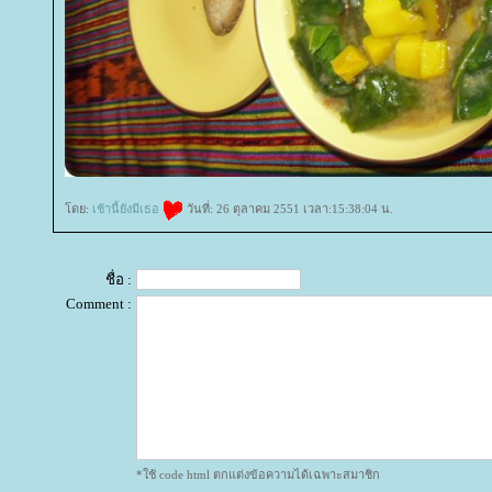
ดย:
เช้านี้ยังมีเธอ
วันที่: 26 ตุลาคม 2551 เวลา:15:38:04 น.
ชื่อ :
Comment :
*ใช้ code html ตกแต่งข้อความได้เฉพาะสมาชิก