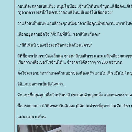
ก่อนที่จะกลายเป็นเถียง หนุ่มไม่น้อย เจ้าหน้าที่ประจำบูท...สีชื่อดัง...ก
"ดูจากตารางสีนี้ก็ได้ครับว่าชอบสีไหน มีเบอร์ให้เลือกด้วย"
ว่าแล้วฉันก็หยิบๆ แถบสีกระจุกหนึ่งมาจากมือคุณพี่พนักงาน แหวกไปจ
เลือกอยู่หลายอึดใจ ก็จิ้มไปที่สีนี้..."เอาสีนี่ละกันคะ"
..."สีที่เห็นนี่ ของจริงจะดร็อกลงนิดนึงนะครับ"
สีที่ซื้อมาเป็นกระป๋องเล็กสุด จ่ายค่าสีเบสสีขาว และแม่สีเหลืองผสมๆๆ
เรียกว่าเหลือเบอร์ไรจำบ่ได้.... จำราคาได้คร่าวๆ ว่า 200 กว่าบาท
ตั้งใจจะเอามาทากำแพงด้านนอกของห้องครัว แถบไม่เล็ก เอ๊ยไม่ใหญ
อิอิ...จะออกมาเป็นยังไงหว่า...
จัดแจงซื้อชุดลูกกลิ้งสำหรับทาสี ประกอบด้วยลูกกลิ้ง และถาดรอง รา
ซื้อกระดาษกาวไว้ติดขอบกันสีเลอะ (อิอิตามตำราที่ดูมาจากเจ๊มาร์ธา
ต่น แต่น แต๊นน