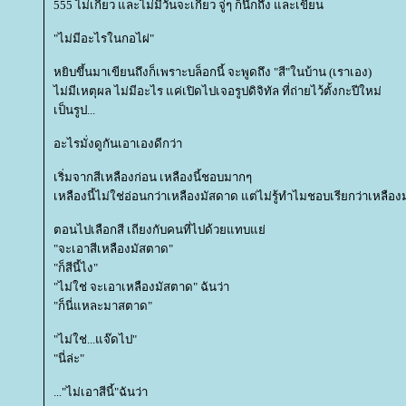
555 ไม่เกี่ยว และไม่มีวันจะเกี่ยว จู่ๆ ก็นึกถึง และเขียน
"ไม่มีอะไรในกอไผ่"
หยิบขึ้นมาเขียนถึงก็เพราะบล็อกนี้ จะพูดถึง "สี"ในบ้าน (เราเอง)
ไม่มีเหตุผล ไม่มีอะไร แค่เปิดไปเจอรูปดิจิทัล ที่ถ่ายไว้ตั้งกะปีใหม่
เป็นรูป...
อะไรมั่งดูกันเอาเองดีกว่า
เริ่มจากสีเหลืองก่อน เหลืองนี้ชอบมากๆ
เหลืองนี้ไม่ใช่อ่อนกว่าเหลืองมัสดาด แต่ไม่รู้ทำไมชอบเรียกว่าเหลื
ตอนไปเลือกสี เถียงกับคนที่ไปด้วยแทบแย่
"จะเอาสีเหลืองมัสตาด"
"ก็สีนี้ไง"
"ไม่ใช่ จะเอาเหลืองมัสตาด" ฉันว่า
"ก็นี่แหละมาสตาด"
"ไม่ใช่...แจ๊ดไป"
"นี่ล่ะ"
..."ไม่เอาสีนี้"ฉันว่า