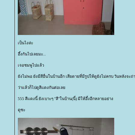
เป็นไงล่ะ
อึ้งกันไปเลยมะ...
เจอชมพูไปแล้ว
ังไม่พอ ยังมีสีอื่นในบ้านอีก เสียดายที่มีรูปให้ดูยังไม่ครบ วันหลังจะถ
ว่าแล้วก็ไปดูสีแดงกันต่อเล
555 สีแดงนี้ ยังเบาะๆ "สี"ในบ้าน(นี้) มีให้อึ้งอีกหลายอย่าง
ดูซะ