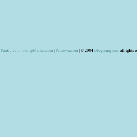
Pantip.com
|
PantipMarket.com
|
Pantown.com
| © 2004
BlogGang.com
allrights 