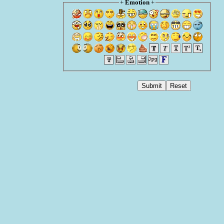
+
Emotion
+