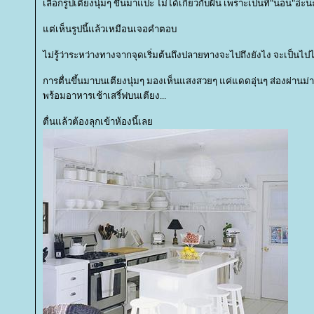
เลือกรูปเตียงนุ่มๆ ขึ้นมาแปะ ไม่ได้เกี่ยวกับฝัน เพราะเป็นที่"นอน"อ่ะน
ต่เห็นรูปนี้แล้วเหมือนเจอคำตอบ
ไม่รู้ว่าระหว่างทางจากจุดเริ่มต้นถึงปลายทางจะไปถึงยังไง จะเป็นไป
การตื่นขึ้นมาบนเตียงนุ่มๆ มองเห็นแสงสวยๆ แค่แดดอุ่นๆ ส่องผ่านม่
พร้อมอาหารเช้าเสริ์ฟบนเตียง...
ตื่นแล้วต้องลุกเข้าห้องนี้เล