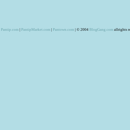
Pantip.com
|
PantipMarket.com
|
Pantown.com
| © 2004
BlogGang.com
allrights 