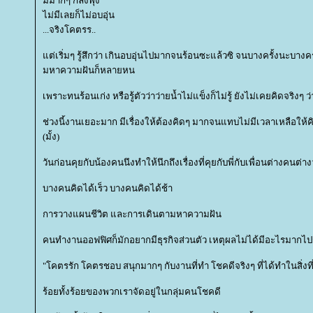
มีมากๆ ก็ลงพุง
ไม่มีเลยก็ไม่อบอุ่น
...จริงโคตรร..
ต่เริ่มๆ รู้สึกว่า เกินอบอุ่นไปมากจนร้อนซะแล้วซิ จนบางครั้งนะบางค
มหาความฝันก็หลายหน
เพราะทนร้อนเก่ง หรือรู้ตัวว่าว่ายน้ำไม่แข็งก็ไม่รู้ ยังไม่เคยคิดจริงๆ
ช่วงนี้งานเยอะมาก มีเรื่องให้ต้องคิดๆ มากจนแทบไม่มีเวลาเหลือให้คิด
(มั้ง)
วันก่อนคุยกับน้องคนนึงทำให้นึกถึงเรื่องที่คุยกับพี่กับเพื่อนต่างคนต่า
บางคนคิดได้เร็ว บางคนคิดได้ช้า
การวางแผนชีวิต และการเดินตามหาความฝัน
คนทำงานออฟฟิศก็มักอยากมีธุรกิจส่วนตัว เหตุผลไม่ได้มีอะไรมากไปก
"โคตรรัก โคตรชอบ สนุกมากๆ กับงานที่ทำ โชคดีจริงๆ ที่ได้ทำในสิ่งที่
ร้อยทั้งร้อยของพวกเราจัดอยู่ในกลุ่มคนโชคดี