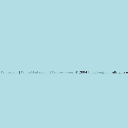
Pantip.com
|
PantipMarket.com
|
Pantown.com
| © 2004
BlogGang.com
allrights 