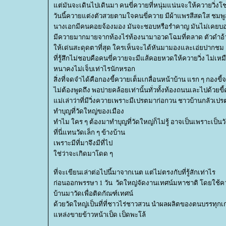
ต่มันจะเดินไปเดินมา คนขี่ควายที่หนุ่มแน่นจะให้ควายวิ่งโชว
วันนี้ควายแต่งตัวสวยตามใจคนขี่ควาย มีผ้าแพรสีสดใส ชมพูสด
นางเอกมีคนคอยจ้องมอง มันจะชอบหรือรำคาญ มันไม่เคยบ
มีควายมากมายจากท้องไร่ท้องนามาอวดโฉมที่ตลาด ตัวดำอ้ว
ห้เด่นสะดุดตาที่สุด ใครเห็นจะได้หันมามองและเอ่ยปากชม
ที่รู้สึกไม่ชอบคือคนขี่ควายจะมีแส้คอยหวดให้ควายวิ่ง ไม่
หนาคงไม่เจ็บเท่าไรนักหรอก
สิ่งที่จดจำได้คือกองขี้ควายเต็มเกลื่อนหน้าบ้าน แรก ๆ กองขี
ไม่ต้องพูดถึง พอบ่ายคล้อยเท่านั้นทั่วทั้งท้องถนนเละไปด้วยข
ม่เล่าว่าที่มีวิ่งควายเพราะมีเปรตมาก่อกวน ชาวบ้านกลัวเ
ทำบุญที่วัดใหญ่ของเมือง
ทำไม ใคร ๆ ต้องมาทำบุญที่วัดใหญ่ก็ไม่รู้ อาจเป็นเพราะเป็น
ที่นี่แทนวัดเล็ก ๆ ข้างบ้าน
เพราะมีที่มาจึงมีที่ไป
ช่ว่าจะเกิดมาโดด ๆ
ที่จะเขียนเล่าต่อไปนี้มาจากเนต แต่ไม่ตรงกับที่รู้สักเท่าไร
ก่อนออกพรรษา 1 วัน วัดใหญ่จัดงานเทศน์มหาชาติ โดยใช้คว
บ้านมาวัดเพื่อติดกัณฑ์เทศน์
ด้วยวัดใหญ่เป็นที่ที่ชาวไร่ชาวสวน นำผลผลิตของตนบรรทุกเกว
หล่งขายข้าวหน้าเป็ด เป็ดพะโล้