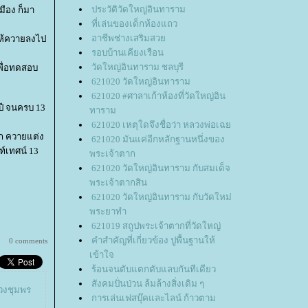
ประวัติวัดใหญ่อินทาราม
มือง ก็มา
ที่เล่นของเด็กห้องแถว
อาชีพช่างเสริมสว
ให้ควายลงไป
รอบบ้านเคียงเรือน
วัดใหญ่อินทาราม ชลบุรี
เพื่อทดสอบ
621020 วัดใหญ่อินทาราม
621020 #ศาลาเก้าห้องที่วัดใหญ่อิน
ปี จนครบ 13
ทาราม
621020 เหตุใดจึงชื่อว่า หลวงพ่อเฉ
อก ควายแต่ง
621020 มันแค่อีกหลักฐานหนึ่งของ
์เทศน์ 13
พระเจ้าตาก
621020 วัดใหญ่อินทาราม กับสมเด็จ
พระเจ้าตากสิน
621020 วัดใหญ่อินทาราม กับวัดใหม่
พระยาทำ
621019 สถูปพระเจ้าตากที่วัดใหญ่
คำสำคัญที่เกี่ยวข้อง ปูพื้นฐานให้
0 comments
เข้าใจ
ร้อนจนตับแตกตับแลบกันทีเดียว
สังคมปั่นป่วน ล้มล้างสิ่งเดิม ๆ
วงชุมพร
การเล่นเฟสบุ๊คและไลน์ ก้าวตาม