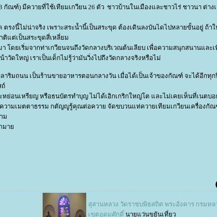
(13 กัณฑ์) มีควายที่ใช้เทียมเกวียน 26 ตัว ชาวบ้านในเมืองและชาวไร่ ชาวนา ต่างเ
นี้ไม่น่าจริง เพราะสระน้ำนี้เป็นสระขุด ต้องเดินลงบันไดไปหลายขั้นอยู่ ถ้า
แต่เป็นสระขุดสี่เหลี่ยม
ขึ้นมา โดยเริ่มจากท่าเกวียนจนถึงวัดกลางบริเวณต้นเลียบ เพื่อความสนุกสนานและ
ัดใหญ่ เราเป็นเด็กไม่รู้ว่ามันวิ่งไปถึงวัดกลางจริงหรือไม่
งศาลาริมถนน เป็นร้านขายอาหารตอนกลางวัน เมื่อได้เป็นเจ้าของกัณฑ์ จะได้อีกทุก
สถ์
จะหย่อนเหรียญ หรือธนบัตรทำบุญ ไม่ได้เอิกเกริกใหญ่โต และไม่เคยเห็นที่เนตบ
ดงความเมตตาธรรม กตัญญูรู้คุณต่อควาย จัดขบวนแห่ควายเทียมเกวียนเครื่องกัณฑ
ราม
มากมา
สุสานหลวง วัดราชบพิธสถิต พระอังคาร กรมหล
เขตอุดมศักดิ์
นายแว่นขยันเที่ยว