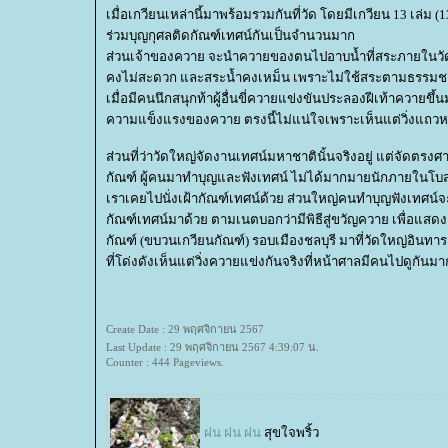
เมื่อเกวียนเหล่านี้มาพร้อมรวมกันที่วัด โดยมีเกวียน 13 เล่ม 
ร่วมบุญกุศลติดกัณฑ์เทศน์กันเป็นจำนวนมาก
ส่วนเจ้าของควาย จะนำควายของตนไปอาบน้ำที่สระภายในวัด ตรง
คงไม่สะดวก และสระน้ำคงเหม็น เพราะไม่ใช้สระตามธรรมชาติ
เมื่อมีคนนึกสนุกท้าผู้อื่นขี่ควายแข่งขันประลองฝีเท้าควาย
ความแข็งแรงของควาย ตรงนี้ไม่แน่ใจเพราะเห็นแต่วิ่งแถวหน้าว
ส่วนที่ว่าวัดใหญ่จัดงานเทศน์มหาชาตินั้นจริงอยู่ แต่จัดตร
กัณฑ์ ผู้คนมาทำบุญและฟังเทศน์ ไม่ได้มากมายนักภายในโบ
เราเคยไปนั่งเฝ้ากัณฑ์เทศน์ด้วย ส่วนใหญ่คนทำบุญฟังเทศน์
กัณฑ์เทศน์มาด้วย ตามเนตบอกว่ามีพิธีสู่ขวัญควาย เพื่อแส
กัณฑ์ (ขบวนเกวียนกัณฑ์) รอบเมืองชลบุรี มาที่วัดใหญ่อินทา
ที่โด่งดังเห็นแต่วิ่งควายแข่งกันจริงที่หน้าศาลมีคนไปดูกัน
Create Date : 29 พฤศจิกายน 2567
Last Update : 29 พฤศจิกายน 2567 4:39:07 น.
Counter : 444 Pageviews.
ฝน ฝน ฝน
สุขใจพริ้ว