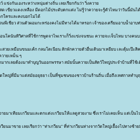
์ แข่งกันเองระหว่างหนุ่มต่างถิ่น เลยเรียกกันว่า วิ่งควา
 เขียวแดงเหลือง มีดอกไม้ประดับตกแต่ง ไม่รู้ว่าควายจะรู้ตัวไหมว่าวันนี้มันไ
อกใครและคงบอกไม่ได้
นพีเชียว ส่วนตัวผอมกะหร่องคงไม่มีทางได้มาหรอก เจ้าของเตรียมอาบน้ำอาบท
เหมือนโคนันทิวิศาลที่ใช้การพูดจาไพเราะก็วิ่งแข่งจนชนะ ควายจะเจ็บไหม บางคน
้จะสวยเหมือนขนมเค้ก กลมโตเนียน สักพักควายตัวอื่นเดินมาเหยียบ เละตุ้มเป๊ะสิคร
ี้ควายเหม็น ๆ
ปรตมากเลยต้องมาทำบุญวันออกพรรษา สมัยนั้นควายเป็นสัตว์ใหญ่ประจำบ้านที่ใช้
วัดใหญ่ที่มีมาแต่สมัยอยุธยา เป็นที่ชุมชนของชาวบ้านร้านถิ่น เมื่อถึงเทศกาลทำบ
ายมาเทียมเกวียนและตกแต่งเกวียนให้แลดูสวยงาม ซึ่งเราไม่เคยเห็น แต่เป็นไป
ียนมาขาย เลยเรียกว่า “ท่าเกวียน” ที่ท่าเกวียนห่างจากวัดใหญ่เยื้องไปทางซ้ายม