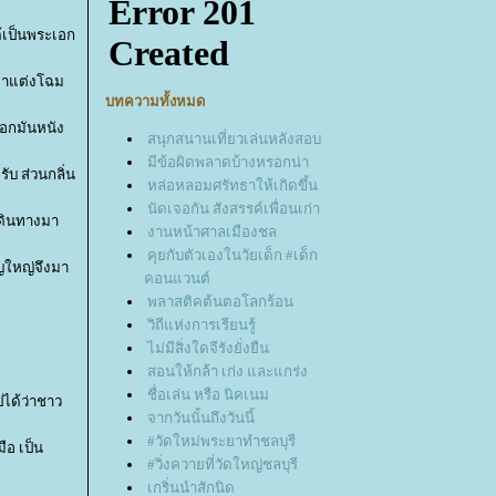
ด้เป็นพระเอก
่าแต่งโฉม
บทความทั้งหมด
บอกมันหนัง
สนุกสนานเที่ยวเล่นหลังสอบ
มีข้อผิดพลาดบ้างหรอกน่า
ับ ส่วนกลิ่น
หล่อหลอมศรัทธาให้เกิดขึ้น
นัดเจอกัน สังสรรค์เพื่อนเก่า
เดินทางมา
งานหน้าศาลเมืองชล
คุยกับตัวเองในวัยเด็ก #เด็ก
ุญใหญ่จึงมา
คอนแวนต์
พลาสติคต้นตอโลกร้อน
วิถีแห่งการเรียนรู้
ไม่มีสิ่งใดจีรังยั่งยืน
สอนให้กล้า เก่ง และแกร่ง
ชื่อเล่น หรือ นิคเนม
ได้ว่าชาว
จากวันนั้นถึงวันนี้
#วัดใหม่พระยาทำชลบุรี
ือ เป็น
#วิ่งควายที่วัดใหญ่ชลบุรี
เกริ่นนำสักนิด