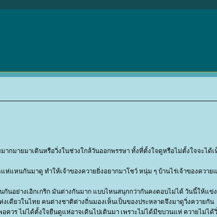
ายมากมายมาเดินหรือวิ่งในช่วงใกล้วันออกพรรษา ทั้งที่ตั้งใจดูหรือไม่ตั้งใจจะได้
่แหนกันมาดู ทำให้เจ้าของควายยิ่งอยากมาโชว์ หนุ่ม ๆ บ้านไร่เจ้าของควายแต
งานกันอย่างเอิกเกริก มันต่างกันมาก แบบไหนสนุกกว่ากันคงตอบไม่ได้ วันนี้ให้แข่
ีแห่งเดียวในไทย คนต่างชาติต่างถิ่นมองเห็นเป็นของประหลาดจึงมาดูวิ่งควายกัน
อควร ไม่ได้ตั้งใจยืนดูแห่อาจเดินไปเดินมา เพราะไม่ได้มีขบวนแห่ ควายไม่ได้วิ