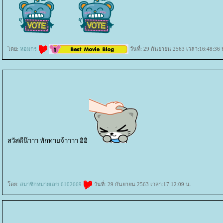
ดย:
หอมกร
วันที่: 29 กันยายน 2563 เวลา:16:48:36 
สวัสดีน๊าาา ทักทายจ้าาาา อิอิ
สปาชา
sparsha
A Moment of Bride
เจ้าสาว
เสริมจมูก
ศัลยกรรมเสริมจมูก
ศัลยกรรมจมูก
Freeze Shaping
สลา
สะอาดหน้าแบบล้ำลึก
กกระชับ
Ulthera
ปรับรูปหน้า
ปัญหาผิวหย่อนคล้อ
Beauty Shape
สลายไขมันแบบเร่งด่วน
ลดไขมัน
ลดเซลลูไลท์
ผิวเปลือกส้ม
Anti Cellulite & Slim Program
Hip Shape
สลายไขมันสะโพก
กระชับผิว
Sexy Mama
ม่หลังคลอด
รอยแตกลา
ปรับรูปร่าง
กำจัดขน
Hair Re
เสริมจมูก
Cellulysis
สลายไขมัน
ulthera
กกระชับ
Acne Clear
รักแร้ขาวเนียน
เลเซอร์กำจัดขนถาวร
กำจัดขน
ร้อยไหม
Freeze V Lift
กำจัดไขมันด้วยความเย็น
PRP ผิวหน้า
PRP ผมบาง
ผมร่วง
เลเซอร์กระชับช่องคลอด
กระชับช่องคลอด
Love Fit
Freeze Shaping
สลายไขมันด้วยความเย็น
Cel
ผิว
ห้ใจ
สุขภาพ
ดย:
สมาชิกหมายเลข 6102669
วันที่: 29 กันยายน 2563 เวลา:17:12:09 น.