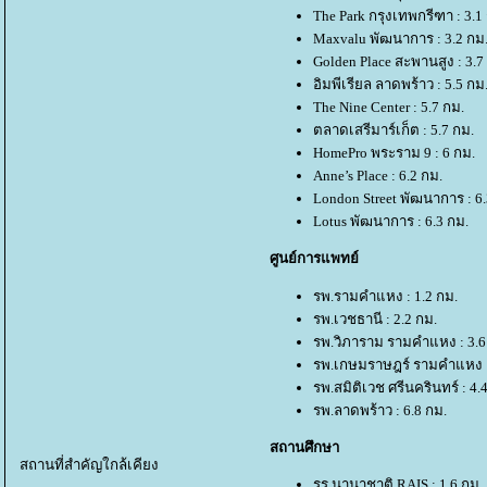
The Park กรุงเทพกรีฑา : 3.1
Maxvalu พัฒนาการ : 3.2 กม
Golden Place สะพานสูง : 3.7
อิมพีเรียล ลาดพร้าว : 5.5 กม
The Nine Center : 5.7 กม.
ตลาดเสรีมาร์เก็ต : 5.7 กม.
HomePro พระราม 9 : 6 กม.
Anne’s Place : 6.2 กม.
London Street พัฒนาการ : 6.
Lotus พัฒนาการ : 6.3 กม.
ศูนย์การแพทย์
รพ.รามคำแหง : 1.2 กม.
รพ.เวชธานี : 2.2 กม.
รพ.วิภาราม รามคำแหง : 3.6
รพ.เกษมราษฎร์ รามคำแหง :
รพ.สมิติเวช ศรีนครินทร์ : 4.
รพ.ลาดพร้าว : 6.8 กม.
สถานศึกษา
สถานที่สำคัญใกล้เคียง
รร.นานาชาติ RAIS : 1.6 กม.