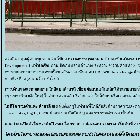
สวัสดีค่ะ คุณผู้อ่านทุกท่าน วันนี้ทีมงาน
Homenayoo
ขอพาไปชมทำเลโครงกา
Development
บนทำเลศักยภาพ ติดถนนรามคำแหง ระหว่าง ซ.รามคำแหง 89/2
การขนส่งระบบมวลชนครบทั้งรถ-เรือ-ราง เพียง 50 เมตร จาก
Interchange ลำส
สายสีเหลือง (ลาดพร้าว-สำโรง)
การเดินทางสะดวกสบาย ใกล้แยกลำสาลี เชื่อมต่อถนนเส้นหลักได้หลายสา
ท
กรุงเทพกรีฑาตัดใหญ่ ใกล้ทางด่วนหลัก 3 สาย และ ใกล้กับท่าเรือเดอะมอลล์
ไอดีโอ รามคำแหง ลำสาลี
สเตชั่นตั้งอยู่ในทำเลที่ใกล้กับสิ่งอำนวยความสะดว
Tesco Lotus, Big C, ม.รามคำแหง, ม.อัสสัมชัญ และ รพ.รามคำแหง เป็นต้น
คาดว่าจะเปิดตัวในช่วงต้นปี 2563 โดยราคา 1 ห้องนอน 31 ตร.ม.
เริ่มต้นที่ 2
ครที่สนใจสามารถลงทะเบียนรับสิทธิพิเศษ รวมถึงไปศึกษาทำเลที่ตั้งโครงการจ