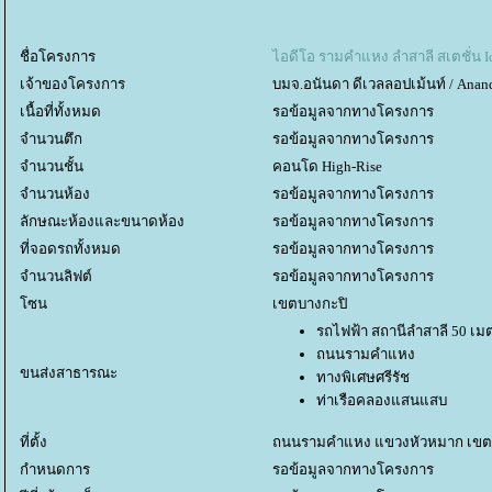
ชื่อโครงการ
ไอดีโอ รามคำแหง ลำสาลี สเตชั่น I
เจ้าของโครงการ
บมจ.อนันดา ดีเวลลอปเม้นท์ / Anan
เนื้อที่ทั้งหมด
รอข้อมูลจากทางโครงการ
จำนวนตึก
รอข้อมูลจากทางโครงการ
จำนวนชั้น
คอนโด High-Rise
จำนวนห้อง
รอข้อมูลจากทางโครงการ
ลักษณะห้องและขนาดห้อง
รอข้อมูลจากทางโครงการ
ที่จอดรถทั้งหมด
รอข้อมูลจากทางโครงการ
จำนวนลิฟต์
รอข้อมูลจากทางโครงการ
ซน
เขตบางกะปิ
รถไฟฟ้า สถานีลำสาลี 50 เม
ถนนรามคำแหง
ขนส่งสาธารณะ
ทางพิเศษศรีรัช
ท่าเรือคลองแสนแสบ
ที่ตั้ง
ถนนรามคำแหง แขวงหัวหมาก เขตบ
กำหนดการ
รอข้อมูลจากทางโครงการ