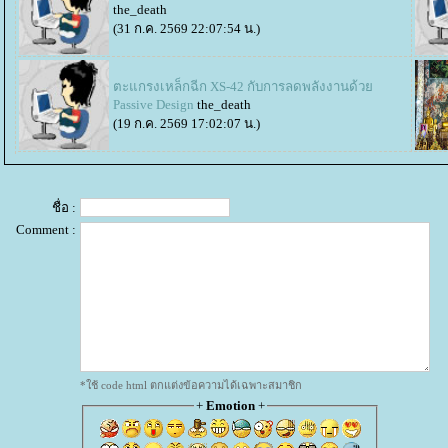
the_death
(31 ก.ค. 2569 22:07:54 น.)
ตะแกรงเหล็กฉีก XS-42 กับการลดพลังงานด้ว
Passive Design
the_death
(19 ก.ค. 2569 17:02:07 น.)
ชื่อ :
Comment :
*ใช้ code html ตกแต่งข้อความได้เฉพาะสมาชิก
+
Emotion
+