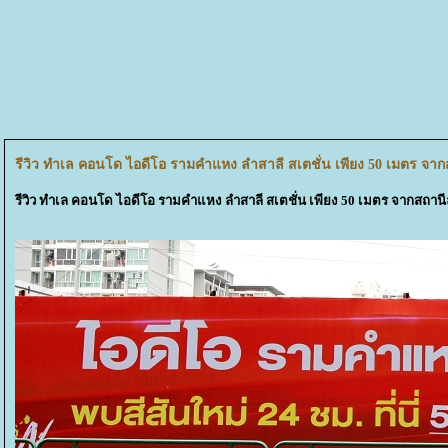
รีวิว ทำเล คอนโด ไอดีโอ รามคำแหง ลำสาลี สเตชั่น เพียง 50 เมตร จา
รีวิว ทำเล คอนโด ไอดีโอ รามคำแหง ลำสาลี สเตชั่น เพียง 50 เมตร จากสถาน