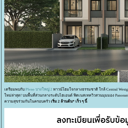
เตรียมพบกับ
Pleno บางใหญ่ 2
ทาวน์โฮมใจกลางธรรมชาติ ใกล้ Central Westga
หม่ล่าสุด! บนพื้นที่ส่วนกลางระดับไฮเอนด์ ฟิตเนสเทควิวสวนมุมมอง Panoram
ความสุขร่วมกันในครอบครัว
เริ่ม 2 ล้านต้น* เร็ว ๆ นี้