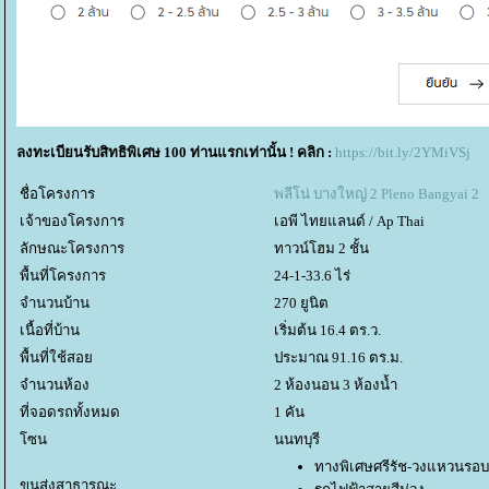
ลงทะเบียนรับสิทธิพิเศษ 100 ท่านแรกเท่านั้น ! คลิก :
https://bit.ly/2YMiVSj
ชื่อโครงการ
พลีโน่ บางใหญ่ 2 Pleno Bangyai 2
เจ้าของโครงการ
เอพี ไทยแลนด์ / Ap Thai
ลักษณะโครงการ
ทาวน์โฮม 2 ชั้น
พื้นที่โครงการ
24-1-33.6 ไร่
จำนวนบ้าน
270 ยูนิต
เนื้อที่บ้าน
เริ่มต้น 16.4 ตร.ว.
พื้นที่ใช้สอ
ประมาณ 91.16 ตร.ม.
จำนวนห้อง
2 ห้องนอน 3 ห้องน้ำ
ที่จอดรถทั้งหมด
1 คัน
ซน
นนทบุรี
ทางพิเศษศรีรัช-วงแหวนรอ
ขนส่งสาธารณะ