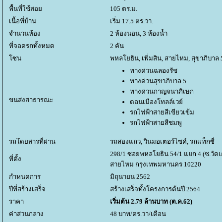
พื้นที่ใช้สอ
105 ตร.ม.
เนื้อที่บ้าน
เริ่ม 17.5 ตร.วา.
จำนวนห้อง
2 ห้องนอน, 3 ห้องน้ำ
ที่จอดรถทั้งหมด
2 คัน
ซน
พหลโยธิน, เพิ่มสิน, สายไหม, สุขาภิบาล 
ทางด่วนฉลองรัช
ทางด่วนสุขาภิบาล 5
ทางด่วนกาญจนาภิเษก
ขนส่งสาธารณะ
ดอนเมืองโทลล์เวย์
รถไฟฟ้าสายสีเขียวเข้ม
รถไฟฟ้าสายสีชมพู
รถโดยสารที่ผ่าน
รถสองแถว, วินมอเตอร์ไซค์, รถแท็กซี่
298/1 ซอยพหลโยธิน 54/1 แยก 4 (ซ.วั
ที่ตั้ง
สายไหม กรุงเทพมหานคร 10220
กำหนดการ
มิถุนายน 2562
ปีที่สร้างเสร็จ
สร้างเสร็จทั้งโครงการต้นปี 2564
ราคา
เริ่มต้น 2.79 ล้านบาท (ต.ค.62)
ค่าส่วนกลาง
48 บาท/ตร.วา/เดือน