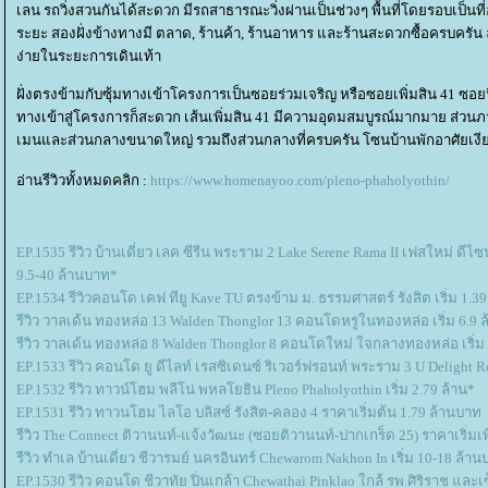
เลน รถวิ่งสวนกันได้สะดวก มีรถสาธารณะวิ่งผ่านเป็นช่วงๆ พื้นที่โดยรอบเป็นท
ระยะ สองฝั่งข้างทางมี ตลาด, ร้านค้า, ร้านอาหาร และร้านสะดวกซื้อครบครั
ง่ายในระยะการเดินเท้า
ฝั่งตรงข้ามกับซุ้มทางเข้าโครงการเป็นซอยร่วมเจริญ หรือซอยเพิ่มสิน 41 ซอยน
ทางเข้าสู่โครงการก็สะดวก เส้นเพิ่มสิน 41 มีความอุดมสมบูรณ์มากมาย ส่วน
เมนและส่วนกลางขนาดใหญ่ รวมถึงส่วนกลางที่ครบครัน โซนบ้านพักอาศัยเงี
อ่านรีวิวทั้งหมดคลิก :
https://www.homenayoo.com/pleno-phaholyothin/
EP.1535 รีวิว บ้านเดี่ยว เลค ซีรีน พระราม 2 Lake Serene Rama II เฟสใหม่ ดีไ
9.5-40 ล้านบาท*
EP.1534 รีวิวคอนโด เคฟ ทียู Kave TU ตรงข้าม ม. ธรรมศาสตร์ รังสิต เริ่ม 1.3
รีวิว วาลเด้น ทองหล่อ 13 Walden Thonglor 13 คอนโดหรูในทองหล่อ เริ่ม 6.9 
รีวิว วาลเด้น ทองหล่อ 8 Walden Thonglor 8 คอนโดใหม่ ใจกลางทองหล่อ เริ่ม 
EP.1533 รีวิว คอนโด ยู ดีไลท์ เรสซิเดนซ์ ริเวอร์ฟรอนท์ พระราม 3 U Delight R
EP.1532 รีวิว ทาวน์โฮม พลีโน่ พหลโยธิน Pleno Phaholyothin เริ่ม 2.79 ล้าน*
EP.1531 รีวิว ทาวนโฮม ไลโอ บลิสซ์ รังสิต-คลอง 4 ราคาเริ่มต้น 1.79 ล้านบาท
รีวิว The Connect ติวานนท์-แจ้งวัฒนะ (ซอยติวานนท์-ปากเกร็ด 25) ราคาเริ่มเ
รีวิว ทำเล บ้านเดี่ยว ชีวารมย์ นครอินทร์ Chewarom Nakhon In เริ่ม 10-18 ล้า
EP.1530 รีวิว คอนโด ชีวาทัย ปิ่นเกล้า Chewathai Pinklao ใกล้ รพ.ศิริราช และเซ