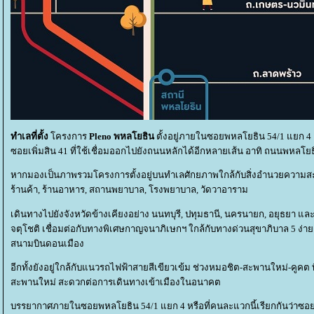
ทำเลที่ตั้ง
ครงการ
Pleno พหลโยธิน
ตั้งอยู่ภายในซอยพหลโยธิน 54/1 แยก 
ซอยเพิ่มสิน 41 ที่ใช้เชื่อมออกไปยังถนนหลักได้อีกหลายเส้น อาทิ ถนนพหลโยธ
หากมองเป็นภาพรวมโครงการตั้งอยู่บนทำเลศักยภาพใกล้กับสิ่งอำนวยความสะด
ร้านค้า, ร้านอาหาร, สถานพยาบาล, โรงพยาบาล, วัดวาอาราม
เดินทางไปยังจังหวัดข้างเคียงอย่าง นนทบุรี, ปทุมธานี, นครนายก, อยุธยา และ
จตุโชติ เชื่อมต่อกับทางพิเศษกาญจนาภิเษกฯ ใกล้กับทางด่วนสุขาภิบาล 5 ง่า
สนามบินดอนเมือง
อีกทั้งยังอยู่ใกล้กับแนวรถไฟฟ้าสายสีเขียวเข้ม ช่วงหมอชิต-สะพานใหม่-คูคต ที
สะพานใหม่ สะดวกต่อการเดินทางเข้าเมืองในอนาคต
บรรยากาศภายในซอยพหลโยธิน 54/1 แยก 4 หรือที่คนละแวกนี้เรียกกันว่าซอยว