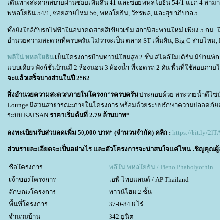
เดินทางสะดวกสบายผ่านซอยเพิ่มสิน 41 และซอยพหลโยธิน 54/1 แยก 4 สามารถ
พหลโยธิน 54/1, ซอยสายไหม 56, พหลโยธิน, วัชรพล, และสุขาภิบาล 5
ทั้งยังใกล้กับรถไฟฟ้าในอนาคตสายสีเขียวเข้ม สถานีสะพานใหม่ เพียง 5 กม. 
อำนวยความสะดวกที่ครบครัน ไม่ว่าจะเป็น ตลาด ST เพิ่มสิน, Big C สายไหม, Lot
พลีโน่ พหลโยธิน
เป็นโครงการบ้านทาวน์โฮมสูง 2 ชั้น สไตล์โมเดิร์น มีบ้านพัก
บบเดียว ฟังก์ชั่นบ้านมี 2 ห้องนอน 3 ห้องน้ำ ที่จอดรถ 2 คัน พื้นที่ใช้สอยภายใ
จะแล้วเสร็จบางส่วนในปี 2562
สิ่งอำนวยความสะดวกภายในโครงการครบครัน
ประกอบด้วย สระว่ายน้ำดีไซน
Lounge มีสวนสาธารณะภายในโครงการ พร้อมด้วยระบบรักษาความปลอดภัยตล
ระบบ KATSAN
ราคาเริ่มต้นที่ 2.79 ล้านบาท*
ลงทะเบียนรับส่วนลดเพิ่ม 50,000 บาท* (จำนวนจำกัด) คลิก :
https://bit.ly/2l
ส่วนรายละเอียดจะเป็นอย่างไร และตัวโครงการจะน่าสนใจแค่ไหน เชิญคุณผู้อ
ชื่อโครงการ
พลีโน่ พหลโยธิน / Pleno Phaholyothin
เจ้าของโครงการ
เอพี ไทยแลนด์ / AP Thailand
ลักษณะโครงการ
ทาวน์โฮม 2 ชั้น
พื้นที่โครงการ
37-0-84.8 ไร่
จำนวนบ้าน
342 ยูนิต