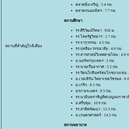
ตลาดยิ่งเจริญ : 5.4 กม.
ตลาดถนอมมิตร : 7.7 กม.
สถานศึกษา
รร.ศิริวัฒน์วิทยา : 950 ม.
รร.ไทยรัฐวิทยาฯ : 2.7 กม.
รร.จารุวรรณ : 4.5 กม.
สถานที่สำคัญใกล้เคียง
รร.ฤทธิยะวรรณาลัย : 4.6 กม.
รร.สารสาสน์วิเทศสายไหม : 4.9 ก
ม.นอร์ทกรุงเทพฯ : 5 กม.
รร.นายเรืออากาศ : 5.2 กม.
รร.รัตนโกสินทร์สมโภชบางเขน : 
ม.เวสเทิร์น วิทยาเขตวัชรพล : 8 
ม.เกริก : 8.3 กม.
มรภ.พระนคร : 8.5 กม.
รร.นวมินทราชินูทิศเบญจมราชาลัย
ม.ศรีปทุม : 10.9 กม.
รร.สาธิตพัฒนา : 12.3 กม.
ม.เกษตรศาสตร์ : 14.5 กม.
สถานพยาบาล