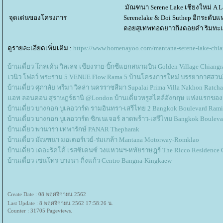
มัณฑนา Serene Lake เชียงใหม่ A Lak
จุดเด่นของโครงการ
Serenelake & Doi Suthep อีกระดับ
ดอยสุเทพทอดยาวถึงดอยคำ ริมทะ
ดูรายละเอียดเพิ่มเติม :
https://www.homenayoo.com/mantana-serene-lake-chi
บ้านเดี่ยว โกลเด้น วิลเลจ เชียงราย-บิ๊กซีแยกสนามบิน Golden Village Chiangr
เวนิว โฟลว์ พระราม 5 VENUE Flow Rama 5 บ้านโครงการใหม่ บรรยากาศสวนร
บ้านเดี่ยว ศุภาลัย พรีมา วิลล่า นครราชสีมา Supalai Prima Villa Nakhon Ratch
อท ลอนดอน สุราษฎร์ธานี @London บ้านเดี่ยวหรูสไตล์อังกฤษ แห่งแรกของสุรา
บ้านเดี่ยว บางกอก บูเลอวาร์ด รามอินทรา-เสรีไทย 2 Bangkok Boulevard Ramint
บ้านเดี่ยว บางกอก บูเลอวาร์ด ซิกเนเจอร์ ลาดพร้าว-เสรีไทย Bangkok Boulevar
บ้านเดี่ยว พานารา เทพารักษ์ PANAR Thepharak
บ้านเดี่ยว มัณฑนา มอเตอร์เวย์-ร่มเกล้า Mantana Motorway-Romklao
บ้านเดี่ยว เดอะริคโค้ เรสซิเดนซ์ วงแหวนฯ-หทัยราษฎร์ The Ricco Residence O
บ้านเดี่ยว เซนโทร บางนา-กิ่งแก้ว Centro Bangna-Kingkaew
Create Date : 08 พฤศจิกายน 2562
Last Update : 8 พฤศจิกายน 2562 17:58:26 น.
Counter : 31705 Pageviews.