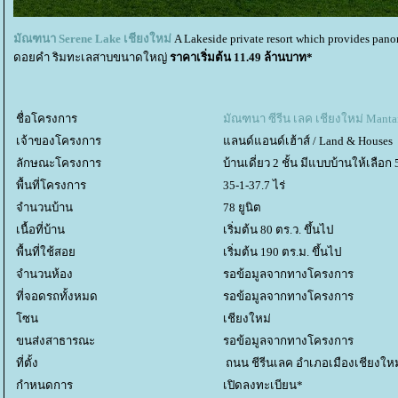
มัณฑนา Serene Lake เชียงใหม่
A Lakeside private resort which provides p
ดอยคำ ริมทะเลสาบขนาดใหญ่
ราคาเริ่มต้น 11.49 ล้านบาท*
ชื่อโครงการ
มัณฑนา ซีรีน เลค เชียงใหม่ Manta
เจ้าของโครงการ
ลนด์แอนด์เฮ้าส์ / Land & Houses
ลักษณะโครงการ
บ้านเดี่ยว 2 ชั้น มีแบบบ้านให้เลือก
พื้นที่โครงการ
35-1-37.7 ไร่
จำนวนบ้าน
78 ยูนิต
เนื้อที่บ้าน
เริ่มต้น 80 ตร.ว. ขึ้นไป
พื้นที่ใช้สอ
เริ่มต้น 190 ตร.ม. ขึ้นไป
จำนวนห้อง
รอข้อมูลจากทางโครงการ
ที่จอดรถทั้งหมด
รอข้อมูลจากทางโครงการ
ซน
เชียงใหม่
ขนส่งสาธารณะ
รอข้อมูลจากทางโครงการ
ที่ตั้ง
ถนน ชีรีนเลค อำเภอเมืองเชียงใหม่
กำหนดการ
เปิดลงทะเบียน*