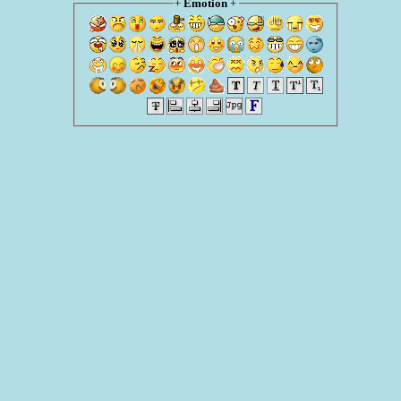
+
Emotion
+