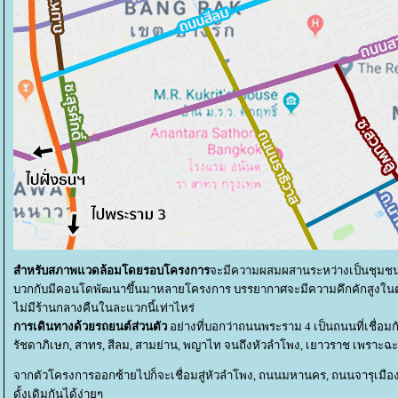
สำหรับสภาพแวดล้อมโดยรอบโครงการ
จะมีความผสมผสานระหว่างเป็นชุมชนเ
บวกกับมีคอนโดพัฒนาขึ้นมาหลายโครงการ บรรยากาศจะมีความคึกคักสูงในตอ
ไม่มีร้านกลางคืนในละแวกนี้เท่าไหร่
การเดินทางด้วยรถยนต์ส่วนตัว
อย่างที่บอกว่าถนนพระราม 4 เป็นถนนที่เชื่อมกับ
รัชดาภิเษก, สาทร, สีลม, สามย่าน, พญาไท จนถึงหัวลำโพง, เยาวราช เพราะ
จากตัวโครงการออกซ้ายไปก็จะเชื่อมสู่หัวลำโพง, ถนนมหานคร, ถนนจารุเมือ
ดั้งเดิมกันได้ง่ายๆ