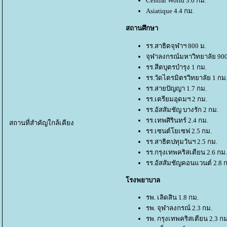
Central World 3.6 กม.
Asiatique 4.4 กม.
สถานศึกษา
รร.สาธิตจุฬาฯ 800 ม.
จุฬาลงกรณ์มหาวิทยาลัย 900
รร.สีตบุตรบำรุง 1 กม.
รร.วัดไตรมิตรวิทยาลัย 1 กม
รร.สายปัญญา 1.7 กม.
รร.เตรียมอุดมฯ 2 กม.
รร.อัสสัมชัญ บางรัก 2 กม.
รร.เทพศิรินทร์ 2.4 กม.
สถานที่สำคัญใกล้เคียง
รร.เซนต์โยเซฟ 2.5 กม.
รร.สาธิตปทุมวันฯ 2.5 กม.
รร.กรุงเทพคริสเตียน 2.6 กม.
รร.อัสสัมชัญคอนแวนต์ 2.8 
รงพยาบาล
รพ. เลิดสิน 1.8 กม.
รพ. จุฬาลงกรณ์ 2.3 กม.
รพ. กรุงเทพคริสเตียน 2.3 กม