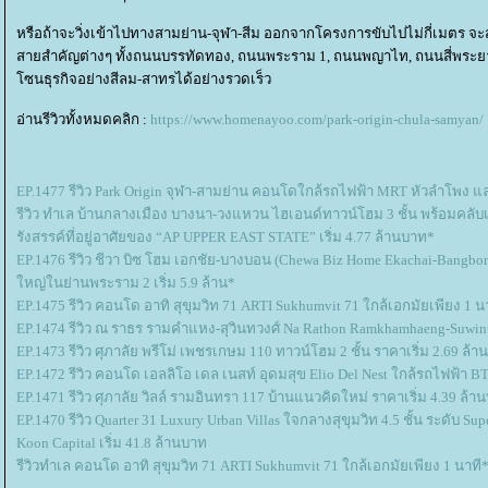
หรือถ้าจะวิ่งเข้าไปทางสามย่าน-จุฬา-สีม ออกจากโครงการขับไปไม่กี่เมตร 
สายสำคัญต่างๆ ทั้งถนนบรรทัดทอง, ถนนพระราม 1, ถนนพญาไท, ถนนสี่พระยา, ถนน
ซนธุรกิจอย่างสีลม-สาทรได้อย่างรวดเร็ว
อ่านรีวิวทั้งหมดคลิก :
https://www.homenayoo.com/park-origin-chula-samyan/
EP.1477 รีวิว Park Origin จุฬา-สามย่าน คอนโดใกล้รถไฟฟ้า MRT หัวลำโพง แ
รีวิว ทำเล บ้านกลางเมือง บางนา-วงแหวน ไฮเอนด์ทาวน์โฮม 3 ชั้น พร้อมคลับเฮ
รังสรรค์ที่อยู่อาศัยของ “AP UPPER EAST STATE” เริ่ม 4.77 ล้านบาท*
EP.1476 รีวิว ชีวา บิซ โฮม เอกชัย-บางบอน (Chewa Biz Home Ekachai-Bangbo
หญ่ในย่านพระราม 2 เริ่ม 5.9 ล้าน*
EP.1475 รีวิว คอนโด อาทิ สุขุมวิท 71 ARTI Sukhumvit 71 ใกล้เอกมัยเพียง 1 น
EP.1474 รีวิว ณ ราธร รามคำแหง-สุวินทวงศ์ Na Rathon Ramkhamhaeng-Suwi
EP.1473 รีวิว ศุภาลัย พรีโม่ เพชรเกษม 110 ทาวน์โฮม 2 ชั้น ราคาเริ่ม 2.69 ล้
EP.1472 รีวิว คอนโด เอลลิโอ เดล เนสท์ อุดมสุข Elio Del Nest ใกล้รถไฟฟ้า BT
EP.1471 รีวิว ศุภาลัย วิลล์ รามอินทรา 117 บ้านแนวคิดใหม่ ราคาเริ่ม 4.39 ล้า
EP.1470 รีวิว Quarter 31 Luxury Urban Villas ใจกลางสุขุมวิท 4.5 ชั้น ระดับ S
Koon Capital เริ่ม 41.8 ล้านบาท
รีวิวทำเล คอนโด อาทิ สุขุมวิท 71 ARTI Sukhumvit 71 ใกล้เอกมัยเพียง 1 นาที