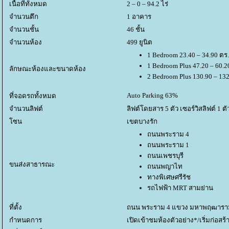
เนื้อที่ทั้งหมด
2 – 0 – 94.2 ไร่
จำนวนตึก
1 อาคาร
จำนวนชั้น
46 ชั้น
จำนวนห้อง
499 ยูนิต
1 Bedroom 23.40 – 34.90 ตร
1 Bedroom Plus 47.20 – 60.2
ลักษณะห้องและขนาดห้อง
2 Bedroom Plus 130.90 – 132
Auto Parking 63%
ที่จอดรถทั้งหมด
จำนวนลิฟต์
ลิฟต์โดยสาร 5 ตัว เซอร์วิสลิฟต์ 1 ตั
ซน
เขตบางรัก
ถนนพระราม 4
ถนนพระราม 1
ถนนเพชรบุรี
ขนส่งสาธารณะ
ถนนพญาไท
ทางพิเศษศรีรัช
รถไฟฟ้า MRT สามย่าน
ที่ตั้ง
ถนน พระราม 4 แขวง มหาพฤฒาราม
กำหนดการ
เปิดเข้าชมห้องตัวอย่าง*/เริ่มก่อสร