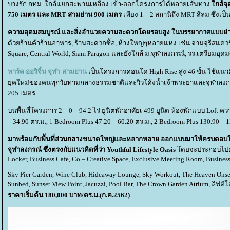
บางรัก กทม. ใกล้แยกสะพานเหลือง เข้า-ออกโครงการได้หลายเส้นทาง
กล้จุด
750 เมตร และ MRT สามย่าน 900 เมตร
เพียง 1 – 2 สถานีถึง MRT สีลม ซึ่งเ
ความอุดมสมบูรณ์ และสิ่งอำนวยความสะดวกโดยรอบสูง ในบรรยากาศแบบย่
ด้วยร้านค้าร้านอาหาร, ร้านสะดวกซื้อ, ห้างใหญ่ๆหลายแห่ง เช่น จามจุรีสแควร์
Square, Central World, Siam Paragon และยังใกล้ ม.จุฬาลงกรณ์, รร.เตรีย
พาร์ค ออริจิ้น จุฬา-สามย่าน
เป็นโครงการคอนโด High Rise สูง 46 ชั้น ใช้แน
ุคใหม่ของคนทุกวัยท่ามกลางธรรมชาติและวิวโค้งน้ำเจ้าพระยาและจุฬาลงกร
205 เมตร
บนพื้นที่โครงการ 2 – 0 – 94.2 ไร่ ยูนิตพักอาศัยเ 499 ยูนิต ห้องพักแบบ Loft
– 34.90 ตร.ม., 1 Bedroom Plus 47.20 – 60.20 ตร.ม., 2 Bedroom Plus 130.90 – 
มาพร้อมกับพื้นที่ส่วนกลางขนาดใหญ่และหลากหลาย ออกแบบมาให้ครบตอบโจทย์
จุฬาลงกรณ์ ซึ่งตรงกับแนวคิดที่ว่า Youthful Lifestyle Oasis
ดยจะประกอบไปด้วย
Locker, Business Cafe, Co – Creative Space, Exclusive Meeting Room, Busines
Sky Pier Garden, Wine Club, Hideaway Lounge, Sky Workout, The Heaven Onse
Sunbed, Sunset View Point, Jacuzzi, Pool Bar, The Crown Garden Atrium, ล
ราคาเริ่มต้น 180,000 บาท/ตร.ม.(ก.ค.2562)