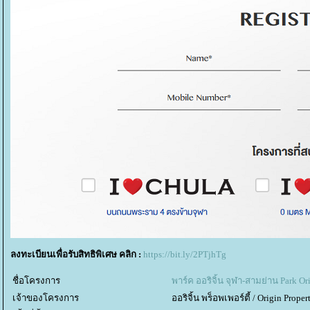
ลงทะเบียนเพื่อรับสิทธิพิเศษ คลิก :
https://bit.ly/2PTjhTg
ชื่อโครงการ
พาร์ค ออริจิ้น จุฬา-สามย่าน Park O
เจ้าของโครงการ
ออริจิ้น พร็อพเพอร์ตี้ / Origin Proper