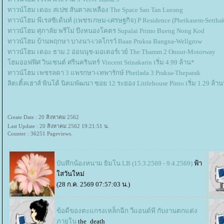
ทาวน์โฮม เดอะ สเปซ สันตาลเหลือง The Space San Tan Lueang
ทาวน์โฮม พีเรสซิเด้นท์ (เพชรเกษม-เศรษฐกิจ) P Residence (Phetkasem-Setthak
ทาวน์โฮม ศุภาลัย พรีโม่ บึงหนองโคตร Supalai Primo Bueng Nong Kod
ทาวน์โฮม บ้านพฤกษา บางนา-เวลโกรว์ Baan Pruksa Bangna-Wellgrow
ทาวน์โฮม เดอะ ธาม 2 อ่อนนุช-มอเตอร์เวย์ The Thamm 2 Onnut-Motorway
ฮมออฟฟิศ วินเซนต์ ศรีนครินทร์ Vincent Srinakarin เริ่ม 4.99 ล้าน*
ทาวน์โฮม เพชรลดา 3 แพรกษา-เทพารักษ์ Phetlada 3 Praksa-Theparak
ลิตเติ้ลเฮาส์ พินโต้ นิคมพัฒนา ซอย 12 ระยอง Littlehouse Pinto เริ่ม 1.29 ล้าน
Create Date : 20 สิงหาคม 2562
Last Update : 20 สิงหาคม 2562 19:21:51 น.
Counter : 36251 Pageviews.
บันทึกน้องหนาม ยิมโน LB (15.3.2569 - 9.4.2569)
ฟ้า
สวันใหม่
(28 ก.ค. 2569 07:57:03 น.)
ข้อดีของตะแกรงเหล็กฉีก วีแอนด์พี กับงานตกแต่ง
ภายใน
the_death