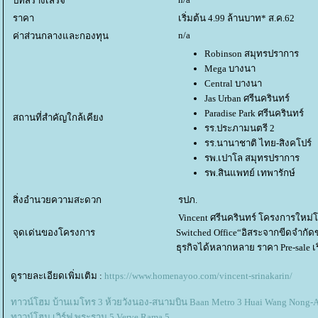
ปีที่สร้างเสร็จ
ราคา
เริ่มต้น 4.99 ล้านบาท* ส.ค.62
n/a
ค่าส่วนกลางและกองทุน
Robinson สมุทรปราการ
Mega บางนา
Central บางนา
Jas Urban ศรีนครินทร์
Paradise Park ศรีนครินทร์
สถานที่สำคัญใกล้เคียง
รร.ประภามนตรี 2
รร.นานาชาติ ไทย-สิงคโปร์
รพ.เปาโล สมุทรปราการ
รพ.สินแพทย์ เทพารักษ์
สิ่งอำนวยความสะดวก
รปภ.
Vincent ศรีนครินทร์ โครงการใหม่
จุดเด่นของโครงการ
Switched Office“อิสระจากขีดจำกั
ธุรกิจได้หลากหลาย ราคา Pre-sale เริ
ดูรายละเอียดเพิ่มเติม :
https://www.homenayoo.com/vincent-srinakarin/
ทาวน์โฮม บ้านเมโทร 3 ห้วยวังนอง-สนามบิน Baan Metro 3 Huai Wang Nong-A
ทาวน์โฮม เวิร์ฟ พระราม 5 Verve Rama 5