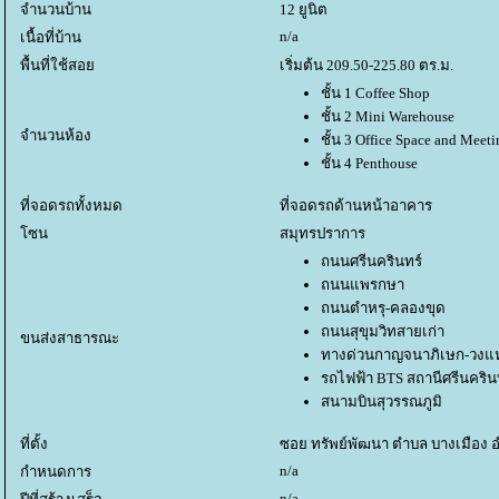
จำนวนบ้าน
12 ยูนิต
n/a
เนื้อที่บ้าน
พื้นที่ใช้สอ
เริ่มต้น 209.50-225.80 ตร.ม.
ชั้น 1 Coffee Shop
ชั้น 2 Mini Warehouse
จำนวนห้อง
ชั้น 3 Office Space and Mee
ชั้น 4 Penthouse
ที่จอดรถทั้งหมด
ที่จอดรถด้านหน้าอาคาร
ซน
สมุทรปราการ
ถนนศรีนครินทร์
ถนนแพรกษา
ถนนตำหรุ-คลองขุด
ถนนสุขุมวิทสายเก่า
ขนส่งสาธารณะ
ทางด่วนกาญจนาภิเษก-วง
รถไฟฟ้า BTS สถานีศรีนคริน
สนามบินสุวรรณภูมิ
ที่ตั้ง
ซอย ทรัพย์พัฒนา ตำบล บางเมือง 
n/a
กำหนดการ
n/a