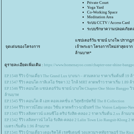
Private Court
Yoga Yard
Co-Working Space
Meditation Area
ระบบ CCTV / Access Card
ระบบรักษาความปลอดภัยตล
ชปเตอร์วัน ชายน์ บางโพ ปรากฏก
จุดเด่นของโครงการ
เจ้าพระยา โครงการใหม่ล่าสุดจาก 
ล้านบาท*
ดูรายละเอียดเพิ่มเติม :
https://www.homenayoo.com/chapter-one-shine-bangp
EP.1548 รีวิว บ้านเดี่ยว The Grand Lux บางนา – สวนหลวง ราคาเริ่มต้นที่ 19 
EP.1547 รีวิว คอนโด กาลิเลโอ รัชดา 32 ใกล้ MRT ลาดพร้าว ราคาเริ่ม 1.89 ล
EP.1546 รีวิว คอนโด แชปเตอร์วัน ชายน์ บางโพ Chapter One Shine Bangpo วิวแ
ล้านบาท
EP.1545 รีวิว คอนโด ดิ เอท คอลเลคชั่น ถ.วิสุทธิกษัตริย์ The 8 Collection
EP.1544 รีวิว ทาวน์โฮม เดอะ วิชั่น ลาดพร้าว-นวมินทร์ The Vision Ladprao-N
EP.1543 รีวิว ลลิลทาวน์ แลนซีโอ คริป รังสิต-คลอง 2 ราคาเริ่มต้น 2.xx ล้านบา
EP.1542 รีวิว ลลิลทาวน์ ไลโอ รังสิต-คลอง 2 Lalin Town Lio Rangsit-Klong 2 ท
เมตร เริ่มต้น 1.96 ล้านบาท
EP.1541 รีวิว บ้านเดี่ยว เดอะริคโค้ เรสซิเดนซ์ วงแหวนฯ-หทัยราษฎร์ The Ricc