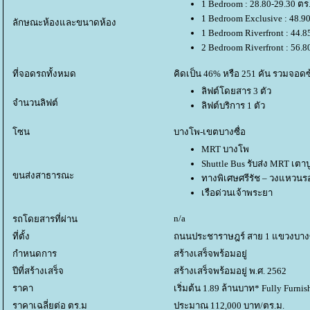
1 Bedroom : 28.80-29.30 ตร
1 Bedroom Exclusive : 48.9
ลักษณะห้องและขนาดห้อง
1 Bedroom Riverfront : 44.8
2 Bedroom Riverfront : 56.8
ที่จอดรถทั้งหมด
คิดเป็น 46% หรือ 251 คัน รวมจอด
ลิฟต์โดยสาร 3 ตัว
จำนวนลิฟต์
ลิฟต์บริการ 1 ตัว
ซน
บางโพ-เขตบางซื่อ
MRT บางโพ
Shuttle Bus รับส่ง MRT เตาป
ขนส่งสาธารณะ
ทางพิเศษศรีรัช – วงแหวน
เรือด่วนเจ้าพระยา
n/a
รถโดยสารที่ผ่าน
ที่ตั้ง
ถนนประชาราษฎร์ สาย 1 แขวงบางซื
กำหนดการ
สร้างเสร็จพร้อมอยู่
ปีที่สร้างเสร็จ
สร้างเสร็จพร้อมอยู่ พ.ศ. 2562
ราคา
เริ่มต้น 1.89 ล้านบาท* Fully Furnis
ราคาเฉลี่ยต่อ ตร.ม
ประมาณ 112,000 บาท/ตร.ม.