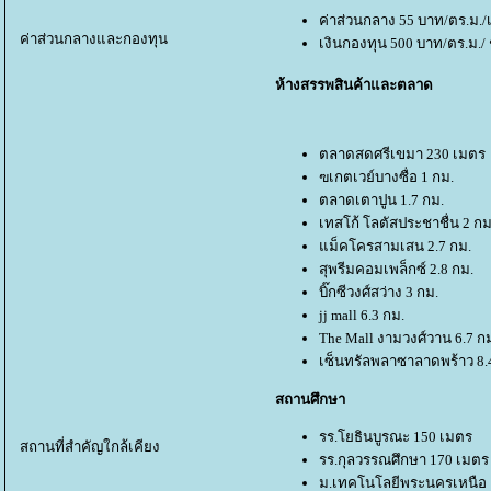
ค่าส่วนกลาง 55 บาท/ตร.ม./
ค่าส่วนกลางและกองทุน
เงินกองทุน 500 บาท/ตร.ม./ 
ห้างสรรพสินค้าและตลาด
ตลาดสดศรีเขมา 230 เมตร
ฃเกตเวย์บางซื่อ 1 กม.
ตลาดเตาปูน 1.7 กม.
เทสโก้ โลตัสประชาชื่น 2 กม
ม็คโครสามเสน 2.7 กม.
สุพรีมคอมเพล็กซ์ 2.8 กม.
บิ๊กซีวงศ์สว่าง 3 กม.
jj mall 6.3 กม.
The Mall งามวงศ์วาน 6.7 ก
เซ็นทรัลพลาซาลาดพร้าว 8.
สถานศึกษา
รร.โยธินบูรณะ 150 เมตร
สถานที่สำคัญใกล้เคียง
รร.กุลวรรณศึกษา 170 เมตร
ม.เทคโนโลยีพระนครเหนือ 1