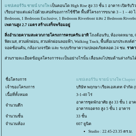
ชปเตอร์วัน ชายน์ บางโพ
เป็นคอนโด High Rise สูง 33 ชั้น 1 อาคาร เปิดรั
เรียบง่ายแต่แฝงไปด้วยเสน่ห์ของการใช้ชีวิต พื้นที่โครงการขนาด 3 – 1 – 40 ไร
Bedroom, 1 Bedroom Exclusive, 1 Bedroom Riverfront และ 2 Bedroom Riverfro
เพดานสูง 2.7 เมตร
สร้างเสร็จพร้อมอยู่
สิ่งอำนวยความสะดวกภายโครงการครบครัน อาทิ
ถงต้อนรับ, ห้องจดหมาย, Co-
ฟิตเนส, สวนพักผ่อน, สวนพักผ่อนลอยฟ้า, Walking Track, พื้นที่อเนกประสงค์ต่
จอดซ้อนคัน, กล้องวงจรปิด และ ระบบรักษาความปลอดภัยตลอด 24 ชม.
ราคา
ส่วนรายละเอียดข้อมูลโครงการจะเป็นอย่างไรนั้น เลื่อนลงไปชมด้านล่างกันได
ชื่อโครงการ
ชปเตอร์วัน ชายน์ บางโพ Chapter
เจ้าของโครงการ
บริษัท พฤกษา เรียลเอสเตท จำกัด (
เนื้อที่ทั้งหมด
3-1-40 ไร่
อาคารชุดพักอาศัย สูง 33 ชั้น 1 อา
จำนวนตึก
อาคารจอดรถ สูง 5 ชั้น 1 อาคาร
จำนวนชั้น
33 ชั้น
จำนวนห้อง
607 ยูนิต
Studio : 22.45-23.35 ตร.ม.