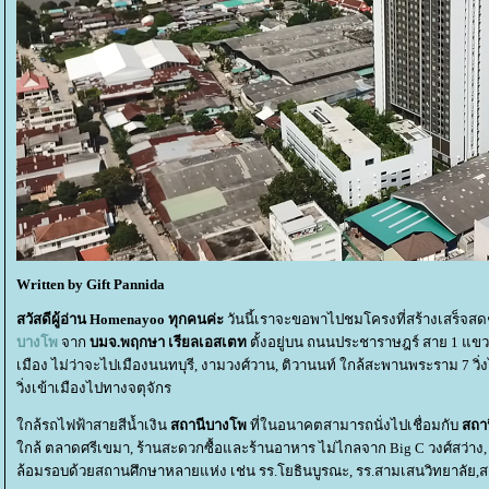
Written by Gift Pannida
สวัสดีผู้อ่าน Homenayoo ทุกคนค่ะ
วันนี้เราจะขอพาไปชมโครงที่สร้างเสร็จส
บางโพ
จาก
บมจ.พฤกษา เรียลเอสเตท
ตั้งอยู่บน ถนนประชาราษฎร์ สาย 1 แข
เมือง ไม่ว่าจะไปเมืองนนทบุรี, งามวงศ์วาน, ติวานนท์ ใกล้สะพานพระราม 7 วิ
วิ่งเข้าเมืองไปทางจตุจักร
กล้รถไฟฟ้าสายสีน้ำเงิน
สถานีบางโพ
ที่ในอนาคตสามารถนั่งไปเชื่อมกับ
สถาน
กล้ ตลาดศรีเขมา, ร้านสะดวกซื้อและร้านอาหาร ไม่ไกลจาก Big C วงศ์สว่าง, L
ล้อมรอบด้วยสถานศึกษาหลายแห่ง เช่น รร.โยธินบูรณะ, รร.สามเสนวิทยาลัย,