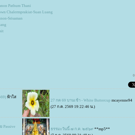
anon Pathum Thani
wn Chalermprakiat-Suan Luang
non-Srisaman
bang
sit
0
569)
ฟ้าใส
27 กค 69 บานเช้า - White Buttercup
mcayenne94
(27 ก.ค. 2569 19:22:46 น.)
ย Passive
ธรรมะวันนี้ ๗ ก.ค. ๒๕๖๙
**mp5**