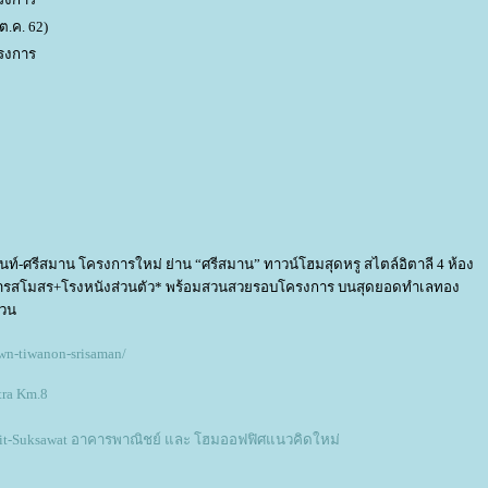
ต.ค. 62)
รงการ
ท์-ศรีสมาน โครงการใหม่ ย่าน “ศรีสมาน” ทาวน์โฮมสุดหรู สไตล์อิตาลี 4 ห้อง
งการสโมสร+โรงหนังส่วนตัว* พร้อมสวนสวยรอบโครงการ บนสุดยอดทำเลทอง
่วน
wn-tiwanon-srisaman/
ra Km.8
uthit-Suksawat อาคารพาณิชย์ และ โฮมออฟฟิศแนวคิดใหม่