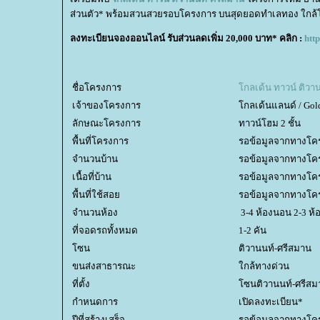
ส่วนตัว* พร้อมสวนสวยรอบโครงการ บนสุดยอดทำเลทอง ใกล้โร
ลงทะเบียนจองออนไลน์ รับส่วนลดเพิ่ม 20,000 บาท* คลิก :
http
ชื่อโครงการ
กลเด้น ทาวน์ ติวาน
เจ้าของโครงการ
กลเด้นแลนด์ / Gol
ลักษณะโครงการ
ทาวน์โฮม 2 ชั้น
พื้นที่โครงการ
รอข้อมูลจากทางโค
จำนวนบ้าน
รอข้อมูลจากทางโค
เนื้อที่บ้าน
รอข้อมูลจากทางโค
พื้นที่ใช้สอ
รอข้อมูลจากทางโค
จำนวนห้อง
3-4 ห้องนอน 2-3 ห้อ
ที่จอดรถทั้งหมด
1-2 คัน
ซน
ติวานนท์-ศรีสมาน
ขนส่งสาธารณะ
กล้ทางด่วน
ที่ตั้ง
ซนติวานนท์-ศรีสม
กำหนดการ
เปิดลงทะเบียน*
ปีที่สร้างเสร็จ
รอข้อมูลจากทางโค