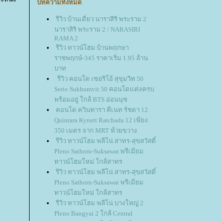
บทความทั้งหมด
รีวิว บ้านเดี่ยว นาราสิริ พระราม 2
นาราสิริ พระราม 2 / NARASIRI
RAMA 2
รีวิว ทาวน์โฮม บ้านพฤกษา
ราชพฤกษ์-345 ราคาเริ่ม 1.95 ล้าน
บาท
รีวิว คอนโด เซอริโอ้ สุขุมวิท 50
Serio Sukhumvit 50 คอนโดแต่งครบ
พร้อมอยู่ ใกล้ BTS อ่อนนุช
คอนโด ควินทารา คีเนท รัชดา 12
Quintara Kynett Ratchada 12 เพียง
350 เมตร จาก MRT ห้วยขวาง
รีวิว ทาวน์โฮม พลีโน่ สาทร-สุขสวัสดิ์
Pleno Sathorn-Suksawat พรีเมียม
ทาวน์โฮมใหม่ ใกล้สาทร
รีวิว ทาวน์โฮม พลีโน่ สาทร-สุขสวัสดิ์
Pleno Sathorn-Suksawat พรีเมียม
ทาวน์โฮมใหม่ ใกล้สาทร
รีวิว ทาวน์โฮม พลีโน่ บางใหญ่ 2
Pleno Bangyai 2 ใกล้ Central