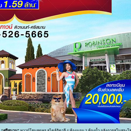
น
“ศรีสมาน”
ทาวน์โฮมสุดหรู สไตล์อิตาลี 4 ห้องนอน 3 ห้องน้ำ อลังการสโมสร+โ