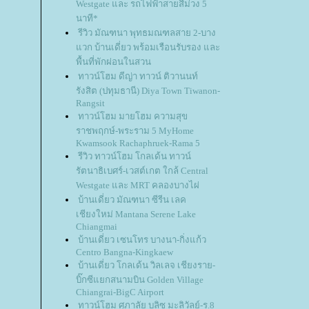
Westgate และ รถไฟฟ้าสายสีม่วง 5
นาที*
รีวิว มัณฑนา พุทธมณฑลสาย 2-บาง
วก บ้านเดี่ยว พร้อมเรือนรับรอง และ
พื้นที่พักผ่อนในสวน
ทาวน์โฮม ดีญ่า ทาวน์ ติวานนท์
รังสิต (ปทุมธานี) Diya Town Tiwanon-
Rangsit
ทาวน์โฮม มายโฮม ความสุข
ราชพฤกษ์-พระราม 5 MyHome
Kwamsook Rachaphruek-Rama 5
รีวิว ทาวน์โฮม โกลเด้น ทาวน์
รัตนาธิเบศร์-เวสต์เกต ใกล้ Central
Westgate และ MRT คลองบางไผ่
บ้านเดี่ยว มัณฑนา ซีรีน เลค
เชียงใหม่ Mantana Serene Lake
Chiangmai
บ้านเดี่ยว เซนโทร บางนา-กิ่งแก้ว
Centro Bangna-Kingkaew
บ้านเดี่ยว โกลเด้น วิลเลจ เชียงราย-
บิ๊กซีแยกสนามบิน Golden Village
Chiangrai-BigC Airport
ทาวน์โฮม ศุภาลัย บลิซ มะลิวัลย์-ร.8