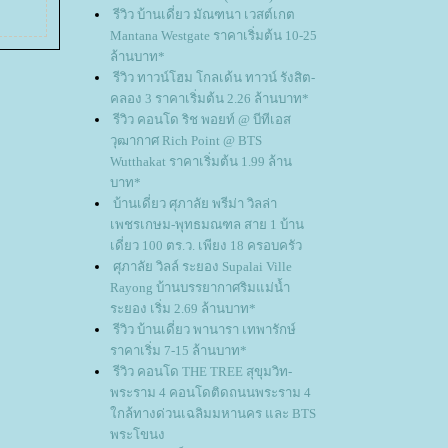
รีวิว บ้านเดี่ยว มัณฑนา เวสต์เกต
Mantana Westgate ราคาเริ่มต้น 10-25
ล้านบาท*
รีวิว ทาวน์โฮม โกลเด้น ทาวน์ รังสิต-
คลอง 3 ราคาเริ่มต้น 2.26 ล้านบาท*
รีวิว คอนโด ริช พอยท์ @ บีทีเอส
วุฒากาศ Rich Point @ BTS
Wutthakat ราคาเริ่มต้น 1.99 ล้าน
บาท*
บ้านเดี่ยว ศุภาลัย พรีม่า วิลล่า
เพชรเกษม-พุทธมณฑล สาย 1 บ้าน
เดี่ยว 100 ตร.ว. เพียง 18 ครอบครัว
ศุภาลัย วิลล์ ระยอง Supalai Ville
Rayong บ้านบรรยากาศริมแม่น้ำ
ระยอง เริ่ม 2.69 ล้านบาท*
รีวิว บ้านเดี่ยว พานารา เทพารักษ์
ราคาเริ่ม 7-15 ล้านบาท*
รีวิว คอนโด THE TREE สุขุมวิท-
พระราม 4 คอนโดติดถนนพระราม 4
กล้ทางด่วนเฉลิมมหานคร และ BTS
พระโขนง