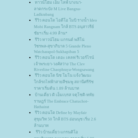
ทาวน์โฮม เอ็ม ไลฟ์ บางนา-
ลาดกระบัง M Live Bangna-
Ladkrabang
รีวิว คอนโด ไอดีโอ โมบิ รางน้ำ Ideo
Mobi Rangnam ใกล้ BTS อนุสาวรีย์
ชัยฯ เริ่ม 4.99 ล้าน*
รีวิว ทาวน์โฮม แกรนด์ พลีโน่
วัชรพล-สุขาภิบาล 5 Grande Pleno
Watcharapol-Sukhapiban 5
รีวิว คอนโด เดอะ เคลฟ ริเวอร์ไรน์
เจ้าพระยา-วงศ์สว่าง The Clev
Riverline Chaophraya-Wongsawang
รีวิว คอนโด นิช โมโน แจ้งวัฒนะ
กล้รถไฟฟ้าสายสีชมพู สถานีศรีรัช
ราคาเริ่มต้น 1.89 ล้านบาท
บ้านเดี่ยว ดิ เอ็มเบรส จตุโชติ-หทั
ราษฎร์ The Embrace Chatuchot-
Hathairat
รีวิว คอนโด Define by Mayfair
สุขุมวิท 50 ใกล้ BTS อ่อนนุช เริ่ม 2.6
ล้านบาท
รีวิว บ้านเดี่ยว แกรนดิโอ