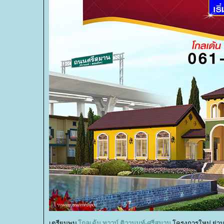
เตรียมพบ
กลเด้น ทาวน์ ติวานนท์-ศรีสมาน
ครงการใหม่ ย่า