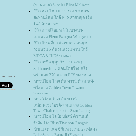
(ขอนแก่น) Supalai Bliss Maliwan
รีวิว คอนโด THE ORIGIN พหลฯ-
สะพานใหม่ ใกล้ BTS สายหยุด เริ่ม
1.49 ล้านบาท*
รีวิว ทาวน์โฮม พลีโน่ บางนา-
วงแหวน Pleno Bangna-Wongwaen
รีวิว บ้านเดี่ยว มัณฑนา อ่อนนุช-
วงแหวน 5 ติดถนนวงแหวน ใกล้
MEGA & IKEA บางนา
รีวิว ลาวีค สุขุมวิท 57 LAVIQ
Sukhumvit 57 คอนโดสร้างเสร็จ
พร้อมอยู่ 270 ม.จาก BTS ทองหล่อ
 comments
ทาวน์โฮม โกลเด้น ทาวน์ ติวานนท์-
ศรีสมาน Golden Town Tiwanon-
Srisaman
ทาวน์โฮม โกลเด้น ทาวน์
เฉลิมพระเกียรติ-สวนหลวง Golden
Town Chalermprakiat-Suan Luang
ทาวน์โฮม ไลโอ บลิสซ์ ติวานนท์-
รังสิต Lio Bliss Tiwanon-Rangsit
บ้านแฝด เลค ซีรีน พระราม 2 (เฟส 4)
Lake Serene Rama II (Phase 4)