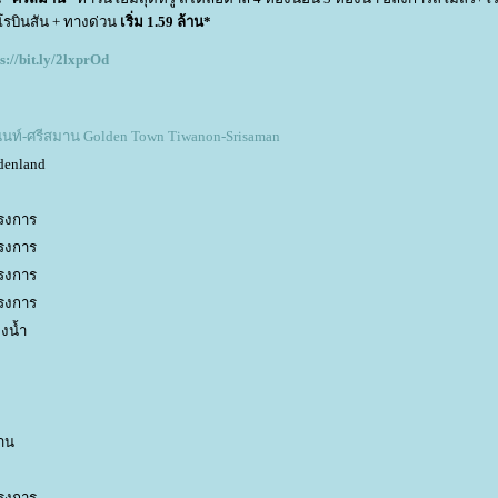
บินสัน + ทางด่วน
เริ่ม 1.59 ล้าน*
s://bit.ly/2lxprOd
นท์-ศรีสมาน Golden Town Tiwanon-Srisaman
denland
รงการ
รงการ
รงการ
รงการ
งน้ำ
าน
รงการ