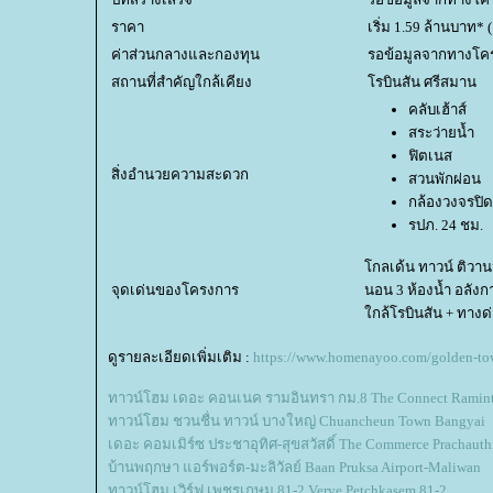
ราคา
เริ่ม 1.59 ล้านบาท* (
ค่าส่วนกลางและกองทุน
รอข้อมูลจากทางโค
สถานที่สำคัญใกล้เคียง
รบินสัน ศรีสมาน
คลับเฮ้าส์
สระว่ายน้ำ
ฟิตเนส
สิ่งอำนวยความสะดวก
สวนพักผ่อน
กล้องวงจรปิด
รปภ. 24 ชม.
กลเด้น ทาวน์ ติวานน
จุดเด่นของโครงการ
นอน 3 ห้องน้ำ อลั
กล้โรบินสัน + ทางด
ดูรายละเอียดเพิ่มเติม :
https://www.homenayoo.com/golden-to
ทาวน์โฮม เดอะ คอนเนค รามอินทรา กม.8 The Connect Ramint
ทาวน์โฮม ชวนชื่น ทาวน์ บางใหญ่ Chuancheun Town Bangyai
เดอะ คอมเมิร์ซ ประชาอุทิศ-สุขสวัสดิ์ The Commerce Pracha
บ้านพฤกษา แอร์พอร์ต-มะลิวัลย์ Baan Pruksa Airport-Maliwan
ทาวน์โฮม เวิร์ฟ เพชรเกษม 81-2 Verve Petchkasem 81-2