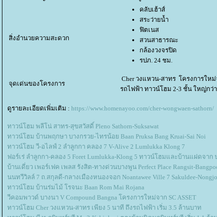
คลับเฮ้าส์
สระว่ายน้ำ
ฟิตเนส
สิ่งอำนวยความสะดวก
สวนสาธารณะ
กล้องวงจรปิด
รปภ. 24 ชม.
Cher วงแหวน-สาทร โครงการใหม่จาก
จุดเด่นของโครงการ
รถไฟฟ้า ทาวน์โฮม 2-3 ชั้น ใหญ่กว่า
ดูรายละเอียดเพิ่มเติม :
https://www.homenayoo.com/cher-wongwaen-sathorn/
ทาวน์โฮม พลีโน่ สาทร-สุขสวัสดิ์ Pleno Sathorn-Suksawat
ทาวน์โฮม บ้านพฤกษา บางกรวย-ไทรน้อย Baan Pruksa Bang Kruai-Sai Noi
ทาวน์โฮม วี-อไลฟ์ 2 ลำลูกกา คลอง 7 V-Alive 2 Lumlukka Klong 7
ฟอร์เร่ ลำลูกกา-คลอง 5 Foret Lumlukka-Klong 5 ทาวน์โฮมและบ้านแฝดจาก ปร
บ้านเดี่ยว เพอร์เฟค เพลส รังสิต-ทางด่วนบางพูน Perfect Place Rangsit-Bangp
นนทวีวิลล์ 7 ถ.สกุลดี-กลางเมืองหนองจอก Noantawee Ville 7 Sakuldee-Nongj
ทาวน์โฮม บ้านร่มไม้ โรจนะ Baan Rom Mai Rojana
วีคอมพาวด์ บางนา V Compound Bangna โครงการใหม่จาก SC ASSET
ทาวน์โฮม Cher วงแหวน-สาทร เพียง 5 นาที ถึงรถไฟฟ้า เริ่ม 3.5 ล้านบาท