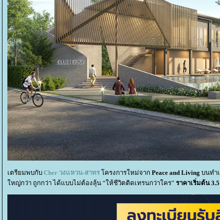
เตรียมพบกับ
Cher วงแหวน-สาทร
ครงการใหม่จาก
Peace and Living
บนทำเล
หญ่กว่า ถูกกว่า ได้แบบไม่ต้องลุ้น “ให้ชีวิตติดเทรนกว่าใคร”
ราคาเริ่มต้น 3.