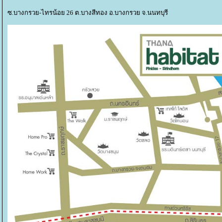
ซ.บางกรวย-ไทรน้อย 26 ต.บางสีทอง อ.บางกรวย จ.นนทบุรี