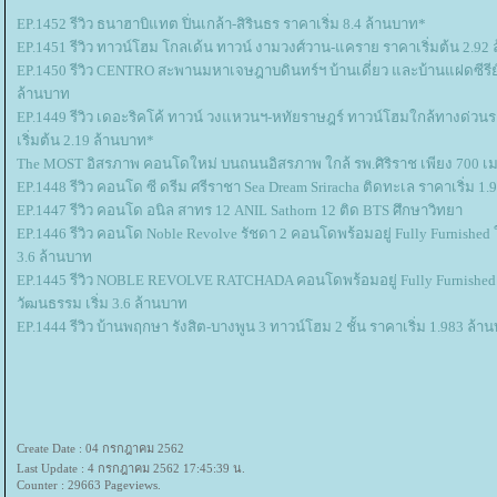
EP.1452 รีวิว ธนาฮาบิแทต ปิ่นเกล้า-สิรินธร ราคาเริ่ม 8.4 ล้านบาท*
EP.1451 รีวิว ทาวน์โฮม โกลเด้น ทาวน์ งามวงศ์วาน-แคราย ราคาเริ่มต้น 2.92
EP.1450 รีวิว CENTRO สะพานมหาเจษฎาบดินทร์ฯ บ้านเดี่ยว และบ้านแฝดซีรีย์ใ
ล้านบาท
EP.1449 รีวิว เดอะริคโค้ ทาวน์ วงแหวนฯ-หทัยราษฎร์ ทาวน์โฮมใกล้ทางด่ว
เริ่มต้น 2.19 ล้านบาท*
The MOST อิสรภาพ คอนโดใหม่ บนถนนอิสรภาพ ใกล้ รพ.ศิริราช เพียง 700 เมต
EP.1448 รีวิว คอนโด ซี ดรีม ศรีราชา Sea Dream Sriracha ติดทะเล ราคาเริ่ม 1.9
EP.1447 รีวิว คอนโด อนิล สาทร 12 ANIL Sathorn 12 ติด BTS ศึกษาวิทยา
EP.1446 รีวิว คอนโด Noble Revolve รัชดา 2 คอนโดพร้อมอยู่ Fully Furnished 
3.6 ล้านบาท
EP.1445 รีวิว NOBLE REVOLVE RATCHADA คอนโดพร้อมอยู่ Fully Furnished 
วัฒนธรรม เริ่ม 3.6 ล้านบาท
EP.1444 รีวิว บ้านพฤกษา รังสิต-บางพูน 3 ทาวน์โฮม 2 ชั้น ราคาเริ่ม 1.983 ล้า
Create Date : 04 กรกฎาคม 2562
Last Update : 4 กรกฎาคม 2562 17:45:39 น.
Counter : 29663 Pageviews.