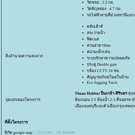
วัดชลอ : 2.2 กม.
วัดพิกุลทอง : 4.7 กม.
รถไฟฟ้าสายสีม่วงสถานีแยกติ
คลับเฮ้าส์
สระว่ายน้ำ
ฟิตเนส
สวนสาธารณะ
สนามเด็กเล่น
สิ่งอำนวยความสะดวก
ระบบรักษาความปลอดภั
ประตู Double gate
กล้อง CCTV 24 ชม.
สัญญาณกันขโมยในบ้าน
Eco Jogging Track
Thana Habitat ปิ่นเกล้า-สิรินธร
สุนท
จุดเด่นของโครงการ
ห้องนอน 3-5 ห้องน้ำ 2-3 ที่จอดรถ ท
เมืองนนทบุรีและตัวเมืองกรุงเทพ
ที่ตั้งโครงการ
พิกัด google map :
13.813361, 100.486806