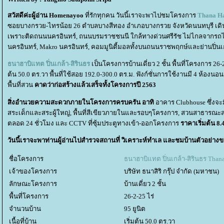
สวัสดีค่ะผู้อ่าน Home
nayoo
ที่รักทุกคน วันนี้เราจะพาไปชมโครงการ
Thana
Ha
ซอยบางกรวย-ไทรน้อย 26 ตำบลบางสีทอง อำเภอบางกรวย จังหวัดนนทบุรี เดินท
เพราะติดถนนนครอินทร์, ถนนบรมราชชนนี ใกล้ทางด่วนศรีรัช ไม่ไกลจากรถไฟฟ้า
นครอินทร์, Makro นครอินทร์, คอมมูนิตี้มอลทั้งบนถนนราชพฤกษ์และย่านปิ่นเ
ธนาฮาบิแทต ปิ่นเกล้า-สิรินธร
เป็นโครงการบ้านเดี่ยว 2 ชั้น พื้นที่โครงการ 26-2
ต้น 50.0 ตร.วา พื้นที่ใช้สอย 192.0-300.0 ตร.ม. ฟังก์ชั่นการใช้งานมี 4 ห้องน
พื้นที่สวน
คาดว่าก่อสร้างแล้วเสร็จทั้งโครงการปี 2563
สิ่งอำนวยความสะดวกภายในโครงการครบครัน อาทิ
อาคาร Clubhouse ซึ่งจะมีพ
สระเด็กและสระผู้ใหญ่, พื้นที่สีเขียวภายในและรอบๆโครงการ, สวนสาธารณะส่
ตลอด 24 ชั่วโมง และ CCTV ที่ซุ้มประตูทางเข้า-ออกโครงการ
ราคาเริ่มต้น 8
วันนี้เราจะพาท่านผู้อ่านไปสำรวจสถานที่ วิเคราะห์ทำเล และชมบ้านตัวอย่าง
ชื่อโครงการ
ธนาฮาบิแทต ปิ่นเกล้า-สิรินธร Thana
เจ้าของโครงการ
บริษัท ธนาสิริ กรุ๊ป จำกัด (มหาชน)
ลักษณะโครงการ
บ้านเดี่ยว 2 ชั้น
พื้นที่โครงการ
26-2-25 ไร่
จำนวนบ้าน
95 ยูนิต
เนื้อที่บ้าน
เริ่มต้น 50.0 ตร.วา