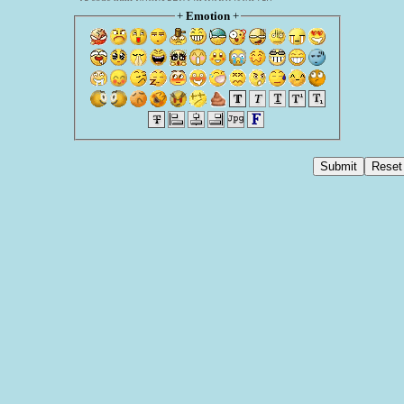
+
Emotion
+