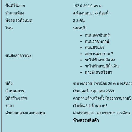
พื้นที่ใช้สอ
192.0-300.0 ตร.ม.
จำนวนห้อง
4 ห้องนอน, 3-5 ห้องน้ำ
ที่จอดรถทั้งหมด
2-3 คัน
ซน
นนทบุรี
ถนนนครอินทร์
ถนนราชพฤกษ์
ถนนสิรินธร
สะพานพระราม 7
ขนส่งสาธารณะ
รถไฟฟ้าสายสีแดง
รถไฟฟ้าสายสีน้ำเงิน
ทางพิเศษศรีรัชฯ
ที่ตั้ง
ซ.บางกรวย-ไทรน้อย 26 ต.บางสีทอง
กำหนดการ
เริ่มก่อสร้างตุลาคม 2559
ปีที่สร้างเสร็จ
คาดว่าแล้วเสร็จทั้งโครงการปลายปี
ราคา
เริ่มต้น 8.4 ล้านบาท*
ค่าส่วนกลางและกองทุน
ค่าส่วนกลาง : 40 บาท/ตร.วา/เดือน
ห้างสรรพสินค้า