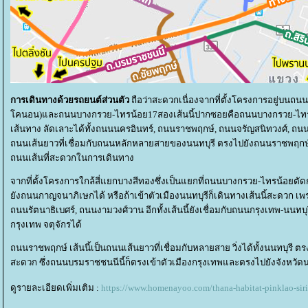
การเดินทางด้วยรถยนต์ส่วนตัว
ถือว่าสะดวกเนื่องจากที่ตั้งโครงการอยู่บนถน
คนอน)และถนนบางกรวย-ไทรน้อย17สองเส้นนี้ปากซอยคือถนนบางกรวย-ไทรน้อ
เส้นทาง ลัดเลาะได้ทั้งถนนนครอินทร์, ถนนราชพฤกษ์, ถนนจรัญสนิทวงศ์, ถ
ถนนเส้นยาวที่เชื่อมกับถนนหลักหลายสายของนนทบุรี ตรงไปยังถนนราชพฤกษ์, ถน
ถนนเส้นที่สะดวกในการเดินทาง
จากที่ตั้งโครงการใกล้สี่แยกบางสีทองซึ่งเป็นแยกที่ถนนบางกรวย-ไทรน้อยตัดก
ังถนนกาญจนาภิเษกได้ หรือถ้าเข้าตัวเมืองนนทบุรีก็เดินทางเส้นนี้สะดวก เพร
ถนนรัตนาธิเบศร์, ถนนงามวงศ์วาน อีกทั้งเส้นนี้ยังเชื่อมกับถนนกรุงเทพ-นนทบุร
กรุงเทพ จตุจักรได้
ถนนราชพฤกษ์ เส้นนี้เป็นถนนเส้นยาวที่เชื่อมกับหลายสาย วิ่งได้ทั้งนนทบุรี
สะดวก ซึ่งถนนบรมราชชนนีนี้ก็ตรงเข้าตัวเมืองกรุงเทพและตรงไปยังจังหว
ดูรายละเอียดเพิ่มเติม :
https://www.homenayoo.com/thana-habitat-pinklao-sir