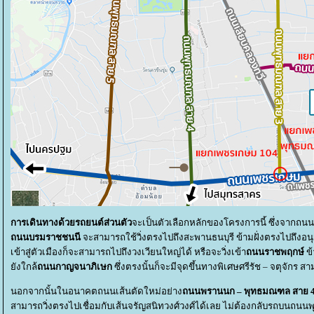
การเดินทางด้วยรถยนต์ส่วนตัว
จะเป็นตัวเลือกหลักของโครงการนี้ ซึ่งจากถน
ถนนบรมราชชนนี
จะสามารถใช้วิ่งตรงไปถึงสะพานธนบุรี ข้ามฝั่งตรงไปถึงอนุ
เข้าสู่ตัวเมืองก็จะสามารถไปถึงวงเวียนใหญ่ได้ หรือจะวิ่งเข้า
ถนนราชพฤกษ์
ข้
ังใกล้
ถนนกาญจนาภิเษก
ซึ่งตรงนั้นก็จะมีจุดขึ้นทางพิเศษศรีรัช – จตุจักร สา
นอกจากนั้นในอนาคตถนนเส้นตัดใหม่อย่าง
ถนนพรานนก – พุทธมณฑล สาย 
สามารถวิ่งตรงไปเชื่อมกับเส้นจรัญสนิทวงศ์วงศ์ได้เลย ไม่ต้องกลับรถบนถ