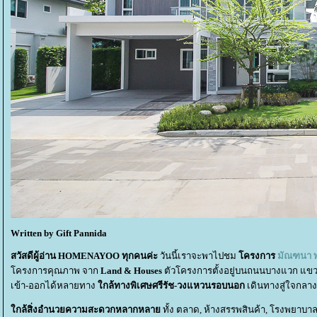
Written by Gift Pannida
สวัสดีผู้อ่าน HOMENAYOO ทุกคนค่ะ
วันนี้เราจะพาไปชม
ครงการ
มัณฑนา 
ครงการคุณภาพ จาก
Land & Houses
ตัวโครงการตั้งอยู่บนถนนบางแวก แ
เข้า-ออกได้หลายทาง
กล้ทางพิเศษศรีรัช-วงแหวนรอบนอก
เดินทางสู่ใจกลาง
กล้สิ่งอำนวยความสะดวกหลากหลา
ทั้ง ตลาด, ห้างสรรพสินค้า, โรงพยาบ