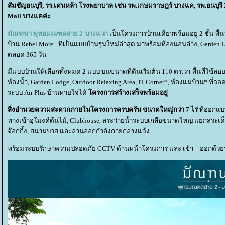
สัมชัญธนบุรี, รร.เด่นหล้า โรงพยาบาล เช่น รพ.เกษมราษฎร์ บางแค, รพ.ธนบุรี 2
Mall บางแคค่ะ
มัณฑนา พุทธมณฑลสาย 2-บางแวก
เป็นโครงการบ้านเดี่ยวพร้อมอยู่ 2 ชั้น พื
บ้าน Rebel More+ ที่เป็นแบบบ้านรุ่นใหม่ล่าสุด มาพร้อมห้องนอนล่าง, Garden
ตลอด 365 วัน
มีแบบบ้านให้เลือกทั้งหมด 2 แบบ บนขนาดที่ดินเริ่มต้น 110 ตร.วา พื้นที่ใช้สอยต
ห้องน้ำ, Garden Lodge, Outdoor Relaxing Area, IT Corner*, ห้องแม่บ้าน* ท
ระบบ Air Plus บ้านหายใจได้
ครงการสร้างเสร็จพร้อมอยู่
สิ่งอำนวยความสะดวกภายในโครงการครบครัน ขนาดใหญ่กว่า 7 ไร่
ที่ออกแบ
ทางเข้าอุโมงค์ต้นไม้, Clubhouse, สระว่ายน้ำระบบเกลือขนาดใหญ่ แยกสระเด็ก 
จ๊อกกิ้ง, สนามบาส และลานออกกำลังกายกลางแจ้ง
พร้อมระบบรักษาความปลอดภัย CCTV ด้านหน้าโครงการ และ เข้า – ออกด้วย