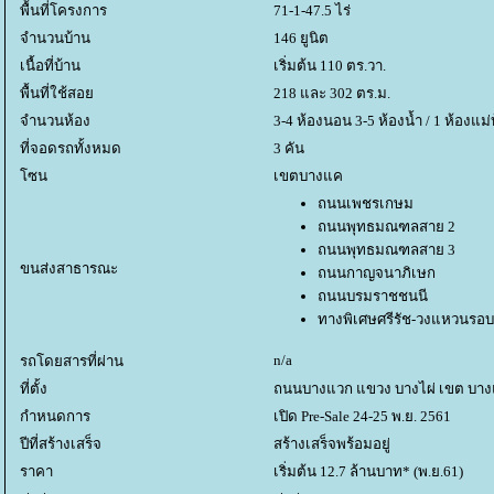
พื้นที่โครงการ
71-1-47.5 ไร่
จำนวนบ้าน
146 ยูนิต
เนื้อที่บ้าน
เริ่มต้น 110 ตร.วา.
พื้นที่ใช้สอ
218 และ 302 ตร.ม.
จำนวนห้อง
3-4 ห้องนอน 3-5 ห้องน้ำ / 1 ห้องแม่
ที่จอดรถทั้งหมด
3 คัน
ซน
เขตบางแค
ถนนเพชรเกษม
ถนนพุทธมณฑลสาย 2
ถนนพุทธมณฑลสาย 3
ขนส่งสาธารณะ
ถนนกาญจนาภิเษก
ถนนบรมราชชนนี
ทางพิเศษศรีรัช-วงแหวนรอ
n/a
รถโดยสารที่ผ่าน
ที่ตั้ง
ถนนบางแวก แขวง บางไผ่ เขต บา
กำหนดการ
เปิด Pre-Sale 24-25 พ.ย. 2561
ปีที่สร้างเสร็จ
สร้างเสร็จพร้อมอยู่
ราคา
เริ่มต้น 12.7 ล้านบาท* (พ.ย.61)