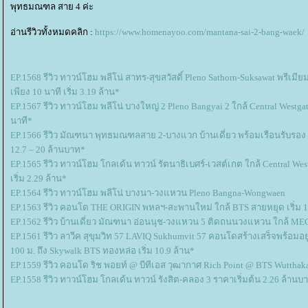
พุทธมณฑล สาย 4 ค่ะ
อ่านรีวิวทั้งหมดคลิก :
https://www.homenayoo.com/mantana-sai-2-bang-waek/
EP.1568 รีวิว ทาวน์โฮม พลีโน่ สาทร-สุขสวัสดิ์ Pleno Sathorn-Suksawat พรีเม
เพียง 10 นาที เริ่ม 3.19 ล้าน*
EP.1567 รีวิว ทาวน์โฮม พลีโน่ บางใหญ่ 2 Pleno Bangyai 2 ใกล้ Central Westg
นาที*
EP.1566 รีวิว มัณฑนา พุทธมณฑลสาย 2-บางแวก บ้านเดี่ยว พร้อมเรือนรับรอง 
12.7 – 20 ล้านบาท*
EP.1565 รีวิว ทาวน์โฮม โกลเด้น ทาวน์ รัตนาธิเบศร์-เวสต์เกต ใกล้ Central 
เริ่ม 2.29 ล้าน*
EP.1564 รีวิว ทาวน์โฮม พลีโน่ บางนา-วงแหวน Pleno Bangna-Wongwaen
EP.1563 รีวิว คอนโด THE ORIGIN พหลฯ-สะพานใหม่ ใกล้ BTS สายหยุด เริ่ม 
EP.1562 รีวิว บ้านเดี่ยว มัณฑนา อ่อนนุช-วงแหวน 5 ติดถนนวงแหวน ใกล้ M
EP.1561 รีวิว ลาวีค สุขุมวิท 57 LAVIQ Sukhumvit 57 คอนโดสร้างเสร็จพร้อมอย
100 ม. ถึง Skywalk BTS ทองหล่อ เริ่ม 10.9 ล้าน*
EP.1559 รีวิว คอนโด ริช พอยท์ @ บีทีเอส วุฒากาศ Rich Point @ BTS Wutthaka
EP.1558 รีวิว ทาวน์โฮม โกลเด้น ทาวน์ รังสิต-คลอง 3 ราคาเริ่มต้น 2.26 ล้านบ