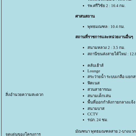
รพ.ศรีวิชัย 2 : 16.4 กม.
ศาสนสถาน
พุทธมณฑล : 10.4 กม.
สถานที่ราชการและหน่วยงานอื่นๆ
สนามหลวง 2 : 3.5 กม.
สถานีขนส่งสายใต้ใหม่ : 12.
คลับเฮ้าส์
Lounge
สระว่ายน้ำ ระบบเกลือ แยกสร
ฟิตเนส
สวนสาธารณะ
สิ่งอำนวยความสะดวก
สนามเด็กเล่น
พื้นที่ออกกำลังกายกลางแจ้ง
สนามบาส
CCTV
รปภ. 24 ชม.
มัณฑนา พุทธมณฑลสาย 2-บางแวก บ้าน
จุดเด่นของโครงการ