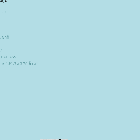
ภูมิ
umi/
ง
มชาติ
2
 REAL ASSET
าก LH เริ่ม 3.79 ล้าน*