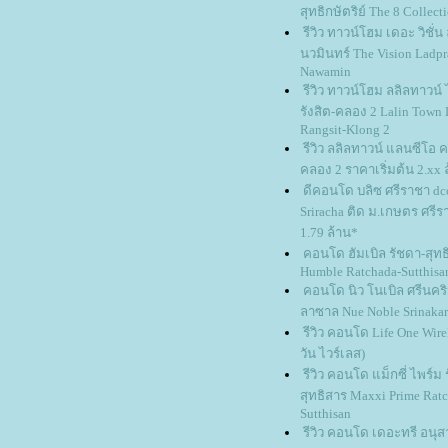
สุทธิกษัตริย์ The 8 Collect
รีวิว ทาวน์โฮม เดอะ วิชั่
นวมินทร์ The Vision Ladpr
Nawamin
รีวิว ทาวน์โฮม ลลิลทาวน์
รังสิต-คลอง 2 Lalin Town 
Rangsit-Klong 2
รีวิว ลลิลทาวน์ แลนซีโอ คร
คลอง 2 ราคาเริ่มต้น 2.xx
ดีคอนโด บลิซ ศรีราชา dc
Sriracha ติด ม.เกษตร ศรีรา
1.79 ล้าน*
คอนโด ฮัมเบิล รัชดา-สุทธ
Humble Ratchada-Sutthisa
คอนโด นิว โนเบิล ศรีนคริ
ลาซาล Nue Noble Srinakar
รีวิว คอนโด Life One Wirel
วัน ไวร์เลส)
รีวิว คอนโด แม็กซี่ ไพร์ม
สุทธิสาร Maxxi Prime Rat
Sutthisan
รีวิว คอนโด เดอะทรี อนุสา