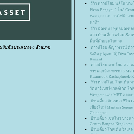
รีวิว ทาวน์โฮม พลีโน่ บาง
Pleno Bangyai 2 ใกล้ Centr
Westgate และ รถไฟฟ้าสายส
นาที*
รีวิว มัณฑนา พุทธมณฑล
วก บ้านเดี่ยว พร้อมเรือน
พื้นที่พักผ่อนในสวน
เริ่มต้น ประมาณ 4-5 ล้านบาท
ทาวน์โฮม ดีญ่า ทาวน์ ติว
รังสิต (ปทุมธานี) Diya To
Rangsit
ทาวน์โฮม มายโฮม ความ
ราชพฤกษ์-พระราม 5 My
Kwamsook Rachaphruek-R
รีวิว ทาวน์โฮม โกลเด้น ท
รัตนาธิเบศร์-เวสต์เกต ใกล้
Westgate และ MRT คลองบ
บ้านเดี่ยว มัณฑนา ซีรีน 
เชียงใหม่ Mantana Serene
Chiangmai
บ้านเดี่ยว เซนโทร บางนา-
Centro Bangna-Kingkaew
บ้านเดี่ยว โกลเด้น วิลเลจ