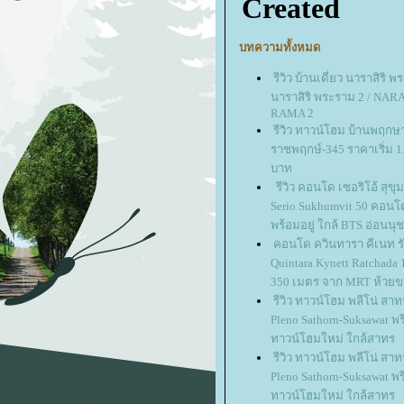
บทความทั้งหมด
รีวิว บ้านเดี่ยว นาราสิริ 
นาราสิริ พระราม 2 / NAR
RAMA 2
รีวิว ทาวน์โฮม บ้านพฤกษ
ราชพฤกษ์-345 ราคาเริ่ม 1
บาท
รีวิว คอนโด เซอริโอ้ สุขุม
Serio Sukhumvit 50 คอน
พร้อมอยู่ ใกล้ BTS อ่อนนุช
คอนโด ควินทารา คีเนท ร
Quintara Kynett Ratchada 
350 เมตร จาก MRT ห้วยข
รีวิว ทาวน์โฮม พลีโน่ สาทร
Pleno Sathorn-Suksawat พร
ทาวน์โฮมใหม่ ใกล้สาทร
รีวิว ทาวน์โฮม พลีโน่ สาทร
Pleno Sathorn-Suksawat พร
ทาวน์โฮมใหม่ ใกล้สาทร