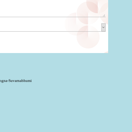
ngna-Suvarnabhumi