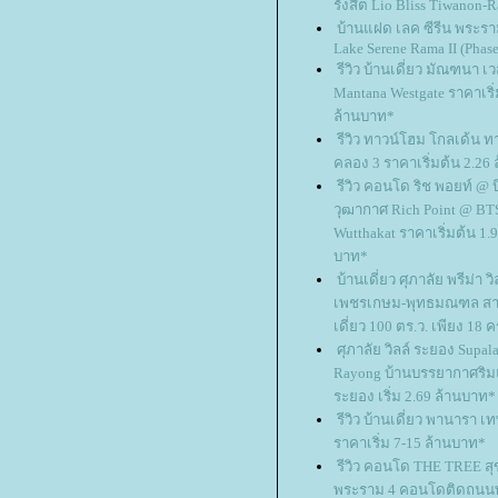
รังสิต Lio Bliss Tiwanon-R
บ้านแฝด เลค ซีรีน พระราม
Lake Serene Rama II (Phase
รีวิว บ้านเดี่ยว มัณฑนา เ
Mantana Westgate ราคาเริ่
ล้านบาท*
รีวิว ทาวน์โฮม โกลเด้น ทา
คลอง 3 ราคาเริ่มต้น 2.26
รีวิว คอนโด ริช พอยท์ @ บ
วุฒากาศ Rich Point @ BT
Wutthakat ราคาเริ่มต้น 1.9
บาท*
บ้านเดี่ยว ศุภาลัย พรีม่า วิ
เพชรเกษม-พุทธมณฑล สาย
เดี่ยว 100 ตร.ว. เพียง 18 
ศุภาลัย วิลล์ ระยอง Supala
Rayong บ้านบรรยากาศริมแ
ระยอง เริ่ม 2.69 ล้านบาท*
รีวิว บ้านเดี่ยว พานารา เท
ราคาเริ่ม 7-15 ล้านบาท*
รีวิว คอนโด THE TREE สุข
พระราม 4 คอนโดติดถนน