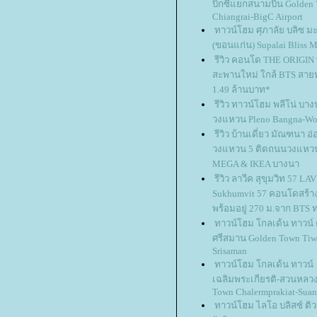
บิ๊กซีแยกสนามบิน Golden 
Chiangrai-BigC Airport
ทาวน์โฮม ศุภาลัย บลิซ มะล
(ขอนแก่น) Supalai Bliss 
รีวิว คอนโด THE ORIGIN
สะพานใหม่ ใกล้ BTS สายหย
1.49 ล้านบาท*
รีวิว ทาวน์โฮม พลีโน่ บาง
วงแหวน Pleno Bangna-W
รีวิว บ้านเดี่ยว มัณฑนา อ่
วงแหวน 5 ติดถนนวงแหวน
MEGA & IKEA บางนา
รีวิว ลาวีค สุขุมวิท 57 LA
Sukhumvit 57 คอนโดสร้าง
พร้อมอยู่ 270 ม.จาก BTS 
ทาวน์โฮม โกลเด้น ทาวน์ 
ศรีสมาน Golden Town Tiw
Srisaman
ทาวน์โฮม โกลเด้น ทาวน์
เฉลิมพระเกียรติ-สวนหลวง
Town Chalermprakiat-Sua
ทาวน์โฮม ไลโอ บลิสซ์ ติ