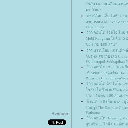
กล้ทางด่วนเฉลิมมหานค
พระโขนง
ทาวน์โฮม เอ็ม ไลฟ์ บางน
ลาดกระบัง M Live Bangna
Ladkrabang
รีวิว คอนโด ไอดีโอ โมบิ ร
Mobi Rangnam ใกล้ BTS อน
ชัยฯ เริ่ม 4.99 ล้าน*
รีวิว ทาวน์โฮม แกรนด์ พลี
วัชรพล-สุขาภิบาล 5 Grand
Watcharapol-Sukhapiban 5
รีวิว คอนโด เดอะ เคลฟ ริ
เจ้าพระยา-วงศ์สว่าง The 
Riverline Chaophraya-Wo
รีวิว คอนโด นิช โมโน แจ
กล้รถไฟฟ้าสายสีชมพู สถา
ราคาเริ่มต้น 1.89 ล้านบาท
บ้านเดี่ยว ดิ เอ็มเบรส จต
ราษฎร์ The Embrace Chatu
Hathairat
0 comments
รีวิว คอนโด Define by May
สุขุมวิท 50 ใกล้ BTS อ่อนนุ