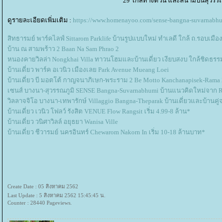
29 ใกล้ทางด่วน และสนามบินสุวรรณ
ดูรายละเอียดเพิ่มเติม :
https://www.homenayoo.com/sense-bangna-suvarnabh
สิทธารมย์ พาร์คไลฟ์ Sittarom Parklife บ้านรูปแบบใหม่ ทำเลดี ใกล้ ถ.รอบเมือ
บ้าน ณ สามพร้าว 2 Baan Na Sam Phrao 2
หนองคายวิลล่า Nongkhai Villa ทาวนโฮมและบ้านเดี่ยว เงียบสงบ ใกล้ชิดธรร
บ้านเดี่ยว พาร์ค อเวนิว เมืองเลย Park Avenue Mueang Loei
บ้านเดี่ยว บี มอตโต้ กาญจนาภิเษก-พระราม 2 Be Motto Kanchanapisek-Rama 
เซนส์ บางนา-สุวรรณภูมิ SENSE Bangna-Suvarnabhumi บ้านแนวคิดใหม่จาก
วิลลาจจิโอ บางนา-เทพารักษ์ Villaggio Bangna-Theparak บ้านเดี่ยวและบ้านคู่จ
บ้านเดี่ยว เวนิว โฟลว์ รังสิต VENUE Flow Rangsit เริ่ม 4.99-8 ล้าน*
บ้านเดี่ยว วนิศาวิลล์ อยุธยา Wanisa Ville
บ้านเดี่ยว ชีวารมย์ นครอินทร์ Chewarom Nakorn In เริ่ม 10-18 ล้านบาท*
Create Date : 05 สิงหาคม 2562
Last Update : 5 สิงหาคม 2562 15:45:45 น.
Counter : 28440 Pageviews.