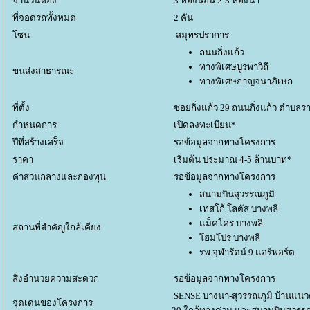
จำนวนห้อง
3 ห้องนอน 2-3 ห้องน้ำ
ที่จอดรถทั้งหมด
2 คัน
ซน
สมุทรปราการ
ถนนกิ่งแก้ว
ทางพิเศษบูรพาวิถี
ขนส่งสาธารณะ
ทางพิเศษกาญจนาภิเษก
ที่ตั้ง
ซอยกิ่งแก้ว 29 ถนนกิ่งแก้ว ตำบล
กำหนดการ
เปิดลงทะเบียน*
ปีที่สร้างเสร็จ
รอข้อมูลจากทางโครงการ
ราคา
เริ่มต้น ประมาณ 4-5 ล้านบาท*
ค่าส่วนกลางและกองทุน
รอข้อมูลจากทางโครงการ
สนามบินสุวรรณภูมิ
เทสโก้ โลตัส บางพลี
ม็คโคร บางพลี
สถานที่สำคัญใกล้เคียง
ฮมโปร บางพลี
รพ.จุฬารัตน์ 9 แอร์พอร์ต
สิ่งอำนวยความสะดวก
รอข้อมูลจากทางโครงการ
SENSE บางนา-สุวรรณภูมิ บ้านแนวคิ
จุดเด่นของโครงการ