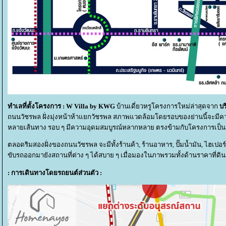
ทำเลที่ตั้งโครงการ :
W Villa by KWG
บ้านเดี่ยวหรูโครงการใหม่ล่าสุดจาก
บร
ถนนวัชรพล ฝั่งมุ่งหน้าห้าแยกวัชรพล สภาพแวดล้อมโดยรอบของย่านนี้จะมีคว
หลายเส้นทาง รอบ ๆ มีความอุดมสมบูรณ์หลากหลาย ตรงข้ามกับโครงการเป็น Veni
ตลอดริมสองฝั่งของถนนวัชรพล จะมีทั้งร้านค้า, ร้านอาหาร, ปั๊มน้ำมัน, ไฮเปอร
ขับรถออกมายังสถานที่ต่าง ๆ ได้สบาย ๆ เมื่อมองในภาพรวมทั้งด้านราคาที่ด
: การเดินทางโดยรถยนต์ส่วนตัว :