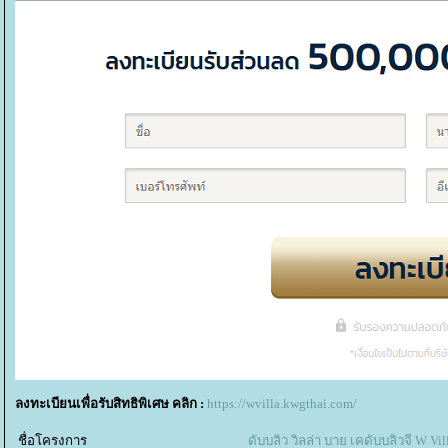
ลงทะเบียนเพื่อรับสิทธิพิเศษ คลิก :
https://wvilla.kwgthai.com/
ชื่อโครงการ
ดับบลิว วิลล่า บาย เคดับบลิวจี W V