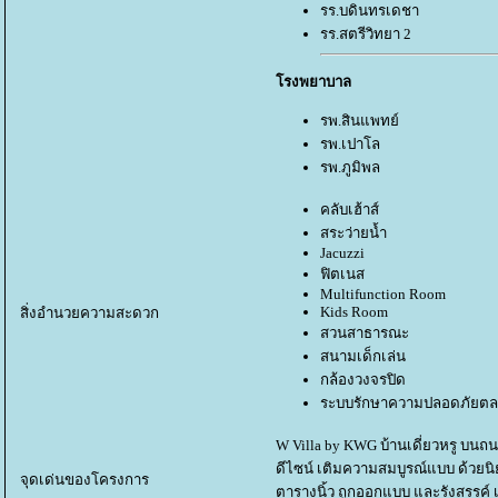
รร.บดินทรเดชา
รร.สตรีวิทยา 2
รงพยาบาล
รพ.สินแพทย์
รพ.เปาโล
รพ.ภูมิพล
คลับเฮ้าส์
สระว่ายน้ำ
Jacuzzi
ฟิตเนส
Multifunction Room
Kids Room
สิ่งอำนวยความสะดวก
สวนสาธารณะ
สนามเด็กเล่น
กล้องวงจรปิด
ระบบรักษาความปลอดภัยตล
W Villa by KWG บ้านเดี่ยวหรู บนถ
ดีไซน์ เติมความสมบูรณ์แบบ ด้วยนิ
จุดเด่นของโครงการ
ตารางนิ้ว ถูกออกแบบ และรังสรรค์ เพ