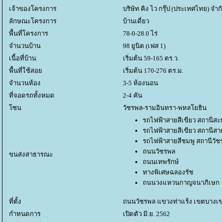
เจ้าของโครงการ
บริษัท คิง ไว กรุ๊ป (ประเทศไทย) จำ
ลักษณะโครงการ
บ้านเดี่ยว
พื้นที่โครงการ
78-0-28.0 ไร่
จำนวนบ้าน
98 ยูนิต (เฟส 1)
เนื้อที่บ้าน
เริ่มต้น 59-165 ตร.ว.
พื้นที่ใช้สอ
เริ่มต้น 170-276 ตร.ม.
จำนวนห้อง
3-5 ห้องนอน
ที่จอดรถทั้งหมด
2-4 คัน
ซน
วัชรพล-รามอินทรา-พหลโยธิน
รถไฟฟ้าสายสีเขียว สถานีส
รถไฟฟ้าสายสีเขียว สถานีสา
รถไฟฟ้าสายสีชมพู สถานีวั
ถนนวัชรพล
ขนส่งสาธารณะ
ถนนเทพรักษ์
ทางพิเศษฉลองรัช
ถนนวงแหวนกาญจนาภิเษก
ที่ตั้ง
ถนนวัชรพล แขวงท่าแร้ง เขตบางเ
กำหนดการ
เปิดตัว มิ.ย. 2562