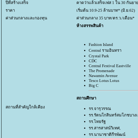
ปีที่สร้างเสร็จ
คาดว่าแล้วเสร็จเฟส 1 ใน 30 กันยา
ราคา
เริ่มต้น 10.9-25 ล้านบาท* (มิ.ย.62)
ค่าส่วนกลางและกองทุน
ค่าส่วนกลาง 35 บาท/ตร.ว./เดือน*
ห้างสรรพสินค้า
Fashion Island
Central รามอินทรา
Crystal Park
CDC
Central Festival Eastville
The Promenade
Nawamin Avenue
Tesco Lotus Lotus
Big C
สถานศึกษา
สถานที่สำคัญใกล้เคียง
รร.จารุวรรณ
รร.รัตนโกสินทร์สมโภชบาง
รร.ไทยรัฐ
รร.สารสาสน์วิเทศ,
รร.นานาชาติกีรพัฒน์