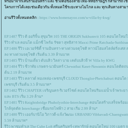
หรือมาจากเส้นรามอินทรา และ ช่วงต่อของสายไหม-หทัยราษฎร์ ก็สามารถใช้ถนนส
ครงการได้เลยเช่นเดียวกัน ทั้งหมดใช้ระยะทางไม่ไกล และ ทุกเส้นทางสามารถใ
อ่านรีวิวทั้งหมดคลิก :
https://www.homenayoo.com/w-villa-by-kwg/
EP.1487 รีวิว ดิ ออริจิ้น สุขุมวิท 105 THE ORIGIN Sukhumvit 105 คอนโดใหม่ใกล
รีวิว ทำเล คอนโด แม็กซี่ ไพร์ม รัชดา สุทธิสาร Maxxi Prime Ratchada-Sutthisa
EP.1486 รีวิว เอเวอร์ซิตี้ รามอินทรา-ทางด่วนจตุโชติ ทาวน์โฮมสไตล์ฝรั่งเศส 
ลง ทางด่วนจตุโชติ เริ่มต้น 3.39 ล้านบาท
EP.1485 รีวิว บ้านเดี่ยว ดับบลิว วิลล่า บาย เคดับบลิวจี W Villa by KWG
EP.1484 รีวิว ชีวาทัย เกษตร-นวมินทร์ Chewathai Kaset-Nawamin คอนโดติดถ
ต้น 2.19 ล้านบาท
EP.1483 รีวิว คลาวด์ ทองหล่อ-เพชรบุรี CLOUD Thonglor-Phetchaburi คอนโด Hi
เพชรบุรี เริ่มต้น 3.5 ล้านบาท*
EP.1482 รีวิว CHAPTER เจริญนคร-ริเวอร์ไซด์ คอนโดใหม่ริมแม่น้ำเจ้าพระยา 
ละ BTS เริ่ม 3.29 ล้าน*
EP.1481 รีวิว Knightsbridge Phaholyothin-Interchange คอนโดสร้างเสร็จพร้
กล้จุดตัด Interchange เชื่อมรถไฟฟ้า 2 สาย เริ่ม 2.99 ล้าน*
EP.1480 รีวิว เออร์บานิโอ วิภาวดี-แจ้งวัฒนะ URBANIO Vibhavadi-Chaengwatta
5.59 ล้านบาท*
รีวิว พาชมทำเล The Cube Loft ศรีนครินทร์-เทพารักษ์ คอนโดใหม่ 100 เมตร จา