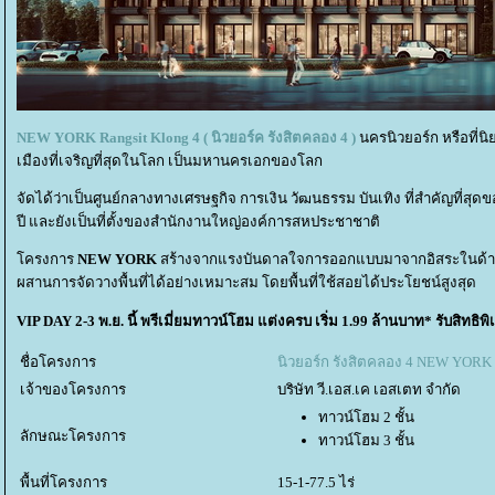
NEW YORK Rangsit Klong 4 ( นิวยอร์ค รังสิตคลอง 4 )
นครนิวยอร์ก หรือที่นิย
เมืองที่เจริญที่สุดในโลก เป็นมหานครเอกของโลก
จัดได้ว่าเป็นศูนย์กลางทางเศรษฐกิจ การเงิน วัฒนธรรม บันเทิง ที่สำคัญที่สุด
ปี และยังเป็นที่ตั้งของสำนักงานใหญ่องค์การสหประชาชาติ
ครงการ
NEW YORK
สร้างจากแรงบันดาลใจการออกแบบมาจากอิสระในด้านคว
ผสานการจัดวางพื้นที่ได้อย่างเหมาะสม โดยพื้นที่ใช้สอยได้ประโยชน์สูงสุด
VIP DAY 2-3 พ.ย. นี้ พรีเมี่ยมทาวน์โฮม แต่งครบ เริ่ม 1.99 ล้านบาท* รับสิทธิ
ชื่อโครงการ
นิวยอร์ก รังสิตคลอง 4 NEW YORK 
เจ้าของโครงการ
บริษัท วี.เอส.เค เอสเตท จำกัด
ทาวน์โฮม 2 ชั้น
ลักษณะโครงการ
ทาวน์โฮม 3 ชั้น
พื้นที่โครงการ
15-1-77.5 ไร่