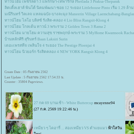
ทาวน์โฮม เพชรลดา 3 แพรกษา-เทพารักษ์ Phetlada 3 Praksa-Theparak
ลิตเติ้ลเฮาส์ พินโต้ นิคมพัฒนา ซอย 12 ระยอง Littlehouse Pinto เริ่ม 1.29 ล้าน
มณีรินทร์ วิลเลจ แหลมฉบัง-บางละมุง Maneerin Village Laemchabang-Bangl
ทาวน์โฮม ไลโอ บลิสซ์ รังสิต-คลอง 4 Lio Bliss Rangsit-Klong 4
ทาวน์โฮม โกลเด้น ทาวน์ 3 พระราม 2 Golden Town 3 Rama 2
ทาวน์โฮม มายโฮม ความสุข ราชพฤกษ์-พระราม 5 MyHome Kwamsook Racha
บ้านหลักศิริ สุรินทร์ Baan Laksiri Surin
เดอะเพรสทีจ เพลินใจ 4 ระยอง The Prestige Ploenjai 4
ทาวน์โฮม นิวยอร์ก รังสิตคลอง 4 NEW YORK Rangsit Klong 4
Create Date : 05 กันยายน 2562
Last Update : 5 กันยายน 2562 17:54:33 น.
Counter : 35804 Pageviews.
27 กค 69 บานเช้า - White Buttercup
mcayenne94
(27 ก.ค. 2569 19:22:46 น.)
เหมียว ๆ ไดอารี่ ... สองเหมียว VS ตำแยแมว
ฟ้าใสวัน