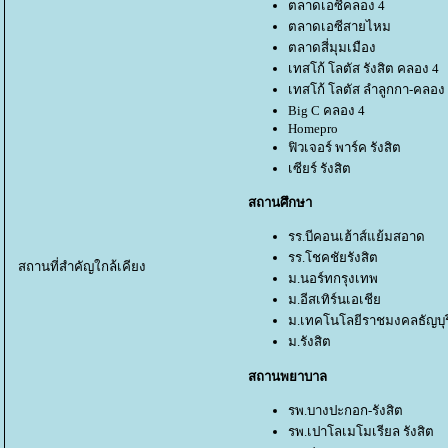
ตลาดเอซีคลอง 4
ตลาดเอซีสายไหม
ตลาดสี่มุมเมือง
เทสโก้ โลตัส รังสิต คลอง 4
เทสโก้ โลตัส ลำลูกกา-คลอง
Big C คลอง 4
Homepro
ฟิวเจอร์ พาร์ค รังสิต
เซียร์ รังสิต
สถานศึกษา
รร.บีคอนเฮ้าส์แย้มสอาด
รร.โชคชัยรังสิต
สถานที่สำคัญใกล้เคียง
ม.นอร์ทกรุงเทพ
ม.อีสเทิร์นเอเชี
ม.เทคโนโลยีราชมงคลธัญบุร
ม.รังสิต
สถานพยาบาล
รพ.บางปะกอก-รังสิต
รพ.เปาโลเมโมเรียล รังสิต