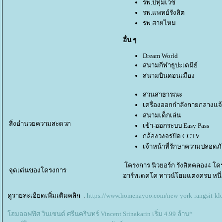
รพ.ปทุมเวช
รพ.แพทย์รังสิต
รพ.สายไหม
อื่น ๆ
Dream World
สนามกีฬาธูปะเตมีย์
สนามบินดอนเมือง
สวนสาธารณะ
เครื่องออกกำลังกายกลางแจ
สนามเด็กเล่น
สิ่งอำนวยความสะดวก
เข้า-ออกระบบ Easy Pass
กล้องวงจรปิด CCTV
เจ้าหน้าที่รักษาความปลอดภั
ครงการ นิวยอร์ก รังสิตคลอง4 โครง
จุดเด่นของโครงการ
อาร์ทเดคโค ทาวน์โฮมแต่งครบ หนึ่
ดูรายละเอียดเพิ่มเติมคลิก :
https://www.homenayoo.com/new-york-rangsit-kl
ฮมออฟฟิศ วินเซนต์ ศรีนครินทร์ Vincent Srinakarin เริ่ม 4.99 ล้าน*