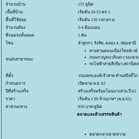
จำนวนบ้าน
155 ยูนิต
เนื้อที่บ้าน
เริ่มต้น 20-53 ตร.ว.
พื้นที่ใช้สอ
เริ่มต้น 130-140 ตร.ม.
จำนวนห้อง
3-4 ห้องนอน
ที่จอดรถทั้งหมด
2 คัน
ซน
ลำลูกกา, รังสิต, คลอง 4, ปทุมธานี
ทางด่วนดอนเมืองโทลล์เวย์
ถนนกาญจนาภิเษก (วงแหวนร
ขนส่งสาธารณะ
รถไฟฟ้าสายสีเขียว สถานีคล
ที่ตั้ง
ถนนพระองค์เจ้าสาย ตําบลบึงยี่โถ อ
กำหนดการ
เปิดขาย พ.ย. 62
ปีที่สร้างเสร็จ
สร้างเสร็จพร้อมโอนบางส่วน ปี 62
ราคา
เริ่มต้น 1.99 ล้านบาท* (พ.ย.62)
ค่าส่วนกลาง
950 บาท/ยูนิต
ตลาดและห้างสรรพสินค้า
ตลาดกลางลาดสวา