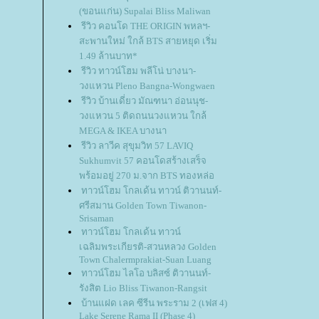
(ขอนแก่น) Supalai Bliss Maliwan
รีวิว คอนโด THE ORIGIN พหลฯ-
สะพานใหม่ ใกล้ BTS สายหยุด เริ่ม
1.49 ล้านบาท*
รีวิว ทาวน์โฮม พลีโน่ บางนา-
วงแหวน Pleno Bangna-Wongwaen
รีวิว บ้านเดี่ยว มัณฑนา อ่อนนุช-
วงแหวน 5 ติดถนนวงแหวน ใกล้
MEGA & IKEA บางนา
รีวิว ลาวีค สุขุมวิท 57 LAVIQ
Sukhumvit 57 คอนโดสร้างเสร็จ
พร้อมอยู่ 270 ม.จาก BTS ทองหล่อ
ทาวน์โฮม โกลเด้น ทาวน์ ติวานนท์-
ศรีสมาน Golden Town Tiwanon-
Srisaman
ทาวน์โฮม โกลเด้น ทาวน์
เฉลิมพระเกียรติ-สวนหลวง Golden
Town Chalermprakiat-Suan Luang
ทาวน์โฮม ไลโอ บลิสซ์ ติวานนท์-
รังสิต Lio Bliss Tiwanon-Rangsit
บ้านแฝด เลค ซีรีน พระราม 2 (เฟส 4)
Lake Serene Rama II (Phase 4)