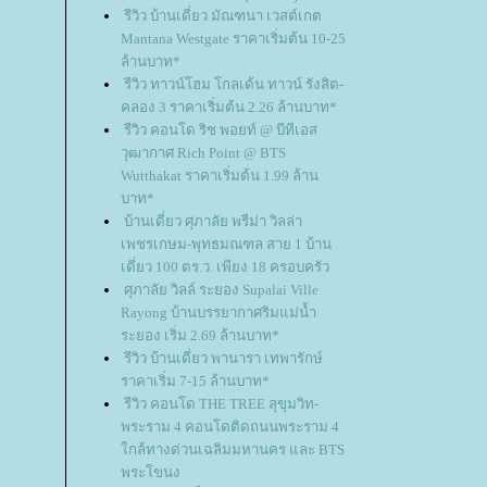
รีวิว บ้านเดี่ยว มัณฑนา เวสต์เกต
Mantana Westgate ราคาเริ่มต้น 10-25
ล้านบาท*
รีวิว ทาวน์โฮม โกลเด้น ทาวน์ รังสิต-
คลอง 3 ราคาเริ่มต้น 2.26 ล้านบาท*
รีวิว คอนโด ริช พอยท์ @ บีทีเอส
วุฒากาศ Rich Point @ BTS
Wutthakat ราคาเริ่มต้น 1.99 ล้าน
บาท*
บ้านเดี่ยว ศุภาลัย พรีม่า วิลล่า
เพชรเกษม-พุทธมณฑล สาย 1 บ้าน
เดี่ยว 100 ตร.ว. เพียง 18 ครอบครัว
ศุภาลัย วิลล์ ระยอง Supalai Ville
Rayong บ้านบรรยากาศริมแม่น้ำ
ระยอง เริ่ม 2.69 ล้านบาท*
รีวิว บ้านเดี่ยว พานารา เทพารักษ์
ราคาเริ่ม 7-15 ล้านบาท*
รีวิว คอนโด THE TREE สุขุมวิท-
พระราม 4 คอนโดติดถนนพระราม 4
กล้ทางด่วนเฉลิมมหานคร และ BTS
พระโขนง