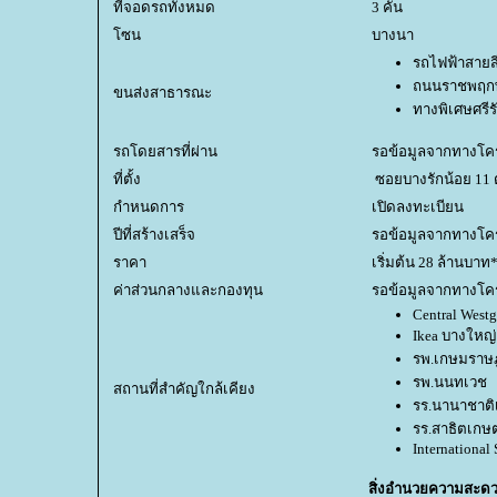
ที่จอดรถทั้งหมด
3 คัน
ซน
บางนา
รถไฟฟ้าสายสี
ถนนราชพฤกษ
ขนส่งสาธารณะ
ทางพิเศษศรีร
รถโดยสารที่ผ่าน
รอข้อมูลจากทางโค
ที่ตั้ง
ซอยบางรักน้อย 11 
กำหนดการ
เปิดลงทะเบียน
ปีที่สร้างเสร็จ
รอข้อมูลจากทางโค
ราคา
เริ่มต้น 28 ล้านบาท*
ค่าส่วนกลางและกองทุน
รอข้อมูลจากทางโค
Central Westg
Ikea บางใหญ่
รพ.เกษมราษฎร
รพ.นนทเวช
สถานที่สำคัญใกล้เคียง
รร.นานาชาติ
รร.สาธิตเกษ
International
สิ่งอำนวยความสะด