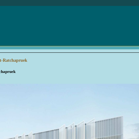
et-Ratchapruek
tchapruek