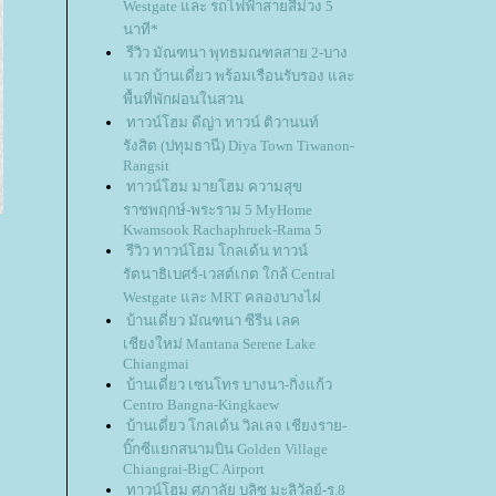
Westgate และ รถไฟฟ้าสายสีม่วง 5
นาที*
รีวิว มัณฑนา พุทธมณฑลสาย 2-บาง
วก บ้านเดี่ยว พร้อมเรือนรับรอง และ
พื้นที่พักผ่อนในสวน
ทาวน์โฮม ดีญ่า ทาวน์ ติวานนท์
รังสิต (ปทุมธานี) Diya Town Tiwanon-
Rangsit
ทาวน์โฮม มายโฮม ความสุข
ราชพฤกษ์-พระราม 5 MyHome
Kwamsook Rachaphruek-Rama 5
รีวิว ทาวน์โฮม โกลเด้น ทาวน์
รัตนาธิเบศร์-เวสต์เกต ใกล้ Central
Westgate และ MRT คลองบางไผ่
บ้านเดี่ยว มัณฑนา ซีรีน เลค
เชียงใหม่ Mantana Serene Lake
Chiangmai
บ้านเดี่ยว เซนโทร บางนา-กิ่งแก้ว
Centro Bangna-Kingkaew
บ้านเดี่ยว โกลเด้น วิลเลจ เชียงราย-
บิ๊กซีแยกสนามบิน Golden Village
Chiangrai-BigC Airport
ทาวน์โฮม ศุภาลัย บลิซ มะลิวัลย์-ร.8