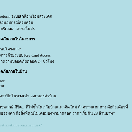
reeform ระบบเกลือ พร้อมสระเด็ก
ร้อมอุปกรณ์ครบครัน
งบริเวณอาคารสโมสร
อดภัยภายในโครงการ
รอบโครงการ
งการด้วยระบบ Key Card Access
ักษาความปลอดภัยตลอด 24 ชั่วโมง
ดภัยภายในบ้าน
sor
tor
งจรปิดในทางเข้า-ออกของตัวบ้าน
าชพฤกษ์ ชีวิต…ที่ไม่ซ้ำใคร กับบ้านแนวคิดใหม่ ถ้าความแตกต่าง คือสิ่งเดียวที่
รรมดา คือสิ่งที่คุณไม่เคยมองหามาตลอด ราคาเริ่มต้น 28 ล้านบาท*
attanathibet-ratchapruek/