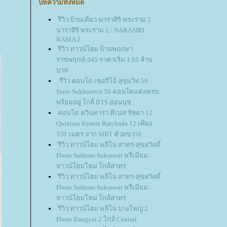
บทความทั้งหมด
รีวิว บ้านเดี่ยว นาราสิริ พระราม 2
นาราสิริ พระราม 2 / NARASIRI
RAMA 2
รีวิว ทาวน์โฮม บ้านพฤกษา
ราชพฤกษ์-345 ราคาเริ่ม 1.95 ล้าน
บาท
รีวิว คอนโด เซอริโอ้ สุขุมวิท 50
Serio Sukhumvit 50 คอนโดแต่งครบ
พร้อมอยู่ ใกล้ BTS อ่อนนุช
คอนโด ควินทารา คีเนท รัชดา 12
Quintara Kynett Ratchada 12 เพียง
350 เมตร จาก MRT ห้วยขวาง
รีวิว ทาวน์โฮม พลีโน่ สาทร-สุขสวัสดิ์
Pleno Sathorn-Suksawat พรีเมียม
ทาวน์โฮมใหม่ ใกล้สาทร
รีวิว ทาวน์โฮม พลีโน่ สาทร-สุขสวัสดิ์
Pleno Sathorn-Suksawat พรีเมียม
ทาวน์โฮมใหม่ ใกล้สาทร
รีวิว ทาวน์โฮม พลีโน่ บางใหญ่ 2
Pleno Bangyai 2 ใกล้ Central