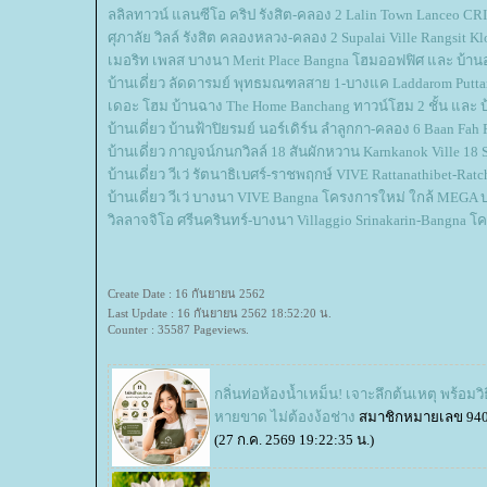
ลลิลทาวน์ แลนซีโอ คริป รังสิต-คลอง 2 Lalin Town Lanceo CRI
ศุภาลัย วิลล์ รังสิต คลองหลวง-คลอง 2 Supalai Ville Rangsit K
เมอริท เพลส บางนา Merit Place Bangna โฮมออฟฟิศ และ บ้านอา
บ้านเดี่ยว ลัดดารมย์ พุทธมณฑลสาย 1-บางแค Laddarom Putta
เดอะ โฮม บ้านฉาง The Home Banchang ทาวน์โฮม 2 ชั้น และ บ้าน 
บ้านเดี่ยว บ้านฟ้าปิยรมย์ นอร์เดิร์น ลำลูกกา-คลอง 6 Baan Fa
บ้านเดี่ยว กาญจน์กนกวิลล์ 18 สันผักหวาน Karnkanok Ville 18 
บ้านเดี่ยว วีเว่ รัตนาธิเบศร์-ราชพฤกษ์ VIVE Rattanathibet-Rat
บ้านเดี่ยว วีเว่ บางนา VIVE Bangna โครงการใหม่ ใกล้ MEGA
วิลลาจจิโอ ศรีนครินทร์-บางนา Villaggio Srinakarin-Bangna
Create Date : 16 กันยายน 2562
Last Update : 16 กันยายน 2562 18:52:20 น.
Counter : 35587 Pageviews.
กลิ่นท่อห้องน้ำเหม็น! เจาะลึกต้นเหตุ พร้อมวิธ
หายขาด ไม่ต้องง้อช่าง
สมาชิกหมายเลข 94
(27 ก.ค. 2569 19:22:35 น.)