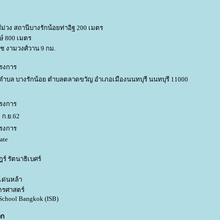
ม่วง สถานีบางรักน้อยท่าอิฐ 200 เมตร
์ 800 เมตร
ัช งามวงศ์วาน 9 กม.
รงการ
ตำบล บางรักน้อย ตำบลตลาดขวัญ อำเภอเมืองนนทบุรี นนทบุรี 11000
รงการ
 ก.ย.62
รงการ
ate
์ รัตนาธิเบศร์
เด่นหล้า
ตรศาสตร์
 School Bangkok (ISB)
วก