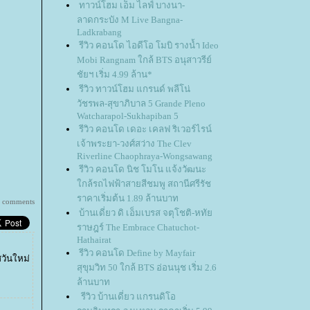
ทาวน์โฮม เอ็ม ไลฟ์ บางนา-
ลาดกระบัง M Live Bangna-
Ladkrabang
รีวิว คอนโด ไอดีโอ โมบิ รางน้ำ Ideo
Mobi Rangnam ใกล้ BTS อนุสาวรีย์
ชัยฯ เริ่ม 4.99 ล้าน*
รีวิว ทาวน์โฮม แกรนด์ พลีโน่
วัชรพล-สุขาภิบาล 5 Grande Pleno
Watcharapol-Sukhapiban 5
รีวิว คอนโด เดอะ เคลฟ ริเวอร์ไรน์
เจ้าพระยา-วงศ์สว่าง The Clev
Riverline Chaophraya-Wongsawang
รีวิว คอนโด นิช โมโน แจ้งวัฒนะ
กล้รถไฟฟ้าสายสีชมพู สถานีศรีรัช
ราคาเริ่มต้น 1.89 ล้านบาท
 comments
บ้านเดี่ยว ดิ เอ็มเบรส จตุโชติ-หทั
ราษฎร์ The Embrace Chatuchot-
Hathairat
รีวิว คอนโด Define by Mayfair
สวันใหม่
สุขุมวิท 50 ใกล้ BTS อ่อนนุช เริ่ม 2.6
ล้านบาท
รีวิว บ้านเดี่ยว แกรนดิโอ