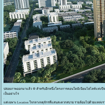
ปล่อยภาพออกมาแล้ว 💢 สำหรับอีกหนึ่งโครงการคอนโดมิเนียมไฮไลท์แห่งปี
เป็นอย่างไร
.
ต่เฉพาะ Location ใจกลางจตุจักรที่แสนสะดวกสบาย รายล้อมไปด้วยแหล่ง