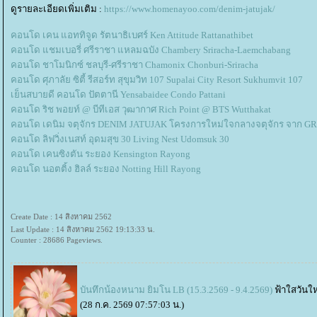
ดูรายละเอียดเพิ่มเติม :
https://www.homenayoo.com/denim-jatujak/
คอนโด เคน แอททิจูด รัตนาธิเบศร์ Ken Attitude Rattanathibet
คอนโด แชมเบอรี่ ศรีราชา แหลมฉบัง Chambery Sriracha-Laemchabang
คอนโด ชาโมนิกซ์ ชลบุรี-ศรีราชา Chamonix Chonburi-Sriracha
คอนโด ศุภาลัย ซิตี้ รีสอร์ท สุขุมวิท 107 Supalai City Resort Sukhumvit 107
เย็นสบายดี คอนโด ปัตตานี Yensabaidee Condo Pattani
คอนโด ริช พอยท์ @ บีทีเอส วุฒากาศ Rich Point @ BTS Wutthakat
คอนโด เดนิม จตุจักร DENIM JATUJAK โครงการใหม่ใจกลางจตุจักร จาก 
คอนโด ลิฟวิ่งเนสท์ อุดมสุข 30 Living Nest Udomsuk 30
คอนโด เคนซิงตัน ระยอง Kensington Rayong
คอนโด นอตติ้ง ฮิลล์ ระยอง Notting Hill Rayong
Create Date : 14 สิงหาคม 2562
Last Update : 14 สิงหาคม 2562 19:13:33 น.
Counter : 28686 Pageviews.
บันทึกน้องหนาม ยิมโน LB (15.3.2569 - 9.4.2569)
ฟ้าใสวันให
(28 ก.ค. 2569 07:57:03 น.)