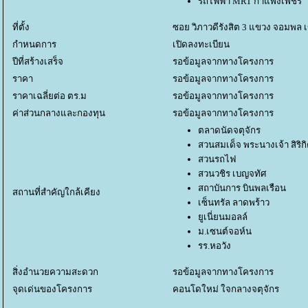
รถไฟฟ้า MRT กำแพงเพชร
ที่ตั้ง
ซอย วิภาวดีรังสิต 3 แขวง จอมพล 
กำหนดการ
เปิดลงทะเบียน
ปีที่สร้างเสร็จ
รอข้อมูลจากทางโครงการ
ราคา
รอข้อมูลจากทางโครงการ
ราคาเฉลี่ยต่อ ตร.ม
รอข้อมูลจากทางโครงการ
ค่าส่วนกลางและกองทุน
รอข้อมูลจากทางโครงการ
ตลาดนัดจตุจักร
สวนสมเด็จ พระนางเจ้า สิริกิต
สวนรถไฟ
สวนวชิร เบญจทัศ
สถาบันการ บินพลเรือน
สถานที่สำคัญใกล้เคียง
เซ็นทรัล ลาดพร้าว
ูเนี่ยนมอลล์
ม.เซนต์จอห์น
รร.หอวัง
สิ่งอำนวยความสะดวก
รอข้อมูลจากทางโครงการ
จุดเด่นของโครงการ
คอนโดใหม่ ใจกลางจตุจักร