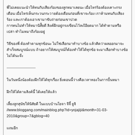
พี่ไม่เคยแนะนำให้ทนกับเสียงร้องของลูกหมาเลยนะ เมื่อไหร่ร้องต้องเคาะกรง
เตือน เมื่อไหร่เห็นกระวนกระวายต้องเตือนก่อนที่เขาจะร้อง เราห้ามทนกับเสียง
ร้อง และเราต้องเอาเขามาขับถ่ายก่อนเขาปวด
การทนไม่ทำให้หมานิสัียดี ลิงค์ฝึกอยู่กรงเขียนไว้ละเีอียดมาก ได้ทำตามหรือ
เปล่า ทำไมหมาถึงร้องอยู่
วิธีของพี่ ต้องทำตามทุกข้อนะ ไม่ใช่เลือกมาทำบางข้อ แล้วคิดว่าผลออกมาจะ
สำเร็จสมบูรณ์แบบ ถ้าอยากให้สมบูรณ์ก็ต้องทำให้ได้ทุกข้อ จะมาเลือกทำบางข้อ
ไม่ได้นะจ๊ะ
------------------------
นวันหนึ่งน้องต้องฝึกให้ได้ทุกเรื่อง ยิ่งตอนนี้ว่างคือเวลาทองในการปั้นหมา
ฝึกให้ได้ตามลิงค์นี้ ได้เคยให้แล้ว
เลี้ยงลูกสุนัขให้นิสัยดี ในแบบบ้านโยจา จีจี้ ยูจิ
//www.bloggang.com/mainblog.php?id=yojajiji&month=31-03-
2010&group=7&gblog=40
ถมอีก