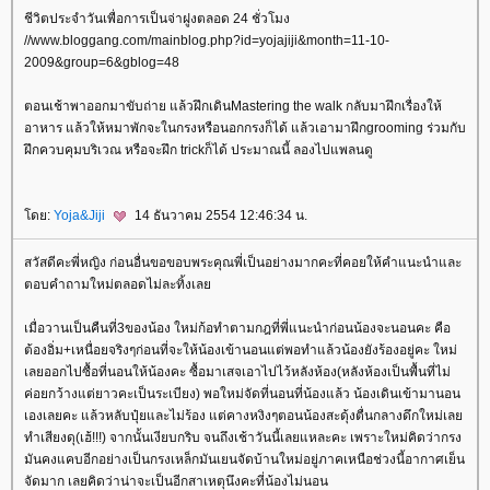
ชีวิตประจำวันเพื่อการเป็นจ่าฝูงตลอด 24 ชั่วโมง
//www.bloggang.com/mainblog.php?id=yojajiji&month=11-10-
2009&group=6&gblog=48
ตอนเช้าพาออกมาขับถ่าย แล้วฝึกเดินMastering the walk กลับมาฝึกเรื่องให้
อาหาร แล้วให้หมาพักจะในกรงหรือนอกกรงก็ได้ แล้วเอามาฝึกgrooming ร่วมกับ
ฝึกควบคุมบริเวณ หรือจะฝึก trickก็ได้ ประมาณนี้ ลองไปแพลนดู
ดย:
Yoja&Jiji
14 ธันวาคม 2554 12:46:34 น.
สวัสดีคะพี่หญิง ก่อนอื่นขอขอบพระคุณพี่เป็นอย่างมากคะที่คอยให้คำแนะนำและ
ตอบคำถามใหม่ตลอดไม่ละทิ้งเล
เมื่อวานเป็นคืนที่3ของน้อง ใหม่ก้อทำตามกฎที่พี่แนะนำก่อนน้องจะนอนคะ คือ
ต้องอิ่ม+เหนื่อยจริงๆก่อนที่จะให้น้องเข้านอนแต่พอทำแล้วน้องยังร้องอยู่คะ ใหม่
เลยออกไปซื้อที่นอนให้น้องคะ ซื้อมาเสจเอาไปไว้หลังห้อง(หลังห้องเป็นพื้นที่ไม่
ค่อยกว้างแต่ยาวคะเป็นระเบียง) พอใหม่จัดที่นอนที่น้องแล้ว น้องเดินเข้ามานอน
เองเลยคะ แล้วหลับปุ๋ยและไม่ร้อง แต่คางหงิงๆตอนน้องสะดุ้งตื่นกลางดึกใหม่เล
ทำเสียงดุ(เฮ้!!!) จากนั้นเงียบกริบ จนถึงเช้าวันนี้เลยแหละคะ เพราะใหม่คิดว่ากรง
มันคงแคบอีกอย่างเป็นกรงเหล็กมันเยนจัดบ้านใหม่อยู่ภาคเหนือช่วงนี้อากาศเย็น
จัดมาก เลยคิดว่าน่าจะเป็นอีกสาเหตุนึงคะที่น้องไม่นอน