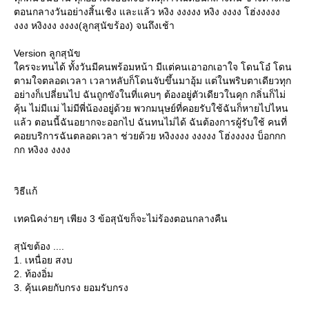
ตอนกลางวันอย่างสิ้นเชิง และแล้ว หงิง งงงงง หงิง งงงง โฮ่งงงงง
งงง หงิงงง งงงง(ลูกสุนัขร้อง) จนถึงเช้า
Version ลูกสุนัข
ครจะทนได้ ทั้งวันมีคนพร้อมหน้า มีแต่คนเอาอกเอาใจ โดนโอ๋ โดน
ตามใจตลอดเวลา เวลาหลับก็โดนจับขึ้นมาอุ้ม แต่ในพริบตาเดียวทุก
อย่างก็เปลี่ยนไป ฉันถูกขังในที่แคบๆ ต้องอยู่ตัวเดียวในคุก กลิ่นก็ไม่
คุ้น ไม่มีแม่ ไม่มีพี่น้องอยู่ด้วย พวกมนุษย์ที่คอยรับใช้ฉันก็หายไปไหน
ล้ว ตอนนี้ฉันอยากจะออกไป ฉันทนไม่ได้ ฉันต้องการผู้รับใช้ คนที่
คอยบริการฉันตลอดเวลา ช่วยด้วย หงิงงงง งงงงง โฮ่งงงงง บ็อกกก
กก หงิงง งงงง
วิธีแก้
เทคนิคง่ายๆ เพียง 3 ข้อสุนัขก็จะไม่ร้องตอนกลางคืน
สุนัขต้อง ....
1. เหนื่อย สงบ
2. ท้องอิ่ม
3. คุ้นเคยกับกรง ยอมรับกรง