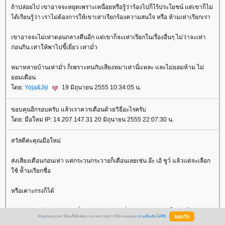
ถ้าปล่อยไป เขาอาจจะหยุดเพราะเหนื่อยหรือรู้ว่าร้องไปก็ไร้ประโยชน์ แต่เขาก็ไม่
ได้เรียนรู้ว่า เราไม่ต้องการให้เขาเห่าเรียกร้องความสนใจ หรือ ห้ามเห่าเรียกเรา
เขาอาจจะไม่เห่าตอนกลางคืนอีก แต่เขาก็จะเห่าเรียกในเรื่องอื่นๆ ไม่ว่าจะเห่า
ก่อนกิน เห่าให้พาไปขี้เยี่ยว เห่ามั่ว
หมาหลายบ้านเห่ามั่ว ก็เพราะทนกับเสียงหมาเห่านี่แหละ และไม่ยอมห้าม ไม่
อมเตือน
ดย:
Yoja&Jiji
19 มิถุนายน 2555 10:34:05 น.
ขอบคุนอีกรอบครับ แล้วเราควรเตือนด้วยวิธีอะไรครับ
ดย: มือใหม่ IP: 14.207.147.31 20 มิถุนายน 2555 22:07:30 น.
สวัสดีค่ะคุณมือใหม่
ส่งเสียงเตือนก่อนเห่า แค่กระวนกระวายก็เตือนเลยเช่น อ๊ะ เฮ้ ชูว์ แล้วแต่จะเลือก
ช้ ห้้ามเรียกชื่อ
หรือเคาะกรงก็ได้
จุดหลักคือ เตือนก่อนเห่า เมื่อเขาผลุดลุกผลุดนั่ง กระวนกระวาย ก็เตือนได้เล
BlogGang.com ใช้คุกกี้เพื่อพัฒนาประสบการณ์การใช้งานของคุณ
อ่านเพิ่มเติมได้ที่นี่
ก่อนเห่า