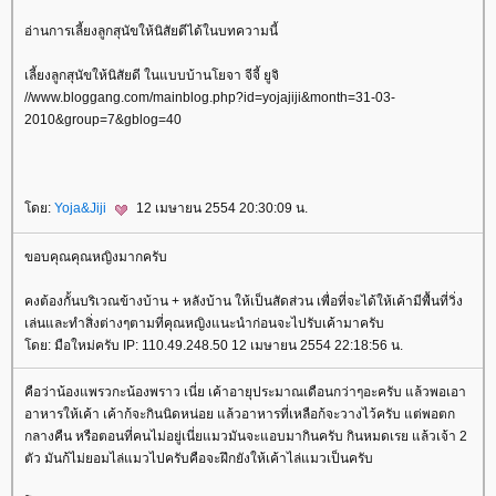
อ่านการเลี้ยงลูกสุนัขให้นิสัยดีได้ในบทความนี้
เลี้ยงลูกสุนัขให้นิสัยดี ในแบบบ้านโยจา จีจี้ ยูจิ
//www.bloggang.com/mainblog.php?id=yojajiji&month=31-03-
2010&group=7&gblog=40
ดย:
Yoja&Jiji
12 เมษายน 2554 20:30:09 น.
ขอบคุณคุณหญิงมากครับ
คงต้องกั้นบริเวณข้างบ้าน + หลังบ้าน ให้เป็นสัดส่วน เพื่อที่จะได้ให้เค้ามีพื้นที่วิ่ง
เล่นและทำสิ่งต่างๆตามที่คุณหญิงแนะนำก่อนจะไปรับเค้ามาครับ
ดย: มือใหม่ครับ IP: 110.49.248.50 12 เมษายน 2554 22:18:56 น.
คือว่าน้องแพรวกะน้องพราว เนี่ย เค้าอายุประมาณเดือนกว่าๆอะครับ แล้วพอเอา
อาหารให้เค้า เค้าก้จะกินนิดหน่อย แล้วอาหารที่เหลือก้จะวางไว้ครับ แต่พอตก
กลางคืน หรือตอนที่คนไม่อยู่เนี่ยแมวมันจะแอบมากินครับ กินหมดเรย แล้วเจ้า 2
ตัว มันก้ไม่ยอมไล่แมวไปครับคือจะฝึกยังให้เค้าไล่แมวเป็นครับ