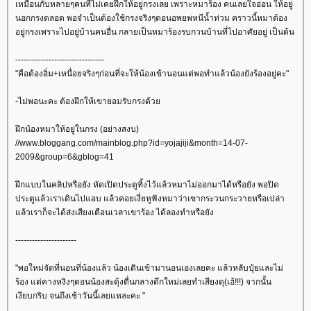
เหมือนกับหลายๆคนที่ไม่เคยฝึกให้อยู่กรงเลย เพราะหมาร้อง คนเลยใจอ่อน ให้อยู่
นอกกรงตลอด พอจำเป็นต้องใช้กรงจริงๆตอนอพยพหนีน้ำท่วม คราวนี้หมาต้อง
อยู่กรงเพราะไปอยู่บ้านคนอื่น กลายเป็นหมาร้องรบกวนบ้านที่ไปอาศัยอยู่ เป็นต้น
--------------------------------
"คือต้องอิ่ม+เหนื่อยจริงๆก่อนที่จะให้น้องเข้านอนแต่พอทำแล้วน้องยังร้องอยู่คะ"
-ไม่พอนะคะ ต้องฝึกให้เขายอมรับกรงด้ว
ฝึกน้องหมาให้อยู่ในกรง (อย่างสงบ)
//www.bloggang.com/mainblog.php?id=yojajiji&month=14-07-
2009&group=6&gblog=41
ฝึกแบบในคลิปหรือยัง หัดเปิดประตูทิ้งไว้แล้วหมาไม่ออกมาได้หรือยัง พอปิด
ประตูแล้วเราเดินไปแอบ แล้วคอยเงี่ยหูฟังหมาว่าเขากระวนกระวายหรือเปล่า
ล้วเราก็จะได้ส่งเสียงเตือนเวลาเขาร้อง ได้ลองทำหรือยัง
----------------------
"พอใหม่จัดที่นอนที่น้องแล้ว น้องเดินเข้ามานอนเองเลยคะ แล้วหลับปุ๋ยและไม่
ร้อง แต่คางหงิงๆตอนน้องสะดุ้งตื่นกลางดึกใหม่เลยทำเสียงดุ(เฮ้!!!) จากนั้น
เงียบกริบ จนถึงเช้าวันนี้เลยแหละคะ "