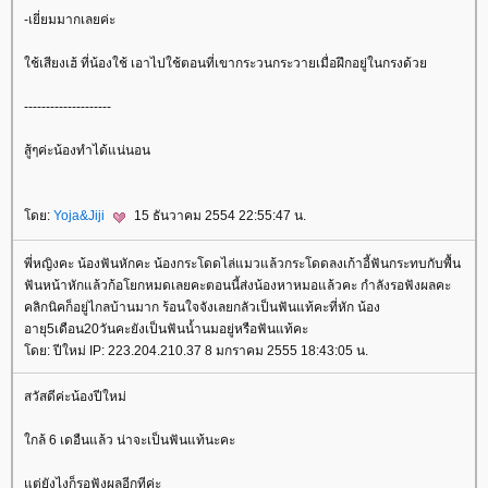
-เยี่ยมมากเลยค่ะ
ช้เสียงเฮ้ ที่น้องใช้ เอาไปใช้ตอนที่เขากระวนกระวายเมื่อฝึกอยู่ในกรงด้ว
--------------------
สู้ๆค่ะน้องทำได้แน่นอน
ดย:
Yoja&Jiji
15 ธันวาคม 2554 22:55:47 น.
พี่หญิงคะ น้องฟันหักคะ น้องกระโดดไล่แมวแล้วกระโดดลงเก้าอี้ฟันกระทบกับพื้น
ฟันหน้าหักแล้วก้อโยกหมดเลยคะตอนนี้ส่งน้องหาหมอแล้วคะ กำลังรอฟังผลคะ
คลิกนิคก็อยู่ไกลบ้านมาก ร้อนใจจังเลยกลัวเป็นฟันแท้คะที่หัก น้อง
อายุ5เดือน20วันคะยังเป็นฟันน้ำนมอยู่หรือฟันแท้คะ
ดย: ปีใหม่ IP: 223.204.210.37 8 มกราคม 2555 18:43:05 น.
สวัสดีค่ะน้องปีใหม่
กล้ 6 เดอืนแล้ว น่าจะเป็นฟันแท้นะคะ
ต่ยังไงก็รอฟังผลอีกทีค่ะ