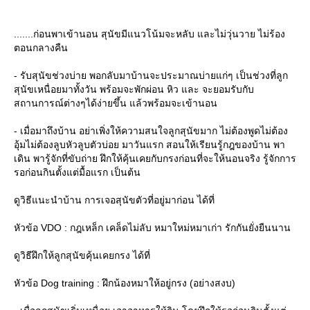
.......ก่อนพาเข้านอน สุนัขมีแนวโน้มจะหลับ และไม่วุ่นวาย ไม่ร้อง
ตอนกลางคืน
- รับสุนัขช่วงบ่าย พอกลับมาบ้านจะประมาณบ่ายแก่ๆ เป็นช่วงที่ลูก
สุนัขเหนื่อยมาทั้งวัน พร้อมจะพักผ่อน หิว และ จะยอมรับกับ
สถานการณ์ต่างๆได้ง่ายขึ้น แล้วพร้อมจะเข้านอน
- เมื่อมาถึงบ้าน อย่าเพิ่งให้ความสนใจลูกสุนัขมาก ไม่ต้องพูดไม่ต้อง
อุ้มไม่ต้องลูบหัวลูบตัวบ่อย มาวันแรก สอนให้เรียนรู้กฎของบ้าน พา
เดิน พารู้จักที่ขับถ่าย ฝึกให้คุ้นเคยกับกรงก่อนที่จะให้นอนจริง รู้จักการ
รอก่อนกินตั้งแต่มื้อแรก เป็นต้น
ดูวิธีแนะนำบ้าน การเจอสุนัขตัวที่อยู่มาก่อน ได้ที่
หัวข้อ VDO : กฎเหล็ก เคล็ดไม่ลับ หมาใหม่หมาเก่า รักกันยั่งยืนนาน
ดูวิธีฝึกให้ลูกสุนัขคุ้นเคยกรง ได้ที่
หัวข้อ Dog training : ฝึกน้องหมาให้อยู่กรง (อย่างสงบ)