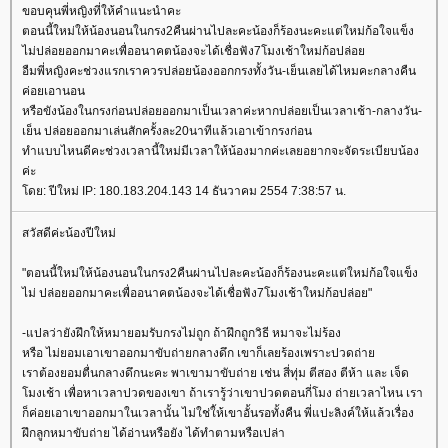
ขอบคุนพี่หญิงที่ให้คำแนะนำคะ
ตอนนี้ใหม่ให้น้องนอนในกรง2คืนผ่านไปละคะน้องก็ร้องนะคะแต่ใหม่ก้อใจแข็ง
ไม่ปล่อยออกมาคะเพื่ออนาคตน้องจะได้เชื่อฟัง7โมงเช้าใหม่ก้อปล่อ
อืมพี่หญิงคะช่วงแรกเราควรปล่อยน้องออกกรงทั้งวัน-เย็นเลยได้ไหมคะกลางคืน
ค่อยเอานอน
หรือขังน้องในกรงก่อนปล่อยออกมาเป็นเวลาค่ะหากปล่อยเป็นเวลาเช้า-กลางวัน-
เย็น ปล่อยออกมาเล่นสักครั้งละ20นาทีแล้วเอาเข้ากรงก่อน
ทำแบบไหนดีคะช่วงเวลานี้ใหม่มีเวลาให้น้องมากค่ะเลยอยากจะจัดระเบียบน้อง
ค่ะ
ดย: ปีใหม่ IP: 180.183.204.143 14 ธันวาคม 2554 7:38:57 น.
สวัสดีค่ะน้องปีใหม่
"ตอนนี้ใหม่ให้น้องนอนในกรง2คืนผ่านไปละคะน้องก็ร้องนะคะแต่ใหม่ก้อใจแข็ง
ไม่ ปล่อยออกมาคะเพื่ออนาคตน้องจะได้เชื่อฟัง7โมงเช้าใหม่ก้อปล่อย"
-แปลว่ายังฝึกให้หมายอมรับกรงไม่ถูก ถ้าฝึกถูกวิธี หมาจะไม่ร้อง
หรือ ไม่ยอมเอาเขาออกมาขับถ่ายกลางดึก เขาก็เลยร้องเพราะปวดถ่า
เราต้องยอมตื่นกลางดึกนะคะ พาเขามาขับถ่าย เช่น สี่ทุ่ม ตีสอง ตีห้า และ เจ็ด
มงเช้า เพื่อหาเวลาปวดของเขา ถ้าเรารู้ว่าเขาปวดตอนกี่โมง ถ่ายเวลาไหน เรา
ก็ค่อยเอาเขาออกมาในเวลานั้น ไม่ใช่ใ้ห้เขาอั้นรอทั้งคืน พี่แปะลิงค์ให้แล้วเรื่อง
ฝึกลูกหมาขับถ่าย ได้อ่านหรือยัง ได้ทำตามหรือเปล่า