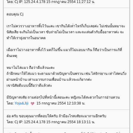
ดย: Cj IP: 125.24.4.178 15 กรกฎาคม 2554 11:27:12 น.
ตอบคุณ Cj
เราไม่ควรวางอาหารทิ้งไว้นะคะ เขากินได้เท่่าไหร่ก็เก็บเลยค่ะ ไม่เช่นนั้นหมาจะ
นิสัยเสีย จะกินไม่เป็นเวลา ขับถ่ายไม่เป็นเวลา และจะเล่นตัวกับมื้ออาหารค่ะ จะ
ทำให้เรายุ่งยากในอนาคต
เมื่อเราไม่วางอาหารทิ้งไว้ มดก็ไม่ขึ้น แมวก็ไม่แอบมากิน ก็ถือว่าเป็นการแก้ที่
ต้นเหตุ
หมาไม่ไล่แมว ถือว่าดีแล้วนะคะ
ถ้าฝึกหมาให้ไล่แมว จะตามมาด้วยปัญหาเป็นพรวน เช่น ไล่จักรยาน เห่าไล่คนวิ่ง
ผ่านหน้าบ้าน เห่าแมวรบกวนเพื่อนบ้าน แล้วจะแก้ยากค่ะ
เขานิสัยดีแบบนี้ถือว่าดีแล้วค่ะ
มีปัญหาสงสัย ถามต่อๆไปที่หน้านี้เลยนะคะ หญิงจะได้สะดวกในการอ่านทวน
ดย:
Yoja&Jiji
15 กรกฎาคม 2554 12:10:38 น.
อ่อ ครับ ขอบคุณมากที่ตอบให้ครับ ถ้ามีอะไรสงสัยจะมาถามอีกครับ
ดย: Cj IP: 125.24.4.178 15 กรกฎาคม 2554 18:13:11 น.