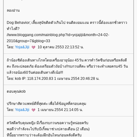
ลองอ่าน
Dog Behavior; เลี้ยงสุนัขติดตัวเกินไป จนติดงอมแงม คราวนี้ต้องแยกชั่วคราว
ทำไงดี?
//www.bloggang.com/mainblog.php?id=yojajiji&month=24-02-
2010&group=7&gblog=33
ดย:
Yoja&Jiji
10 ตุลาคม 2553 22:13:52 น.
ถ้าน้องชิต้องเดินทางไกลโดยเครื่องอายุน้อง 45วัน ควรทำวัคซีนก่อนหรือหลังดี
คะ ถึงจะปลอดภัย ต้องเตรียมตัวงัยบ้าง!!รบกวนทีคะ หรือว่าจะทำเลยครบ45 วัน
ล้วรอน้อง60วันค่อยเดินทางดีเน้อ!!!
ดย: kob IP: 118.174.200.83 1 เมษายน 2554 20:46:28 น.
ตอบคุณkob
ปรึกษาสัตวแพทย์ดีที่สุดค่ะ เพื่อได้ข้อมูลที่ครอบคลุม
ดย:
Yoja&Jiji
1 เมษายน 2554 21:14:05 น.
สวัสดีครับคุณหญิง มีเรื่องรบกวนขอความรู้หน่อยครับ
พอดีว่ากำลังจะไปรับบีเกิ้ลมาช่วงปลายเดือน (2 เดือน)
ทีนี้อยากทราบว่าจะต้องฝึกอันไหนก่อนหลังดีครับ