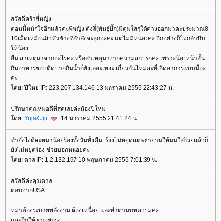
สวัสดีคร้าพี่หญิง
ตอนนี้หนักใจอีกแล้วคะพี่หญิง ติงลี่(พันธุ์ปั๊ก)มีตุ่มใสๆใต้คางออกมาคะประมาณ8-
10เม็ดเหมือนสิวหัวช้างที่กำลังจะสุกอ่ะคะ แต่ไม่มีหนองคะ อีกอย่างก็ไม่กล้าบีบ
ห้น้อง
อืม สาเหตุมาจากอะไรคะ หรือสาเหตุมาจากความสกปรกคะ เพราะน้องหน้าสั้น
กินอาหารชอบติดปากกินน้ำก็ยังเลอะเทอะ เกี่ยวกันไหมคะที่เกิดอาการแบบนี้อ่ะ
คะ
ดย: ปีใหม่ IP: 223.207.134.146 13 มกราคม 2555 22:43:27 น.
ปรึกษาคุณหมอดีที่สุดเลยค่ะน้องปีใหม่
ดย:
Yoja&Jiji
14 มกราคม 2555 21:41:24 น.
ทำยังไงดีคะหมาน้อยร้องทั้งวันทั้งคืน. ร้องไม่หยุดเเต่พยายามให้นมใส่ถ้วยเเล้วก็
ังไม่หยุดร้อง ช่วยบอกหน่อยค่ะ
ดย: ตาล IP: 1.2.132.197 10 พฤษภาคม 2555 7:01:39 น.
สวัสดีค่ะคุณตาล
ตอบจากUSA
หมาต้องระบายพลังงาน ต้องเหนื่อย และทำตามบทความค่ะ
ละฝึกให้เขาอยู่กรง