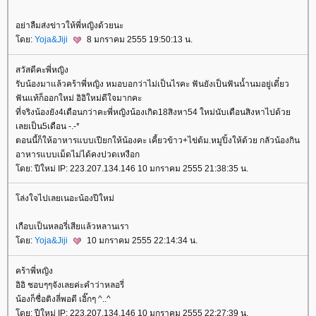
อย่าลืมส่งข่าวให้พี่หญิงด้วยนะ
ดย:
Yoja&Jiji
8 มกราคม 2555 19:50:13 น.
สวัสดีคะพี่หญิง
รับน้องมาแล้วคร้าพี่หญิง หมอบอกว่าไม่เป็นไรคะ ฟันยังเป็นฟันน้ำนมอยู่เดี๋ยว
ฟันแท้ก็ออกใหม่ อิอิใหม่ดีใจมากคะ
ที่จริงน้องยัง4เดือนกว่าคะพี่หญิงน้องเกิด18สิงหา54 ใหม่นับเดือนสิงหาไปด้ว
เลยเป็น5เดือน -.-*
ตอนนี้ก็ให้อาหารแบบเปียกให้น้องคะ เคี้ยวข้าว+ไข่ต้ม.หมูปิ้งให้ด้วย กลัวน้องกิน
อาหารแบบเม็ดไม่ได้คงปวดเหงือก
ดย: ปีใหม่ IP: 223.207.134.146 10 มกราคม 2555 21:38:35 น.
ล่งใจไปเลยเนอะน้องปีใหม่
เกือบเป็นหลอรี่เสียแล้วหลานเรา
ดย:
Yoja&Jiji
10 มกราคม 2555 22:14:34 น.
คร้าพี่หญิง
อิอิ ชอบๆๆจังเลยค่ะคำว่าหลอรี่
น้องก็ชื่อติงลี่พอดี เอิ๊กๆ ^..^
ดย: ปีใหม่ IP: 223.207.134.146 10 มกราคม 2555 22:27:39 น.