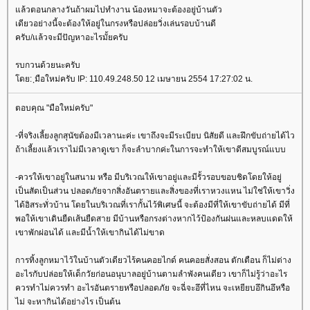
ล้วตอนกลางวันถ้าผมไปทำงาน น้องหมาจะต้องอยู่บ้านตัว
เดียวอย่างนี้จะต้องให้อยู่ในกรงหรือปล่อยวิ่งเล่นรอบบ้านดี
ครับ/แล้วจะมีปัญหาอะไรมั้ยครับ
รบกวนด้วยนะครับ
ดย: ฺมือใหม่ครับ IP: 110.49.248.50 12 เมษายน 2554 17:27:02 น.
ตอบคุณ "มือใหม่ครับ"
-ที่จริงเลี้ยงลูกสุนัขต้องมีเวลานะค่ะ เขาถึงจะมีระเบียบ นิสัยดี และฝึกขับถ่ายได้ไว
ถ้าเลี้ยงแล้วเราไม่มีเวลาดูเขา ก็จะลำบากค่ะในการจะทำให้เขาดีสมบูรณ์แบบ
-ควรให้เขาอยู่ในสนาม หรือ มีบริเวณให้เขาอยู่และมีรั้วรอบขอบชิดโดยให้อยู่
เป็นสัดเป็นส่วน ปลอดภัยจากสิ่งอันตรายและสิ่งของที่เราหวงแหน ไม่ใช่ให้เขาวิ่ง
ได้อิสระทั่วบ้าน โดยในบริเวณที่เรากั้นไว้พิเศษนี้ จะต้องมีที่ให้เขาขับถ่ายได้ มีที่
พอให้เขาเดินยืดเส้นยืดสาย มีบ้านหรือกรงต่างหากไว้ป้องกันฝนและหลบแดดให้
เขาพักผ่อนได้ และมีน้ำให้เขากินได้ไม่ขาด
การทิ้งลูกหมาไว้ในบ้านตัวเดียวไร้คนคอยไกด์ คนคอยสั่งสอน ตักเตือน ก็ไม่ต่าง
อะไรกับปล่อยให้เด็กวัยก่อนอนุบาลอยู่บ้านตามลำพังคนเดียว เขาก็ไม่รู้ว่าอะไร
ควรทำไม่ควรทำ อะไรอันตรายหรือปลอดภัย จะฉี่จะอึที่ไหน จะเหยียบอึกินอึหรือ
ไม่ จะหากินได้อย่างไร เป็นต้น