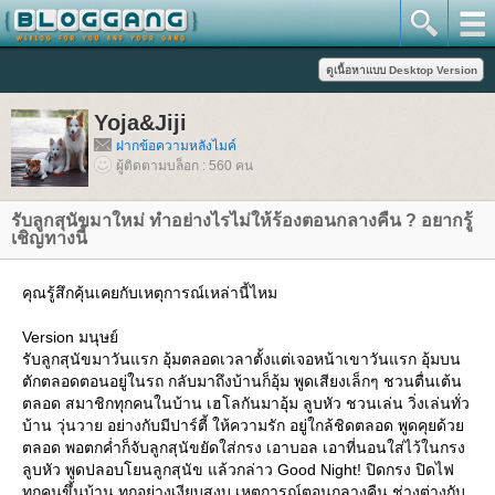
Yoja&Jiji
ฝากข้อความหลังไมค์
ผู้ติดตามบล็อก : 560 คน
รับลูกสุนัขมาใหม่ ทำอย่างไรไม่ให้ร้องตอนกลางคืน ? อยากรู้
เชิญทางนี้
คุณรู้สึกคุ้นเคยกับเหตุการณ์เหล่านี้ไหม
Version มนุษย์
รับลูกสุนัขมาวันแรก อุ้มตลอดเวลาตั้งแต่เจอหน้าเขาวันแรก อุ้มบน
ตักตลอดตอนอยู่ในรถ กลับมาถึงบ้านก็อุ้ม พูดเสียงเล็กๆ ชวนตื่นเต้น
ตลอด สมาชิกทุกคนในบ้าน เฮโลกันมาอุ้ม ลูบหัว ชวนเล่น วิ่งเล่นทั่ว
บ้าน วุ่นวาย อย่างกับมีปาร์ตี้ ให้ความรัก อยู่ใกล้ชิดตลอด พูดคุยด้ว
ตลอด พอตกค่ำก็จับลูกสุนัขยัดใส่กรง เอาบอล เอาที่นอนใส่ไว้ในกรง
ลูบหัว พูดปลอบโยนลูกสุนัข แล้วกล่าว Good Night! ปิดกรง ปิดไฟ
ทุกคนขึ้นบ้าน ทุกอย่างเงียบสงบ เหตุการณ์ตอนกลางคืน ช่างต่างกับ