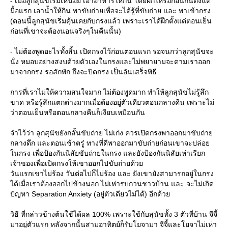
- เมื่อลูกสุนัขเริ่มเหนื่อย เอาอาหารให้กิน โดยฝึกให้รอก่อนกินตั้งแต่
มื้อแรก เอาน้ำให้กิน พาขับถ่ายเพื่อจะได้รู้ที่ขับถ่าย และ พาเข้ากรง
(ตอนนี้ลูกสุนัขเริ่มคุ้นเคยกับกรงแล้ว เพราะเราได้ฝึกตั้งแต่ตอนเย็น
ก่อนที่เขาจะต้องนอนจริงๆในคืนนั้น)
- ไม่ต้องพูดอะไรทั้งสิ้น เปิดกรงไว้ก่อนตอนแรก รอจนกว่าลูกสุนัขจะ
นั่ง หมอบอย่างสงบด้วยตัวเองในกรงและไม่พยายามจะตามเราออก
มาจากกรง รอสักพัก ถึงจะปิดกรง เป็นอันเสร็จพิธี
การที่เราไม่ให้ความสนใจมาก ไม่ต้องพูดมาก ทำให้ลูกสุนัขไม่รู้สึก
ขาด หรือรู้สึกแตกต่างมากเมื่อต้องอยู่ตัวเดียวตอนกลางคืน เพราะไม่
ว่าตอนเย็นหรือตอนกลางคืนก็เงียบเหมือนกัน
จำไว้ว่า ลูกสุนัขยังกลั้นขับถ่าย ไม่เก่ง ควรเปิดกรงพาออกมาขับถ่า
กลางดึก และตอนเช้าตรู่ ทางที่ดีพาออกมาขับถ่ายก่อนเขาจะปล่อ
นกรง เพื่อป้องกันนิสัยขับถ่ายในกรง และยังป้องกันนิสัยเห่าเรียก
เจ้าของเพื่อเปิดกรงให้เขาออกไปขับถ่ายด้ว
วันแรกเขาไม่ร้อง วันต่อไปก็ไม่ร้อง และ ยังเขายังสามารถอยู่ในกรง
ได้เมื่อเราต้องออกไปข้างนอก ไม่เห่ารบกวนชาวบ้าน และ จะไม่เกิด
ปัญหา Separation Anxiety (อยู่ตัวเดียวไม่ได้) อีกด้ว
วิธี ที่กล่าวข้างต้นใช้ได้ผล 100% เพราะใช้กับสุนัขทั้ง 3 ตัวที่บ้าน จีจี้
มาอยู่ตัวแรก หลังจากนั้นสามอาทิตย์ก็รับโยจามา จีจี้และโยจาไม่เห่า