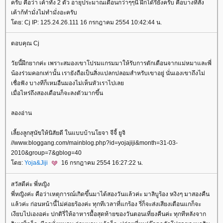
ครับ คือว่า เค้าทั้ง 2 ตัว อายุประมาณเดือนกว่าๆๆนี่ ฝึกได้รึยังครับ คือบางทีสั่ง
เค้าก้ทำมั่งไม่ทำมั่งอะครับ
ดย: Cj IP: 125.24.26.111 16 กรกฎาคม 2554 10:42:44 น.
ตอบคุณ Cj
วัยนี้ฝึกยากค่ะ เพราะสมองเขาโปรมแกรมมาให้รับการตักเตือนจากแม่หมาและพี่
น้องร่วมคอกเท่านั้น เรายังถือเป็นสิ่งแปลกปลอมสำหรับเขาอยู่ นั่นเองเขาถึงไม่
เชื่อฟัง บางทีก็เหมอืนมองไม่เห็นหัวเราไปเล
เมื่อไหร่ถึงสองเดือนก็จะลงตัวมากขึ้น
ลองอ่าน
เลี้ยงลูกสุนัขให้นิสัยดี ในแบบบ้านโยจา จีจี้ ยูจิ
//www.bloggang.com/mainblog.php?id=yojajiji&month=31-03-
2010&group=7&gblog=40
ดย:
Yoja&Jiji
16 กรกฎาคม 2554 16:27:22 น.
สวัสดีค่ะ พี่หญิง
พี่หญิงค่ะ คือว่าเหตุการณ์เกิดขึ้นมาได้สองวันแล้วค่ะ มาลิบูร้อง หงิงๆ มาสองคืน
ล้วค่ะ ก่อนหน้านี้ไม่ค่อยร้องค่ะ ทุกทีเวลาที่แกร้อง รี่ก็จะส่งเสียงเตือนแกก็จะ
เงียบไปเองอค่ะ ปกติรี่ให้อาหารมื้อสุดท้ายของวันตอนเที่ยงคืนค่ะ ทุกทีหลังจาก