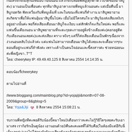
กินเสร็จก็จะมีลุกนั่งหมอบ ก่อนนอน แล้วก็จะปล่อยพี่หมู(ตุ๊กตาตัวโปรดของมาลิบู
ค่ะ) มานอนเป็นเพื่อนค่ะ ทุกทีมาลิบูเอาคางเกยพี่หมูแล้วนอนค่ะ แต่เมื่อคืนนี้ มา
ลิบูกอดรัด ฟัดเหวี่ยงกับพี่หมูเต็มที่ และในขณะที่แฟนรี่ทำงาน มาลิบูพยายาม
สะกิดขาเพื่อให้แฟนอุ้มมาลิบูขึ้นไปค่ะ เมื่อไม่มีใครสนใจ มาลิบูร้องส่งเสียงหงิงๆ
อยู่อย่างนั้นค่ะ พอรี่ส่งเสียงเตือนมาลิบูก็จะเงียบ แต่สักพักก็จะเริ่มใหม่ค่ะ พอรี่และ
ฟนขึ้นเตียงนอน มาลิบูพยายามที่จะตะกุยตะกายอยู่ฝั่งข้างเตียงค่ะ(คอกอยู่ติด
กับเตียงนอนเลยค่ะ)และส่งเสียง คราง หงิงๆ แต่รี่ก็ส่งเสียงเตือนเป็นพักๆเนื่องจาก
ง่วงนอนหลับไปแล้วค่ะ แต่แฟนไม่สามารถเตือนมาลิบูได้เลยและจะดื้อมากๆกะ
ตอนที่อยู่กะแฟนรี่ลำพังค่ะ เพราะเค้าเป็นคนใจอ่อนและขี้สงสารค่ะ ช่วยหน่อยนะ
ค่ะพี่หญิงขา..T^T
ดย: cheerykey IP: 49.49.40.125 8 สิงหาคม 2554 14:14:35 น.
ตอบน้องรี่cheerykey
ตามไปอ่านที่
//www.bloggang.com/mainblog.php?id=yojajiji&month=07-08-
2009&group=8&gblog=5
ดย:
Yoja&Jiji
8 สิงหาคม 2554 15:08:21 น.
รบกวนพี่หญิงทีคะพอดีรับน้องปั๊คมาใหม่3เดือนกว่าละคะไม่รู้วิธีใดๆเลยคะรับเอา
มาเสจ เราก้อรักเอ็นดูน้อง เอานอนด้วย3คืนละคะผลที่ได้รับคือ(ในห้องมีแต่อึกับฉี่
เต็มเลยค่ะ)เอาไปใส่กรงก้อร้องงเสียงดังเราก้อสงสารเลยต้องเอามานอนด้วยถึงจะ