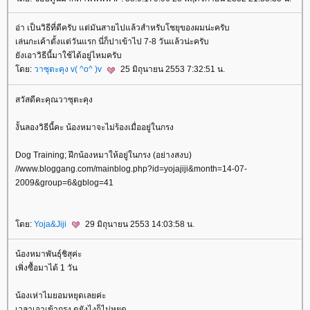
อ่า เป็นวิธีที่ดีครับ แต่มันสายไปแล้วสำหรับโชยุของผมน่ะครับ
เล่นกะเค้าตั้งแต่วันแรก นี่ก็ปาเข้าไป 7-8 วันแล้วน่ะครับ
ังเอาวิธีนี้มาใช้ได้อยู่ไหมครับ
ดย:
วาซุตะคุง v( ^o^ )v
25 มิถุนายน 2553 7:32:51 น.
สวัสดีคะคุณวาซุตะคุง
งั้นลองวิธีนี้คะ น้องหมาจะไม่ร้องเมื่ออยู่ในกรง
Dog Training; ฝึกน้องหมาให้อยู่ในกรง (อย่างสงบ)
//www.bloggang.com/mainblog.php?id=yojajiji&month=14-07-
2009&group=6&gblog=41
ดย:
Yoja&Jiji
29 มิถุนายน 2553 14:03:58 น.
น้องหมาพันธุ์ชิสุค่ะ
เพิ่งซื้อมาได้ 1 วัน
น้องเห่าไมยอมหยุดเลยค่ะ
เวลาเอาเข้ากรง ดุยังไงก็ไม่หยุด