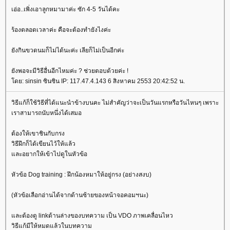
เอ่อ..เพิ่งเอาลูกหมามาค่ะ ซัก 4-5 วันได้คะ
ร้องตลอดเวลาค่ะ คือจะต้องทำยังไงค่ะ
ังกินขวดนมก็ไม่ได้นะค่ะ เลียก็ไม่เป็นอีกค่ะ
ังพอจะมีวิธีอื่นอีกไหมค่ะ ? ช่วยตอบด้วยค่ะ !
ดย: sinsin ซินซิน IP: 117.47.4.143 6 สิงหาคม 2553 20:42:52 น.
วิธีแก้ก็ใช้วิธีที่ได้แนะนำข้างบนคะ ไม่สำคัญว่าจะเป็นวันแรกหรือวันไหนๆ เพราะ
เราสามารถนับหนึ่งได้เสมอ
ต้องให้เขาชินกับกรง
วิธีฝึกก็ได้เขียนไว้ให้แล้ว
ละอยากให้เข้าไปดูในหัวข้อ
หัวข้อ Dog training : ฝึกน้องหมาให้อยู่กรง (อย่างสงบ)
(หัวข้อเลือกอ่านได้จากด้านซ้ายของหน้าจอคอมฯนะ)
ละต้องดู linkด้านล่างของบทความ เป็น VDO ภาพเคลื่อนไหว
วิธีแก้มีให้หมดแล้วในบทความ