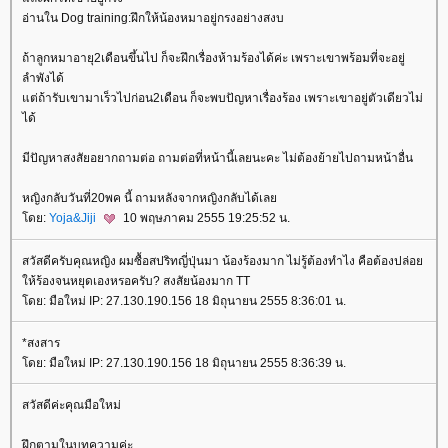
อ่านใน Dog training:ฝึกให้น้องหมาอยู่กรงอย่างสงบ
ถ้าลูกหมาอายุ2เดือนขึ้นไป ก็จะฝึกเรื่องห้ามร้องได้ค่ะ เพราะเขาพร้อมที่จะอยู่
ลำพังได้
ต่ถ้ารับเขามาเร็วไปก่อน2เดือน ก็จะพบปัญหาเรื่องร้อง เพราะเขาอยู่ตัวเดียวไม่
ได้
มีปัญหาสงสัยอยากถามต่อ ถามต่อที่หน้านี้เลยนะคะ ไม่ต้องย้ายไปถามหน้าอื่น
หญิงกลับวันที่20พค นี้ ถามหลังจากหญิงกลับได้เล
ดย:
Yoja&Jiji
10 พฤษภาคม 2555 19:25:52 น.
สวัสดีครับคุณหญิง ผมซื้อสปริทญี่ปุ่นมา น้องร้องมาก ไม่รู้ต้องทำไง คือต้องปล่อ
ห้ร้องจนหยุดเองหรอครับ? สงสัยน้องมาก TT
ดย: มือใหม่ IP: 27.130.190.156 18 มิถุนายน 2555 8:36:01 น.
*สงสาร
ดย: มือใหม่ IP: 27.130.190.156 18 มิถุนายน 2555 8:36:39 น.
สวัสดีค่ะคุณมือใหม่
ฝึกตามในบทความค่ะ