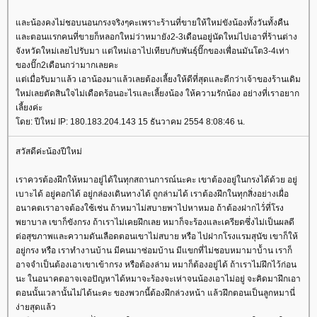
ละน้องคงไม่ชอบนอนกรงจริงๆคะเพราะร้านที่ขายให้ใหม่ขังน้องทั้งวันทั้งคืน
ละตอนแรกคนที่ขายก็หลอกใหม่ว่าหมายัง2-3เดือนอยู่นัดใหม่ไปเอาที่ร้านต่าง
จังหวัดใหม่เลยไปรับมา แต่ใหม่เอาไปเทียบกับพันธุ์ปั๊กของเพื่อนมันโต3-4เท่า
ของปั๊ก2เดือนกว่ามากเลยคะ
ต่เมื่อรับมาแล้ว เอาน้องมาแล้วเลยต้องเลี้ยงให้ดีที่สุดและดีกว่าเจ้าของร้านเดิม
หม่เลยตัดสินใจไม่เดือดร้อนอะไรและเลี้ยงน้อง ให้ความรักน้อง อย่างที่เราอยาก
เลี้ยงค่ะ
ดย: ปีใหม่ IP: 180.183.204.143 15 ธันวาคม 2554 8:08:46 น.
สวัสดีค่ะน้องปีใหม่
เราควรต้องฝึกให้หมาอยู่ได้ในทุกสถานการณ์นะคะ เขาต้องอยู่ในกรงได้ด้วย อยู่
เบาะได้ อยู่คอกได้ อยู่กล่องเดินทางได้ ถูกล่ามได้ เราต้องฝึกในทุกสิ่งอย่างเผื่อ
อนาคตเราอาจต้องใช้เช่น ถ้าหมาไม่สบายพาไปหาหมอ ถ้าต้องฝากไว้่ที่โรง
พยาบาล เขาก็ขังกรง ถ้าเราไม่เคยฝึกเลย หมาก็จะร้องและเครียดซึ่งไม่เป็นผลดี
ต่อสุขภาพและความดันเลือดตอนเขาไม่สบาย หรือ ไปฝากโรงแรมสุนัข เขาก็ให้
อยู่กรง หรือ เราทำงานบ้าน มีคนมาซ่อมบ้าน มีแขกที่ไม่ชอบหมามาบ้้าน เราก็
อาจจำเป็นต้องเอาเขาเข้ากรง หรือต้องล่าม หมาก็ต้องอยู่ได้ ถ้าเราไม่ฝึกไว้ก่อน
นะ ในอนาคตอาจเจอปัญหาได้หมาจะร้องจะเห่าจนน้องเอาไม่อยู่ จะคิดมาฝึกเอา
ตอนนั้นเวลานั้นไม่ได้นะคะ ของพวกนี้ต้องฝึกล่วงหน้า แล้วฝึกตอนเป็นลูกหมานี่
ง่ายสุดแล้ว