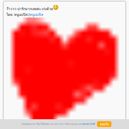
ว๊าววว น่ารักมากเลยค่ะ เก่งด้ว
ดย: หนูเมเปิล (
หนูเมเปิล
BlogGang.com ใช้คุกกี้เพื่อพัฒนาประสบการณ์การใช้งานของคุณ
อ่านเพิ่มเติมได้ที่นี่