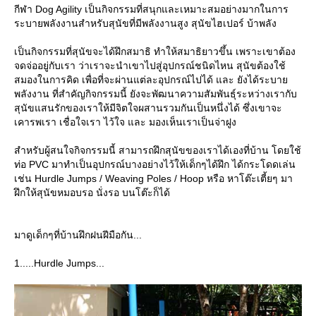
กีฬา Dog Agility เป็นกิจกรรมที่สนุกและเหมาะสมอย่างมากในการ
ระบายพลังงานสำหรับสุนัขที่มีพลังงานสูง สุนัขไฮเปอร์ บ้าพลัง
เป็นกิจกรรมที่สุนัขจะได้ฝึกสมาธิ ทำให้สมาธิยาวขึ้น เพราะเขาต้อง
จดจ่ออยู่กับเรา ว่าเราจะนำเขาไปสู่อุปกรณ์ชนิดไหน สุนัขต้องใช้
สมองในการคิด เพื่อที่จะผ่านแต่ละอุปกรณ์ไปได้ และ ยังได้ระบา
พลังงาน ที่สำคัญกิจกรรมนี้ ยังจะพัฒนาความสัมพันธุ์ระหว่างเรากับ
สุนัขแสนรักของเราให้มีจิตใจผสานรวมกันเป็นหนึ่งได้ ซึ่งเขาจะ
เคารพเรา เชื่อใจเรา ไว้ใจ และ มองเห็นเราเป็นจ่าฝูง
สำหรับผู้สนใจกิจกรรมนี้ สามารถฝึกสุนัขของเราได้เองที่บ้าน โดยใช้
ท่อ PVC มาทำเป็นอุปกรณ์บางอย่างไว้ให้เด็กๆได้ฝึก ได้กระโดดเล่น
เช่น Hurdle Jumps / Weaving Poles / Hoop หรือ หาโต๊ะเตี้ยๆ มา
ฝึกให้สุนัขหมอบรอ นั่งรอ บนโต๊ะก็ได้
มาดูเด็กๆที่บ้านฝึกฝนฝีมือกัน...
1.....Hurdle Jumps...