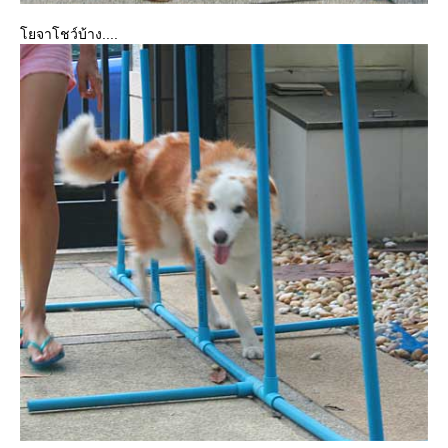
จาโชว์บ้าง....