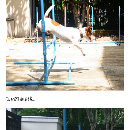
จาก็ไม่แพ้จีจี้...