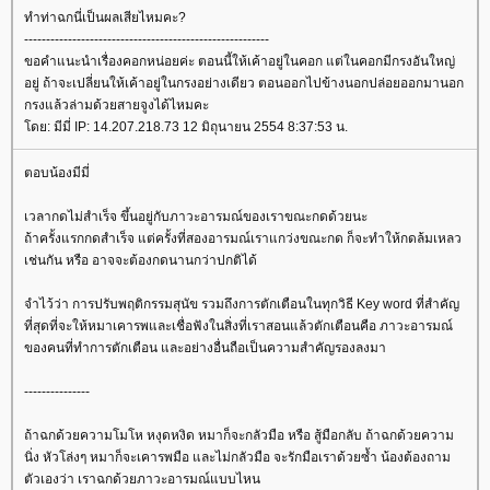
ทำท่าฉกนี่เป็นผลเสียไหมคะ?
--------------------------------------------------------
ขอคำแนะนำเรื่องคอกหน่อยค่ะ ตอนนี้ให้เค้าอยู่ในคอก แต่ในคอกมีกรงอันใหญ่
อยู่ ถ้าจะเปลี่ยนให้เค้าอยู่ในกรงอย่างเดียว ตอนออกไปข้างนอกปล่อยออกมานอก
กรงแล้วล่ามด้วยสายจูงได้ไหมคะ
ดย: มีมี่ IP: 14.207.218.73 12 มิถุนายน 2554 8:37:53 น.
ตอบน้องมีมี่
เวลากดไม่สำเร็จ ขึ้นอยู่กับภาวะอารมณ์ของเราขณะกดด้วยนะ
ถ้าครั้งแรกกดสำเร็จ แต่ครั้งที่สองอารมณ์เราแกว่งขณะกด ก็จะทำให้กดล้มเหลว
เช่นกัน หรือ อาจจะต้องกดนานกว่าปกติได้
จำไว้ว่า การปรับพฤติกรรมสุนัข รวมถึงการตักเตือนในทุกวิธี Key word ที่สำคัญ
ที่สุดที่จะให้หมาเคารพและเชื่อฟังในสิ่งที่เราสอนแล้วตักเตือนคือ ภาวะอารมณ์
ของคนที่ทำการตักเตือน และอย่างอื่นถือเป็นความสำคัญรองลงมา
---------------
ถ้าฉกด้วยความโมโห หงุดหงิด หมาก็จะกลัวมือ หรือ สู้มือกลับ ถ้าฉกด้วยความ
นิ่ง หัวโล่งๆ หมาก็จะเคารพมือ และไม่กลัวมือ จะรักมือเราด้วยซ้ำ น้องต้องถาม
ตัวเองว่า เราฉกด้วยภาวะอารมณ์แบบไหน