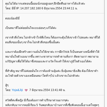
คุมไม่ได้มากแต่ตอนนี้ยอมนั่งรออยู่เฉยๆ ฝึกยึดคืนอาหารได้แล้วค่ะ
ดย: มีมี่ IP: 14.207.182.160 6 มิถุนายน 2554 23:44:11 น.
ตอบน้องมีมี่
เป็นหมาที่ไม่ค่่อยมั่นใจแบบอ่อนๆ แก้ได้ค่ะ
เขากลัวสิ่งไหน ไม่กล้าเข้าใกล้สิ่งไหน ก็ต้องกระตุ้นให้เขาเข้าไปดมค่ะ หมาที่ได้
ดมสิ่งของนั้นๆ เขาก็จะไม่กลัวสิ่งของชิ้นนั้นค่ะ
ละเราต้องฝึกสร้างความมั่นใจให้เขาค่ะ การฝึกTrick ก็เป็นหนทางหนึ่งที่ทำให้
หมามั่นใจตัวเองมากขึ้น เพราะเขาสามารถทำตามสั่งเรา คิดตามเรา พยายาม
ก้ปัญหาเพื่อให้ได้มาซึ่งขนมและรางวัล ก็จะทำให้เขาภูมิใจตัวเองได้ค่ะ
ที่สำคัญ หมาที่ไม่ค่อยมั่นใจ เราต้องห้ามอุ้มค่ะ ยิ่งอุ้มหมายิ่งเสีย ต้องให้เขาทำ
อะไรด้วยตัวเขาเองเหมือนหมาโตทั่วๆไป แล้วเขาจะไม่กลัวค่ะ
สู้ๆ
ดย:
Yoja&Jiji
7 มิถุนายน 2554 13:41:48 น.
สวัสดีค่ะพี่หญิง มีเรื่องต้องการคำปรึกษาด่วนมากๆค่ะ
หลังกลับมาจากหอมีเรียน 5 วันพอกลับมาบ้านจากที่เชื่อฟังตอนนี้เอาแต่ใจสุดๆ