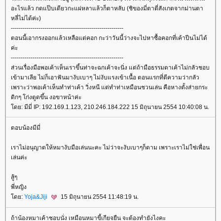
อะไรแล้ว กดแป๊บเดียวกะแผ่หลาแล้วก็ตาหลับ (ชิของมี่ตาตี่สังเกตจากม่านตา
หลี่ไม่ได้ค่ะ)
---------------------------------------------------------
ตอนนี้เอากรงออกแล้วเหลือแต่คอก กะว่าวันนี้ว่างจะไปหาซื้อคอกที่เค้าปีนไม่ได้
ค่ะ
---------------------------------------------------------
ส่วนเรื่องมือพอเค้าเห็นเราขึ้นท่าจะฉกเค้าจะนิ่ง แต่ถ้ามือธรรมดาเค้าไม่กลัวชอบ
เข้ามาเลีย ไม่ก็เอาฟันมางับเบาๆ ไม่งับแรงเข้าเนื้อ ตอนแรกที่ตีความว่ากลัว
เพราะว่าพอเค้าเห็นทำท่าเค้า วิ่งหนี แต่ทำท่าเหมือนชวนเล่น คือหางตั้งส่ายกระ
ดิกๆ โก่งตูดขึ้น งอขาหน้าค่ะ
ดย: มีมี่ IP: 192.169.1.123, 210.246.184.222 15 มิถุนายน 2554 10:40:08 น.
ตอบน้องมีมี่
เราไม่อนุญาตให้หมางับมือเล่นนะคะ ไม่ว่าจะงับเบาๆก็ตาม เพราะเราไม่ใช่เพื่อน
เล่นค่ะ
สู้ๆ
พี่หญิง
ดย:
Yoja&Jiji
15 มิถุนายน 2554 11:48:19 น.
ถ้าน้องหมาเค้าชอบนั่ง เหมือนหมาขี้เกียจยืน จะต้องทำยังไงคะ