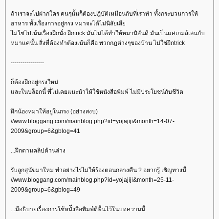
ถ้าเราจะไปฝากใคร คนๆนั้นก็ต้องปฎิบัติเหมือนกับที่เราทำ ทั้งกระบวนการให้
อาหาร ทั้งเรื่องการอยู่กรง หมาจะได้ไม่นิสัยเสี
ไม่ใช่ไปเน้นเรื่องฝึกนั่ง ฝึกtrick มันไม่ได้ทำให้หมานิสันดี มันเป็นแค่เกมส์เล่นกับ
หมาแค่นั้น สิ่งที่ต้องทำต้องเน้นก็คือ พวกกฎต่างๆของบ้าน ไม่ใช่ฝึกtrick
-----------------
ก็ต้องฝึกอยู่กรงใหม่
ละในบล็อกนี้ พี่ไม่เคยแนะนำให้ใช้หนังสือพิมพ์ ไม่มีประโยชน์กับชีวิต
ฝึกน้องหมาให้อยู่ในกรง (อย่างสงบ)
//www.bloggang.com/mainblog.php?id=yojajiji&month=14-07-
2009&group=6&gblog=41
...ฝึกตามคลิปด้านล่าง
รับลูกสุนัขมาใหม่ ทำอย่างไรไม่ให้ร้องตอนกลางคืน ? อยากรู้ เชิญทางนี้
//www.bloggang.com/mainblog.php?id=yojajiji&month=25-11-
2009&group=6&gblog=49
...มีอธิบายเรื่องการใช้หนัีงสือพิมพ์ตีพื้นไว้ในบทความนี้