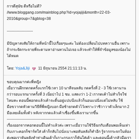
การตีสุนัข ดีหรือไม่ดี?
//www.bloggang.com/mainblog.php?id=yojajiji&month=22-03-
2010&group=7&gblog=38
---------------------
มีปัญหาสงสัยให้ถามที่หน้านี้ไปเรื่อยๆนะค่ะ ไม่ต้องเปลี่ยนไปบทความอื่น เพราะ
ถ้ากระจัดกระจายพี่จะตามหาอ่านทวนไม่เจอ แล้วจะทำให้พี่จำข้อมูลของน้องไม่
ได้หมด
ดย:
Yoja&Jiji
11 มิถุนายน 2554 21:11:13 น.
ขอบคุณมากค่ะพี่หญิง
เมื่อวานฝึกกดกดครั้งแรกใช้เวลา 10 นาทีจนหลับ กดครั้งที่ 2 - 3 ใช้เวลานาน
กว่ารอบแรกมากครั้งที่ 3 เนี่ยปาไป 1 ชม. แสดงว่า 1-2 เรากดเค้าไม่สำเร็จใช่
ไหมคะ ตอนนี้พอกดแล้วเค้าจะดิ้นอยู่แปบนึงแล้วก็นอนแน่นิ่งแต่ไม่หลับ ใช้
มือขวากดหัวตามวิธีที่พี่หญิงบอก มือซ้ายกดตัวไว้เพราะว่าชิวาวาตัวเล็กมาก 2
มือเลยเต็มทั้งตัว หลังจากกดแล้วเค้าเชื่องขึ้นฟังเรามากขึ้น
-------------------------------------------------------
เรื่องออกจากคอกตอนนี้ไม่ทำแล้วค่ะ เพราะเมื่อวานใช้วิธีฉกกับเตือนพอเห็นเห่า
กับเกาะคอกก็ชาร์ทใส่ เค้าก็กลับไปนั่งเบาะพอหันหลังก็ทำอีก รู้จากกระจกในห้อง
ค่ะพอเราหันหลังทำท่าเดินเค้าก็เกาะกรงเราก็หันใส่เค้า และตอนนี้เค้ากลัวมือเรา