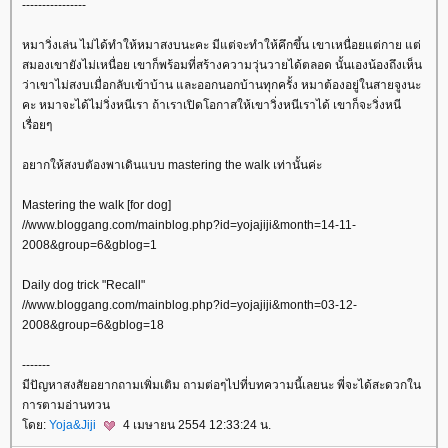
----------------
หมาวิ่งเล่น ไม่ได้ทำให้หมาสงบนะคะ มีแต่จะทำให้คึกขึ้น เขาเหนื่อยแต่กาย แต่
สมองเขายังไม่เหนื่อย เขาก็พร้อมที่สร้างความวุ่นวายได้ตลอด นั้นเองน้องถึงเห็น
ว่าเขาไม่สงบเมื่อกลับเข้าบ้าน และออกนอกบ้านทุกครั้ง หมาต้องอยู่ในสายจูงนะ
คะ หมาจะได้ไม่วิ่งหนีเรา ถ้าเราเปิดโอกาสให้เขาวิ่งหนีเราได้ เขาก็จะวิ่งหนี
เรื่อยๆ
อยากให้สงบตัองพาเดินแบบ mastering the walk เท่านั้นค่ะ
Mastering the walk [for dog]
//www.bloggang.com/mainblog.php?id=yojajiji&month=14-11-
2008&group=6&gblog=1
Daily dog trick "Recall"
//www.bloggang.com/mainblog.php?id=yojajiji&month=03-12-
2008&group=6&gblog=18
-------
มีปัญหาสงสัยอยากถามเพิ่มเติม ถามต่อๆไปที่บทความนี้เลยนะ พี่จะได้สะดวกใน
การตามอ่านทวน
ดย:
Yoja&Jiji
4 เมษายน 2554 12:33:24 น.