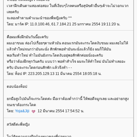
เวลาฝึกเดินตามสองต่อสอง ในที่เงียบๆไกลคนหรือสุนัขตัวอื่นๆเค้าจะไม่วอกแวก
เลยครับ
จะลองทำตามคำแนะนำของพี่หญิงครับ ^^
ดย: มาร์ค IP: 11.0.100.46, 61.7.184.21 25 มกราคม 2554 19:11:20 น.
คือผมเพิ่งฝึกมันวันนี้อะครับ
ผมเอาขนม ล่องไปเรื่อยๆตามหัวมัน ตอนแรกมันจะกระโดดงับขนม ผมเลยไม่ให้
ล้วทำใหม่จนกว่ามันจะนั่ง สักพักพอทำมันจะนั่งแล้วก็มิง ผมก็ให้มัน
พอเริ่มทำใหม่ ทำไมมันยังกระโดดงับอยุ่พอสักพักค่อยนั่งอะครับ
หรือว่าต้องฝึกทุกวันครับ แบบว่า พอทำสำเร็จ ผมจะให้ทำใหม่ มันไม่ทำเลยอะ
ครับ มันจะกระโดดก่อนสักพัก แล้วจึงทำ - -
ดย: ท็อป IP: 223.205.129.13 11 มีนาคม 2554 18:05:18 น.
ตอบน้องท็อป
กมือสูงไปมันก็จะกระโดดค่ะ มือเราต้องต่ำกว่านี้ ให้พอดีจมูกเลย และอย่ายกสูง
จนเขาต้องกระโดด
ดย:
Yoja&Jiji
12 มีนาคม 2554 17:54:52 น.
สวัสดีค่ะพี่หญิง
บว์ติดตามการฝึกน้องหมาของพี่บ่อยมาก