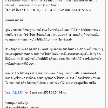
ตัวเองและทราบภาวะอารมณ์ตัวเองตอนนั้นคือไม่โกรธหรืออายใดๆครับ เมื่อ
เรียกกลับมาแล้ว(ซึ่งนานมากกว่าจะกลับมา)...
ดย: มาร์ค IP: 11.0.100.98, 61.7.184.90 9 มกราคม 2554 3:35:06 น.
ตอบน้องมาร์ค
ลูกหมายังสมาธิสั้นอยู่ค่ะ เจอสิ่งกระตุ้นเขาก็จะเสียสมาธิได้ง่าย ยิ่งมีคนอยากจะ
เล่นกับเขา เขาก็เข้าไปหาไปเล่นด้วย และแน่นอนว่า อารมณ์ตื่นเต้นขนาดนั้น
เขาหูบอดแน่นอน แทบไม่ได้ยินที่น้องมาร์คเรียกชื่อแน่ๆ
สำหรับลูกหมาแล้ว ต้องฝึกค่ะ ฝึกบ่อยๆ เวลาฝึกเรียกให้มาหา เขาจะฝึกในที่เงียบๆ
ก่อนจนสุนัขทำจนคร่อง แล้วย้ายไปฝึกในที่ที่ยากขึ้น เพิ่มสิ่งกระตุ้นขึ้นเรื่อยๆ ต้อง
ฝึกทีละสเตป ถ้าอยู่ดีๆจะไปฝึกที่ที่มีสิ่งเร้าเยอะๆเลย ก็ยากที่จะให้เขาเชื่อฟังคำสั่ง
เหมือนในสถานที่เงียบๆ
ละเราต้องใส่สายจูงเขาตลอดเวลานะคะเมื่ออยู่นอกบ้าน เมื่อเขาสนใจคนอื่น
ล้วจะพุ่งเ้ข้าหา เราก็กระุตุกสายจูงแล้วสั่งให้เขานั่ง เราจะได้ฝึกให้เขาหักห้าม
จเวลาเจอสิ่งเร้า ใส่สายจูงไว้ตลอดเวลาจะทำให้เราควบคุมสุนัขได้ง่ายขึ้น
ดย:
Yoja&Jiji
9 มกราคม 2554 14:54:01 น.
ขอบคุณครับพี่หญิง
จริงอย่างที่พี่หญิงว่าเลยครับ