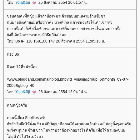
ดย:
Yoja&Jiji
25 สิงหาคม 2554 20:01:57 น.
ขอบคุณค่ะพี่หญิง แล้วถ้าน้องหมาเค้าชอบนอนหงายอ้าแข้งขา
นี่หมายถึงเค้ายอมหรือป่าวคะ บางทีเวลาเค้าซนจะสั่งให้เค้าเข้ากรง
บางครั้งเค้าก็เชื่อวิ่งเข้ากรง แต่บางทีก็นอนหงายอ้าขาซะงั้นแถมบางครั้ง
ังฉี่เล็ดอีกต่างหาก จะมีวิธีแก้ยังไงคะ
ดย: Bo IP: 110.168.100.147 26 สิงหาคม 2554 11:05:15 น.
น้อง Bo
พี่ตอบไว้ที่หน้านี้ค่ะ
//www.bloggang.com/mainblog.php?id=yojajiji&group=6&month=09-07-
2009&gblog=40
ดย:
Yoja&Jiji
26 สิงหาคม 2554 13:04:14 น.
คุณหญิงครับ
ตอนนี้เลี้ยง Shelties ครับ
กำลังเริ่มฝึกให้นั่งครับ แต่มีปัญหาคือ พอให้ดมขนมแล้วมัน จะไม่อยู่นิ่งๆเลยครับ
จะวิ่งหมุนวน ซ้าย ขวา ไม่ทราบว่าต้องทำอย่างไร ดีครีบ เพื่อให้ตามองขนม
ดยที่ ตัวไม่วิ่งไปวิ่งมา