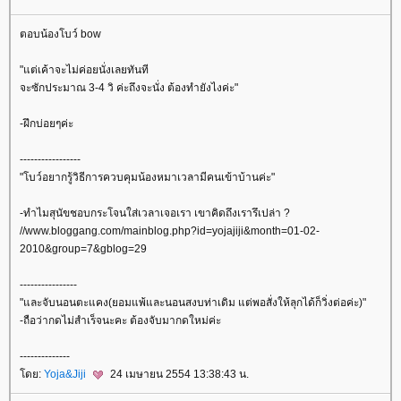
ตอบน้องโบว์ bow
"แต่เค้าจะไม่ค่อยนั่งเลยทันที
จะซักประมาณ 3-4 วิ ค่ะถึงจะนั่ง ต้องทำยังไงค่ะ"
-ฝึกบ่อยๆค่ะ
-----------------
"โบว์อยากรู้วิธีการควบคุมน้องหมาเวลามีคนเข้าบ้านค่ะ"
-ทำไมสุนัขชอบกระโจนใส่เวลาเจอเรา เขาคิดถึงเรารึเปล่า ?
//www.bloggang.com/mainblog.php?id=yojajiji&month=01-02-
2010&group=7&gblog=29
----------------
"และจับนอนตะแคง(ยอมแพ้และนอนสงบท่าเดิม แต่พอสั่งให้ลุกได้ก็วิ่งต่อค่ะ)"
-ถือว่ากดไม่สำเร็จนะคะ ต้องจับมากดใหม่ค่ะ
--------------
ดย:
Yoja&Jiji
24 เมษายน 2554 13:38:43 น.