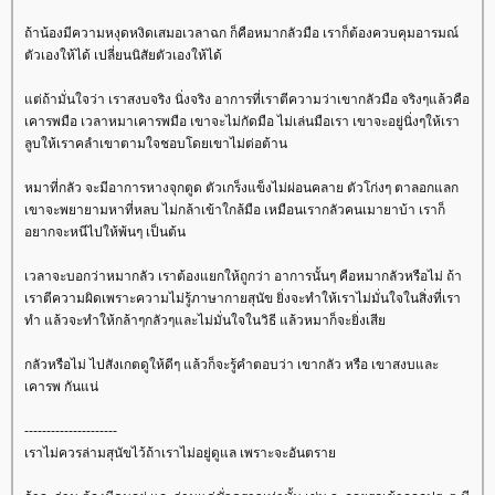
ถ้าน้องมีความหงุดหงิดเสมอเวลาฉก ก็คือหมากลัวมือ เราก็ต้องควบคุมอารมณ์
ตัวเองให้ได้ เปลี่ยนนิสัยตัวเองให้ได้
ต่ถ้ามั่นใจว่า เราสงบจริง นิ่งจริง อาการที่เราตีความว่าเขากลัวมือ จริงๆแล้วคือ
เคารพมือ เวลาหมาเคารพมือ เขาจะไม่กัดมือ ไม่เล่นมือเรา เขาจะอยู่นิ่งๆให้เรา
ลูบให้เราคลำเขาตามใจชอบโดยเขาไม่ต่อต้าน
หมาที่กลัว จะมีอาการหางจุกตูด ตัวเกร็งแข็งไม่ผ่อนคลาย ตัวโก่งๆ ตาลอกแลก
เขาจะพยายามหาที่หลบ ไม่กล้าเข้าใกล้มือ เหมือนเรากลัวคนเมายาบ้า เราก็
อยากจะหนีไปให้พ้นๆ เป็นต้น
เวลาจะบอกว่าหมากลัว เราต้องแยกให้ถูกว่า อาการนั้นๆ คือหมากลัวหรือไม่ ถ้า
เราตีความผิดเพราะความไม่รู้ภาษากายสุนัข ยิ่งจะทำให้เราไม่มั่นใจในสิ่งที่เรา
ทำ แล้วจะทำให้กล้าๆกลัวๆและไม่มั่นใจในวิธี แล้วหมาก็จะยิ่งเสี
กลัวหรือไม่ ไปสังเกตดูให้ดีๆ แล้วก็จะรู้คำตอบว่า เขากลัว หรือ เขาสงบและ
เคารพ กันแน่
---------------------
เราไม่ควรล่ามสุนัขไว้ถ้าเราไม่อยู่ดูแล เพราะจะอันตรา