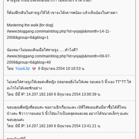
สายจูงมากขึ้น และจะเดินนำเรา ไม่สนใจเราเวลาเรียก
ก็ต้องฝึกเดินในสายจูงให้ได้ เขาจะได้เคารพน้อง แล้วเห็นน้องในสายตา
Mastering the walk [for dog]
//www.bloggang.com/mainblog.php?id=yojajiji&month=14-11-
2008&group=6&gblog=1
น้องหมาไม่ยอมเดินเมื่อใส่สายจูง.......ทำไงดี?
//www.bloggang.com/mainblog.php?id=yojajiji&month=09-07-
2009&group=6&gblog=40
ดย:
Yoja&Jiji
6 มิถุนายน 2554 10:18:53 น.
ไม่เคยใส่สายจูงให้เลยค่ะพี่หญิง ปลอกคอยิ่งไม่ใส่เลย รอบคอ 5 นิ้วเอง TT^TT ใส่
อะไรไม่ได้เลยซักอย่าง
ดย: มีมี่ IP: 14.207.182.160 6 มิถุนายน 2554 13:00:39 น.
ขอบคุณพี่หญิงที่ตอบค่ะ ขอถามอีกเรื่องนะคะ เป้ที่ใส่ตอนเดินนี่หาซื้อได้ที่ไหน
บ้างคะ ชิวาวารอบคอ 5 นิ้วใส่อะไรเป็นหลุดหมดเลย อยากได้ขนาดเล็กๆ น่ะค่ะ
ขอบคุณค่ะ
ดย: มีมี่ IP: 14.207.182.160 6 มิถุนายน 2554 13:41:21 น.
ตอบน้องมีมี่