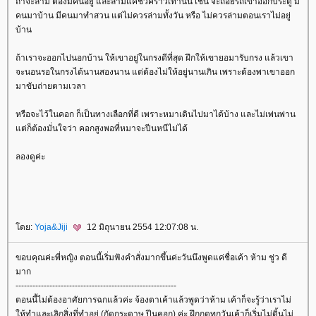
ถ้าจะล่าม ต้องมีคนอยู่ และล่ามแค่ชั่วคราวเท่านั้น เช่น จะถอยรถเข้าออกประตู มี
คนมาบ้าน มีคนมาทำสวน แต่ไม่ควรล่ามทั้งวัน หรือ ไม่ควรล่ามตอนเราไม่อยู่
บ้าน
ถ้าเราจะออกไปนอกบ้าน ให้เขาอยู่ในกรงดีที่สุด ฝึกให้เขายอมารับกรง แล้วเขา
จะนอนรอในกรงได้นานสองนาน แต่ต้องไม่ให้อยู่นานเกิน เพราะต้องพาเขาออก
มาขับถ่ายตามเวลา
หรือจะไว้ในคอก ก็เป็นทางเลือกที่ดี เพราะหมาเดินไปมาได้บ้าง และไม่เพ่นพ่าน
ต่ก็ต้องมั่นใจว่า คอกสูงพอที่หมาจะปีนหนีไม่ได้
ลองดูค่ะ
ดย:
Yoja&Jiji
12 มิถุนายน 2554 12:07:08 น.
ขอบคุณค่ะพี่หญิง ตอนนี้เริ่มฟังคำสั่งมากขึ้นค่ะวันนึงพูดแค่ชื่อเค้า ห้าม ชู่ว ดี
มาก
---------------------------------------------------------
ตอนนี้ไม่ต้องอาศัยการฉกแล้วค่ะ จ้องตาเค้าแล้วพูดว่าห้าม เค้าก็จะรู้ว่าเราไม่
ห้ทำและเลิกสิ่งที่ทำอยู่ (กัดกระดาษ ปีนคอก) ค่ะ ฝึกกดทุกวันเค้าก็เริ่มไม่ดิ้นไม่