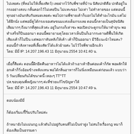
ไปเลยค่ะ (ที่หอไม่ให้เลี้ยงสัตว์) เลยฝากไว้กับพี่ชายที่บ้าน นิสัยปกติคือ ปกติอยู่ใน
กรงอย่างสงบ กลั้นคอกไว้ไม่เคยปีน ไม่แทะของ ไม่เห่า ไม่ทำลายของ แต่ตอนนี้
ทุกอย่างมันกลับกันหมดเลยค่ะ พอไปถามพี่ชายเค้าก็บอกไม่ได้ทำอะไรมัน แค่ไม่
ได้ฝึกนั่ง แต่พอมี่ดูได้กรงเจอเศษขนมแท่งเต็มกรงเลย ตอนนี้กลายเป็นสุนัขนิสั
เสียมากๆ ถึงมากที่สุดแล้วค่ะ อยู่ในกรงก็เห่าซะ พอเปิดประตูกรงให้มาทำธุระ พอ
ทำเสร็จก็ปีนออกมา ตอนนี้พยายามดุโดยเวลาเห็นปีนก็เอากระดาษตีพื้นให้เกิด
เสียงเค้าก็ไม่ปีน แต่พอเราหันหลังให้เค้า เค้าก็ปีนออกมา มีวิธีแนะนำไหมคะ?
ตอนนี้กำลังหาหอที่เลี้ยงสัตว์ได้แล้วย้ายค่ะ ไม่ไว้ใจพี่ชายอีกแล้ว
ดย: มีมี่ IP: 14.207.196.43 11 มิถุนายน 2554 10:41:40 น.
เมื่อกี้ลืมค่ะ ตอนนี้ฝึกยึดคืนอาหารไม่ได้แล้วถ้าเอาเท้ายืนค่อมเค้าก็กัด พอผลักให้
อกเค้าก็วิ่งอ้อมข้างหลังแทน พอได้กลิ่นอาหารก็ไม่นิ่งเหมือนแต่ก่อนแล้ว แบบว่า
5 วันเปลี่ยนกันได้ขนาดนี้ เหอะๆ TT^TT
ปล.ขอบคุณพี่หญิงมากๆ ค่ะที่ช่วยแก้ไขปัญหาให้
ดย: มีมี่ IP: 14.207.196.43 11 มิถุนายน 2554 10:47:49 น.
ตอบน้องมีมี่
ก็ต้องเริ่มแก้เิิริ่มปรับใหม่ค่ะ
ถ้าหมายังไม่แม่นกฎ แล้วดันไปอยู่กับคนที่ไม่เป็นจ่าฝูง ไม่สนใจเรื่่องกฎ หมาก็
ต้องเสียเป็นธรรมดา