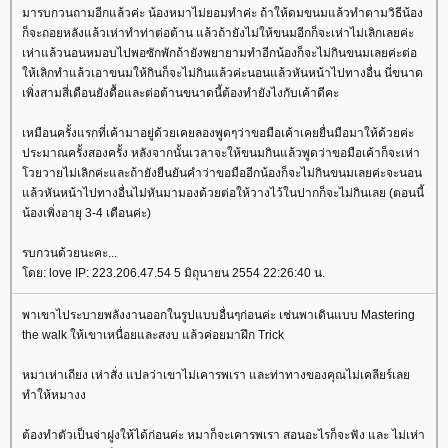
มารบกวนถามอีกแล้วค่ะ น้องหมาไม่ยอมทำค่ะ ถ้าให้ดมขนมแล้วทำตามวิธีน้อง
ก็จะถอยหลังแล้วเห่าทำท่าต่อต้าน แล้วถ้ายังไม่ให้ขนมอีกก็จะเห่าไม่เลิกเลยค่ะ
เห่าแล้วนอนหมอบไปพอซักพักถ้ายังพยายามทำอีกน้องก็จะไม่กินขนมเลยค่ะต่อ
ห้เลิกทำแล้วเอาขนมให้กินก็จะไม่กินแล้วค่ะนอนแล้วหันหน้าไปทางอื่น นี่ขนาด
เพิ่งสามสี่เดือนยังดื้อและต่อต้านขนาดนี้ต้องทำยังไงกับเค้าดีคะ
เหมือนครั้งแรกที่เค้ามาอยู่ด้วยเคยลองพูดๆว่าขอมือเค้าเคยยื่นมือมาให้ด้วยค่ะ
ประมาณครั้งสองครั้ง หลังจากนั้นเวลาจะให้ขนมกินแล้วพูดว่าขอมือเค้าก็จะเห่า
วยวายไม่เลิกค่ะและถ้ายังยืนยันคำว่าขอมืออีกน้องก็จะไม่กินขนมเลยค่ะจะนอน
ล้วหันหน้าไปทางอื่นไม่หันมามองด้วยต่อให้วางไว้ในปากก็จะไม่กินเลย (ตอนนี้
น้องเพิ่งอายุ 3-4 เดือนค่ะ)
รบกวนด้วยนะคะ...
ดย: love IP: 223.206.47.54 5 มิถุนายน 2554 22:26:40 น.
พาเขาไประบายพลังงานออกในรูปแบบอื่นๆก่อนค่ะ เช่นพาเดินแบบ Mastering
the walk ให้เขาเหนื่อยและสงบ แล้วค่อยมาฝึก Trick
หมาเห่าเถียง เห่าสั่ง แปลว่าเขาไม่เคารพเรา และท่าทางของคุณไม่เคลียร์เล
ทำให้หมางง
ต้องทำตัวเป็นจ่าฝูงให้ได้ก่อนค่ะ หมาก็จะเคารพเรา สอนอะไรก็จะฟัง และ ไม่เห่า