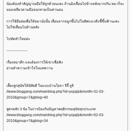
น้องต้องทำสัญญา่ณมือให้ถูกด้วยนะคะ ถ้านอ้งเลื่อนไปข้างหลังมากเกิน หมาก็จะ
มองเหลียวตามมือจนกลายเป็นท่านอน
การใช้มือล่อเพื่อให้หมานั่งนั้น เลื่อนจากจมูกขึ้นไปในทิศแนวดิ่งชี้ขึ้นฟ้านะคะ
ไม่ใช่เลื่อนไปด้านหลัง
ไปหัดทำใหม่ค่ะ
------------------
เรื่องหมาคึก และต้องการให้เขาเชื่อฟัง
อ่านทำความเข้าใจในบทความ
เลี้ยงลูกสุนัขให้นิสัยดี ในแบบบ้านโยจา จีจี้ ยูจิ
//www.bloggang.com/mainblog.php?id=yojajiji&month=31-03-
2010&group=7&gblog=40
สูตรหลัก 3 ข้อ ในการป้องกันปัญหาพฤติกรรมสุนัขทุกประเภท
//www.bloggang.com/mainblog.php?id=yojajiji&month=02-03-
2010&group=7&gblog=34