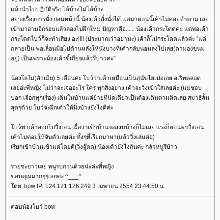
ล้วนำไปปฏิบัติจริง ได้บ้างไม่ได้บ้าง
อย่างเรื่องการนั่ง ก่อนหน้านี้ น้องเค้าสั่งนั่งได้ แต่มาตอนนี้เค้าไม่ค่อยทำตาม เล
เข้ามาอ่านอีกรอบแล้วลองไปฝึกใหม่ ปัญหาคือ...... น้องเค้ากระโดดคะ แต่พอเค้า
กระโดดโบว์ก็จะทำเสียง อะ!!!! (ประมาณว่าอย่านะ) เค้าก็ไม่กระโดดแล้วค่ะ "แต่
กลายเป็น พอเลื่อนมือไปด้านหลังให้นั่งบางทีเค้ากลับนอนลงไปเลย(ตามองขนม
อยู่) เป็นเพราะน้องเค้าขี้เกียจแล้วรึป่าวค่ะ"
น้องโลโม่(ตัวเมีย) 5 เดือนค่ะ โบว์ว่าเค้าเหมือนเป็นสุนัขไฮเปอเลย อเริทตลอด
เลยอ่ะพี่หญิง ไม่ว่าจะเจออ่ะไร ใคร ทุกสิ่งอย่าง เค้าจะวิ่งเข้าใส่เลยค่ะ (แม่ชอบ
บอก เจือกทุกเรื่อง) เดินในบ้านแค่ย้ายที่นิดเดียวเป็นต้องเดินตามติดเลย สมาธิสั้น
สุดๆด้วย โบว์จะฝึกเค้าให้นิ่งบ้างยังไงดีค่ะ
บว์พาเค้าออกไปวิ่งเล่น เผื่อว่าเข้าบ้านจะสงบบ้างก็ไม่เลย แระก็ตอนพาวิ่งเล่น
เค้าไม่ค่อยให้จับตัวเลยค่ะ ทั้งๆที่เรียกมาหา(แล้ววิ่งเล่นต่อ)
เรียกเข้าบ้านเข้าแต่โดยดี(วิ่งจู๊ดด) น้องเค้ายังไงกันค่ะ กลัวหนูรึป่าว
ร่ายซะยาวเลย หนูรบกวนด้วยน่ะค่ะพี่หญิง
ขอบคุณมากๆๆเลยค่ะ ^___^
ดย: bow IP: 124.121.126.249 3 เมษายน 2554 23:44:50 น.
ตอบน้องโบว์ bow