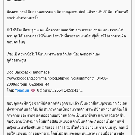
น้องสามารถใช้ปลอกคอธรรมดา ติดสายจูงตามปกติ แล้วพาเดินก็ได้ค่ะ เป็นกรณี
กเว้นสำหรับหมาจิ๋ว
ังไงก็ต้องมีสายจูงนะคะ เพื่อความปลอดภัยของหมาของเราค่ะ และ เราจะได้
ควบคุมได้ อย่าปล่อยให้วิ่งเล่นอิสระในที่สาธารณะเหมือนผู้เลี้ยงที่ไร้ความรับผิด
ชอบคนอื่นๆ
เรื่องเป้ คงหาซื้อไม่ได้แน่ๆ เพราะตัวเล็กเกิน น้องคงต้องทำเอง
ดูตัวอย่างรูป
Dog Backpack Handmade
//www.bloggang.com/mainblog.php?id=yojajiji&month=04-08-
2009&group=6&gblog=44
ดย:
Yoja&Jiji
6 มิถุนายน 2554 14:53:41 น.
ขอบคุณค่ะพี่หญิง จากที่มี่สังเกตนิสัยลูกชายแล้ว เป็นพวกขี้เล่นซุกซนมาก วิ่งเล่น
ทั้งวันพาเดินแล้วก็ยังคึก กินกระดาษเป็นอาหารหลักเพราะที่บ้านทำงานที่ต้องใช้
กระดาษเยอะมากๆ แต่พอออกนอกบ้านแล้วจะเป็นพวกขี้กลัว แต่เวลาฉีดวัคซีน
กับจับอาบน้ำนิ่งมาก ให้ยึดถือนิสัยไหนของเค้าเป็นหลักคะ? พออ่านไปตามที่พี่
หญิงแนะนำเรื่องสินบน มี่ผิดเอง TT^TT นั่งทีให้ตั้ง 3 อย่างแน่ ชม ขนม ลูบ ตอนนี้
ลดให้แต่ขนม ถ้ายอมทำตามโดยไม่มีขนมจะลูบแทนแล้วค่ะ ก่อนมื้ออาหารยัง