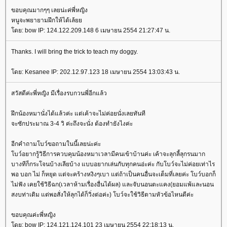
ขอบคุณมากๆๆ เลยน่ะค่พี่หญิง
หนูจะพยายามฝึกให้ได้เล้
ดย: bow IP: 124.122.209.148 6 เมษายน 2554 21:27:47 น.
Thanks. I will bring the trick to teach my doggy.
ดย: Kesanee IP: 202.12.97.123 18 เมษายน 2554 13:03:43 น.
สวัสดีค่ะพี่หญิง มีเรื่องรบกวนพี่อีกแล้ว
ฝึกน้องหมานั่งได้แล้วค่ะ แต่เค้าจะไม่ค่อยนั่งเลยทันที
จะซักประมาณ 3-4 วิ ค่ะถึงจะนั่ง ต้องทำยังไงค่ะ
อีกคำถามโบว์ขอถามในนี้เลยน่ะค่ะ
บว์อยากรู้วิธีการควบคุมน้องหมาเวลามีคนเข้าบ้านค่ะ เค้าจะลุกลี้ลุกรนมาก
บางทีก็กระโจนบ้างเลียบ้าง แบบอยากเล่นกับทุกคนอ่ะค่ะ กับโบว์จะไม่ค่อยเท่าไร
พอ บอก ไม่ ก็หยุด แต่จะคร้างหงิงๆเบา แต่ถ้าเป็นคนอื่นจะเต็มที่เลยค่ะ โบว์บอกก็
ไม่ฟัง เคยใช้วิธีฉก(เวลาห้ามเรื่องอื่นได้ผล) และจับนอนตะแคง(ยอมแพ้และนอน
สงบท่าเดิม แต่พอสั่งให้ลุกได้ก็วิ่งต่อค่ะ) โบว์จะใช้วิธีตามหัวข้อไหนดีค่ะ
ขอบคุณค่ะพี่หญิง
ดย: bow IP: 124.121.124.101 23 เมษายน 2554 22:18:13 น.