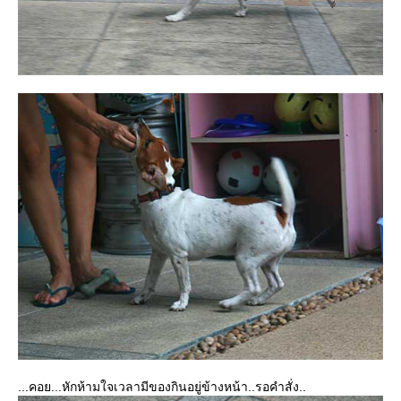
...คอย...หักห้ามใจเวลามีของกินอยู่ข้างหน้า..รอคำสั่ง..