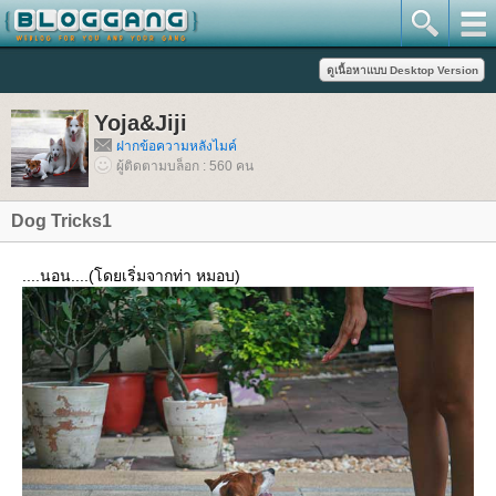
Yoja&Jiji
ฝากข้อความหลังไมค์
ผู้ติดตามบล็อก : 560 คน
Dog Tricks1
....นอน....(โดยเริ่มจากท่า หมอบ)