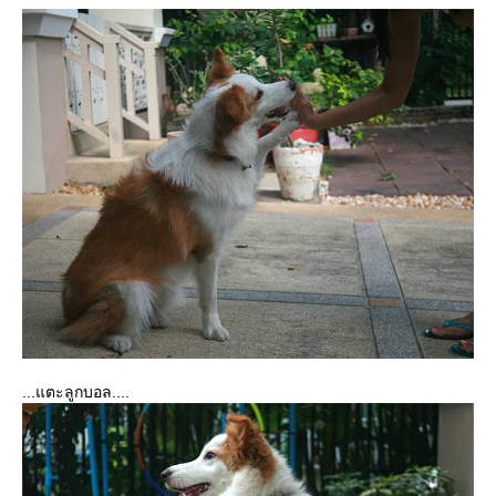
...แตะลูกบอล....