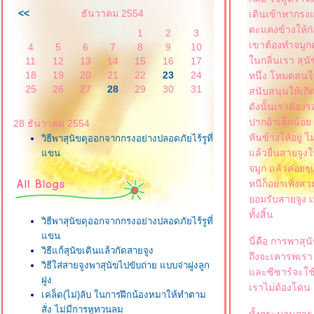
<<
ธันวาคม 2554
เดินเข้าหากรงแ
ตะแคงข้างให้ก่
1
2
3
เขาต้องทำจมูกด
4
5
6
7
8
9
10
นกลิ่นเรา สุน
11
12
13
14
15
16
17
18
19
20
21
22
23
24
หนึ่ง โหมดสนใจ
25
26
27
28
29
30
31
สนับสนุนให้เกิ
ดังนั้นเราต้อ
ปากอ้าเล็กน้อย 
28 ธันวาคม 2554
หันข้างให้อยู่ ไ
วิธีพาสุนัขดุออกจากกรงอย่างปลอดภัยไร้รูที่
ล้วยื่นสายจูง
ขน
จมูก แล้วค่อยๆเ
หนีก็อย่าเพิ่ง
อมรับสายจูง เม
ทั้งสิ้น
วิธีพาสุนัขดุออกจากกรงอย่างปลอดภัยไร้รูที่
ขน
นี่คือ การพาสุ
วิธีแก้สุนัขเดินแล้วกัดสายจูง
ถึงจะเคารพเรา 
วิธีใส่สายจูงพาสุนัขไปขับถ่าย แบบจ่าฝูงลูก
ละซีซาร์จะใช้เ
ฝูง
เราไม่ต้องโดน 
เคล็ด(ไม่)ลับ ในการฝึกน้องหมาให้ทำตาม
สั่ง ไม่มีการหูทวนลม
ทั้งกระบวนการ