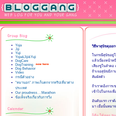
Yoja
วิธีพาสุนัขดุออ
Jiji
Yuji
นกรณีสุนัขอยู่
Yoja&Jiji&Yuji
ล้วเบี่ยงหน้าหนี
DogCare
DogTraining
เสียงขู่ในลำคอ 
Dog Behavior
ถ้าเจอสุนัขมีภา
Video
สัมผัสตัว
กรณีตัวอย่าง
"หมานอก" ภาพเก็บตกจากทริปเที่ยวต่าง
ถ้าเราตอ้งการเข
ประเทศ
เข้าไปในกรงเพื่
Our proudness....Marathon
ข้อเท็จจริงเกี่ยวกับการวิ่ง
อันดับแรก เราต
มา เมื่อนั้นหมา
ก็คือ ใช้สูตร N