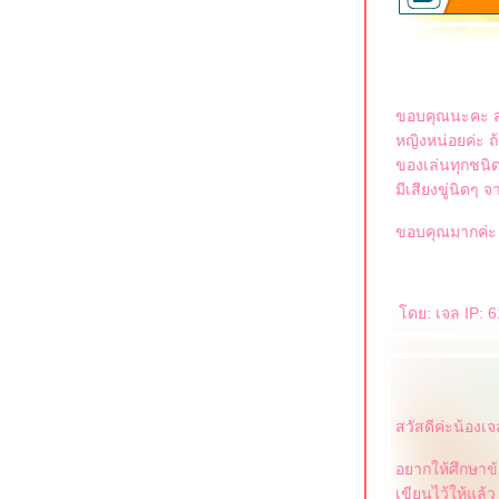
Power of the pack 2 [ Beagle เพื่อนบ้านมา
เยี่ยมบ้านโยจา & จีจี้ ]
วิธีใช้ Check chain อย่างถูกต้อง
ม้แต่เด็ก ก็ต้องเป็นจ่าฝูง
Dog Backpack Handmade
Power of the pack [6 dogs walking
ขอบคุณนะคะ สำ
together]
หญิงหน่อยค่ะ ถ้
หล่งความรู้แนวทาง Cesar Millan # 2
ของเล่นทุกชน
ฝึกน้องหมาให้อยู่ในกรง (อย่างสงบ)
มีเสียงขู่นิดๆ จา
น้องหมาไม่ยอมเดินเมื่อใส่สายจูง.......ทำไง
ดี?
ขอบคุณมากค่ะ
วิธีฝึกน้องหมาให้อยู่ในบริเวณที่เรากำหนด
ฝึกให้น้องหมาวิ่งบนลู่วิ่ง
Daily dog trick " Creep"
RonaldJIJI Dog FIFA Champion
ดย: เจล IP: 6
Peace in car
การฝึกนำ้อด นำ้ทน และฝึกการหักห้ามใจ
ของจีจี้และโยจา
น้องจีจี้ หาเงินได้เป็นกอบเป็นกำ
Upgrade dog trick "Stay"
Feeding ritual 2 [claiming food or objects]
สวัสดีค่ะน้องเจ
Check chain
Dog Control_2; Illusion Collar
อยากให้ศึกษาข้อ
Daily dog trick "Ins and Outs"
Daily dog trick "Shy"
เขียนไว้ให้แล้ว