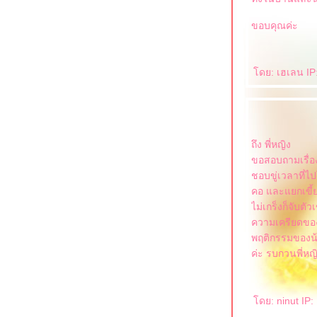
ขอบคุณค่ะ
ดย: เฮเลน IP:
ถึง พี่หญิง
ขอสอบถามเรื่อง
ชอบขู่เวลาที่ไป
คอ และแยกเขี้ย
ไม่เกร็งก็จับตั
ความเครียดของเ
พฤติกรรมของน้อ
ค่ะ รบกวนพี่ห
ดย: ninut IP: