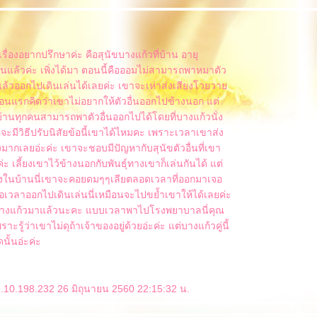
ีเรื่องอยากปรึกษาค่ะ คือสุนัขบางแก้วที่บ้าน อายุ
นแล้วค่ะ เพิ่งได้มา ตอนนี้คือออมไม่สามารถพาหมาตัว
้อยู่แล้วออกไปเดินเล่นได้เลยค่ะ เขาจะเห่าส่งเสียงโวยวา
อนแรกคิดว่าเขาไม่อยากให้ตัวอื่นออกไปข้างนอก แต่
นทุกคนสามารถพาตัวอื่นออกไปได้โดยที่บางแก้วนั่ง
ะมีวิธีปรับนิสัยข้อนี้เขาได้ไหมคะ เพราะเวลาเขาส่ง
ดังมากเลยอ่ะค่ะ เขาจะชอบมีปัญหากับสุนัขตัวอื่นที่เขา
ะค่ะ เลี้ยงเขาไว้ข้างนอกกับพันธุ์ทางเขาก็เล่นกันได้ แต่
ลี้ยงในบ้านนี่เขาจะคอยดมๆๆเลียตลอดเวลาที่ออกมาเจอ
่เจอเวลาออกไปเดินเล่นนี่เหมือนจะไปขย้ำเขาให้ได้เลยค่ะ
้ยงบางแก้วมาแล้วนะคะ แบบเวลาพาไปโรงพยาบาลนี่คุณ
ะรู้ว่าเขาไม่ดุถ้าเจ้าของอยู่ด้วยอ่ะค่ะ แต่บางแก้วคู่นี้
นั้นอ่ะค่ะ
.10.198.232 26 มิถุนายน 2560 22:15:32 น.