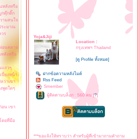
นหลังหรือ
ดุ๊กดิ๊ก
ดงความสนใจ
นนประมาณ
่ควร
Yoja&Jiji
Location :
ตาผ่อนคลา
กรุงเทพฯ Thailand
นหลังหรือ
[ดู Profile ทั้งหมด]
ดนแถวๆ
ฝากข้อความหลังไมค์
เบี่ยงหน้า
Rss Feed
แปลว่าเขา
Smember
องพูดใดๆ
ผู้ติดตามบล็อก : 560 คน [
?
]
ก่อน เขา
ดยที่มือ
***ขอแจ้งให้ทราบว่า สำหรับผู้ที่เข้ามาถามคำถาม