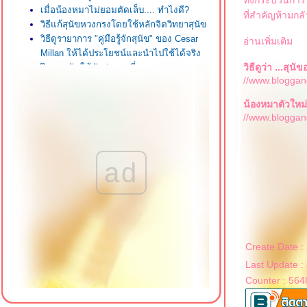
เมื่อน้องหมาไม่ยอมตัดเล็บ.... ทำไงดี?
ที่สำคัญห้ามกลั
วิธีแก้สุนัขหวงกรงโดยใช้หลักจิตวิทยาสุนัข
วิธีดูรายาการ "คู่มือรู้จักสุนัข" ของ Cesar
อ่านเพิ่มเติม
Millan ให้ได้ประโยชน์และนำไปใช้ได้จริง
วิธีดูว่า ...สุ
ฝึกลูกสุนัขให้ขับถ่ายถูกที่ถูกทางถูกเวลา
//www.bloggan
Daily dog trick "fetch" 2 ; " สอนเก็บบอล
นวใหม่ "ย้อนศร"
น้องหมาตัวใหม่
วิธีฝึกใ้ห้น้องหมายอมรับเด็กทารกที่กำลังจะ
//www.bloggan
มาเป็นสมาชิกใหม่ของครอบครัว
วิธีทำให้สุนัขยอมปล่อยของออกจากปาก
บบจิตวิทยาสุนัข จ่าฝูง - ลูกฝูง
ad
เมื่อน้องหมาไม่ยอมให้จับตัว ......เราจะทำ
ังไงดี?
"การฉก"...... ตักเตือนสุนัขเมื่อทำผิด......
ห้ได้ผล ต้องทำอย่างไร ?
หนังสืิอใหม่ และ Magazine จาก Cesar
Millan
Create Date :
รับลูกสุนัขมาใหม่ ทำอย่างไรไม่ให้ร้องตอน
Last Update :
กลางคืน ? อยากรู้ เชิญทางนี้
ชีวิตประจำวันเพื่อการเป็นจ่าฝูงตลอด 24
Counter : 564
ชั่วโมง