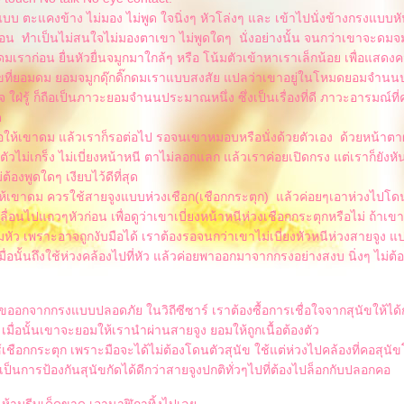
บบ ตะแคงข้าง ไม่มอง ไม่พูด ใจนิ่งๆ หัวโล่งๆ และ เข้าไปนั่งข้างกรงแบบหั
อน ทำเป็นไม่สนใจไม่มองตาเขา ไม่พูดใดๆ นั่งอย่างนั้น จนกว่าเขาจะดมจมูก
มเราก่อน ยื่นหัวยื่นจมูกมาใกล้ๆ หรือ โน้มตัวเข้าหาเราเล็กน้อย เพื่อแส
ัขที่ยอมดม ยอมจมูกดุ๊กดิ๊กดมเราแบบสงสัย แปลว่าเขาอยู่ในโหมดยอมจำ
 ใฝ่รู้ ก็ถือเป็นภาวะยอมจำนนประมาณหนึ่ง ซึ่งเป็นเรื่องที่ดี ภาวะอารมณ์ที
ด
งรอให้เขาดม แล้วเราก็รอต่อไป รอจนเขาหมอบหรือนั่งด้วยตัวเอง ด้วยหน้า
ตัวไม่เกร็ง ไม่เบี่ยงหน้าหนี ตาไม่ลอกแลก แล้วเราค่อยเปิดกรง แต่เราก็ยังหั
ม่ต้องพูดใดๆ เงียบไว้ดีที่สุด
ให้เขาดม ควรใช้สายจูงแบบห่วงเชือก(เชือกกระตุก) แล้วค่อยๆเอาห่วงไปโ
ลื่อนไปแถวๆหัวก่อน เพื่อดูว่าเขาเบี่ยงหน้าหนีห่วงเชือกกระตุกหรือไม่ ถ้าเขา
สวมหัว เพราะอาจถูกงับมือได้ เราต้องรอจนกว่าเขาไม่เบี่ยงหัวหนีห่วงสายจูง 
ื่อนั้นถึงใช้ห่วงคล้องไปที่หัว แล้วค่อยพาออกมาจากกรงอย่างสงบ นิ่งๆ ไม่ต้
นัขออกจากกรงแบบปลอดภัย ในวิถีซีซาร์ เราต้องซื้อการเชื่อใจจากสุนัขให้ได้
เมื่อนั้นเขาจะยอมให้เรานำผ่านสายจูง ยอมให้ถูกเนื้อต้องตัว
ชือกกระตุก เพราะมือจะได้ไม่ต้องโดนตัวสุนัข ใช้แต่ห่วงไปคล้องที่คอสุนัขโ
เป็นการป้องกันสุนัขกัดได้ดีกว่าสายจูงปกติทั่วๆไปที่ต้องไปล็อกกับปลอกคอ
 ห้ามรีบเด็ดขาด เอานาฬิกาทิ้งไปเล