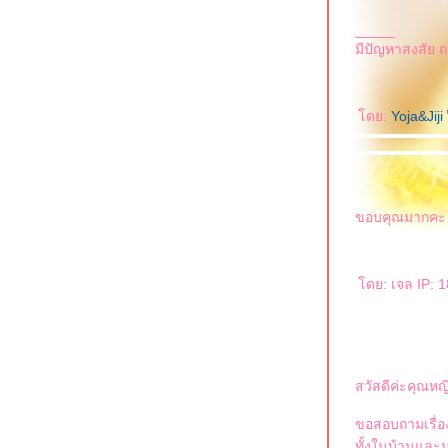
Daily dog trick "Back up"
Daily dog trick "Hi-5"
_____
Daily dog trick "Check hand"
มีปัญหาสงสัย ถา
Daily dog trick "Spin"
Daily dog trick "Stand tall"
Dog agility at Pet Paradise Park
Daily dog trick "heel"
Daily dog trick "close"
ดย:
Yoja&Jiji
Daily dog trick "Recall"
Daily dog trick "look at me"
Daily dog trick "rolls over"
Daily dog trick "stay"
Daily dog trick "down"
Daily dog trick "stand"
Daily dog trick "fetch"
ขอบคุณมากคะ เ
ฝึกคนเป็นจ่าฝูง
Daily dog trick "sit"
Dog agility
Dog Tricks for dog dancing
ดย: เจล IP: 1
Dog Tricks1
Basic obedience
หล่งความรู้แนวทาง Cesar Millan #1
Dog Control
Entrance and Exit
Feeding ritual
สวัสดีค่ะคุณหญ
Mastering the walk [for dog]
ขอสอบถามเรื่อง
ทั้งในบ้านและน