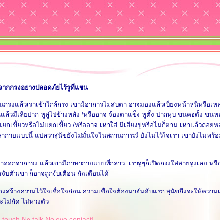
กจากกรงอย่างปลอดภัยไร้รูที่แขน
ในกรงแล้วเราเข้าใกล้กรง เขามีอาการไม่สบตา อาจมองแล้วเบี่ยงหน้าหนีหรือเห
แล้วมีเลียปาก หูลู่ไปข้างหลัง /หรืออาจ จ้องตาแข็ง หูตั้ง ปากหุบ ขนคอตั้ง ขนหลั
แยกเขี้ยวหรือไม่แยกเขี้ยว /หรืออาจ เห่าใส่ มีเสียงขู่หรือไม่ก็ตาม เห่าแล้วถอย
ษากายแบบนี้ แปลว่าสุนัขยังไม่มั่นใจในสถานการณ์ ยังไม่ไว้ใจเรา เขายังไม่พร้อม
าออกจากกรง แล้วเขามีภาษากายแบบที่กล่าว เราจู่ๆก็เปิดกรงใส่สายจูงเลย หรือ 
อจับตัวเขา ก็อาจถูกงับเตือน กัดเตือนได้
้องสร้างความไว้ใจเชื่อใจก่อน ความเชื่อใจต้องมาอันดับแรก สุนัขถึงจะให้คว
จะไม่กัด ไม่หวงตัว
o touch No talk No eye contact!