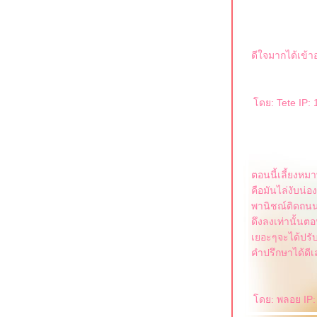
ดีใจมากได้เข้
ดย: Tete IP: 
ตอนนี้เลี้ยงหมา
คือมันไล่งับน่
พานิชณ์ติดถนนนะ
ดึงลงเท่านั้นต
เยอะๆจะได้ปรับ
คำปรึกษาได้ดี
ดย: พลอย IP: