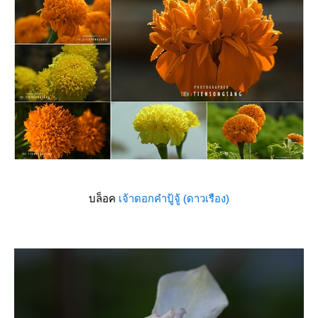
บล็อค
เจ้าดอกคำปู้จู้ (ดาวเรือง)