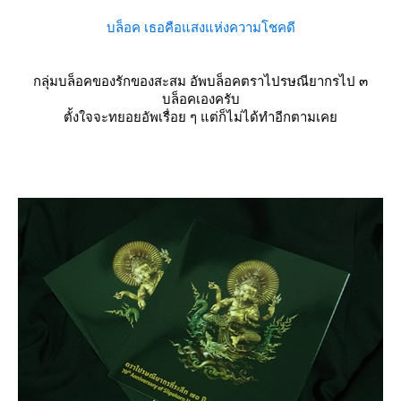
บล็อค เธอคือแสงแห่งความโชคดี
กลุ่มบล็อคของรักของสะสม อัพบล็อคตราไปรษณียากรไป ๓
บล็อคเองครับ
ตั้งใจจะทยอยอัพเรื่อย ๆ แต่ก็ไม่ได้ทำอีกตามเค