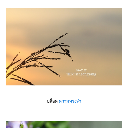
บล็อค
ความทรงจำ