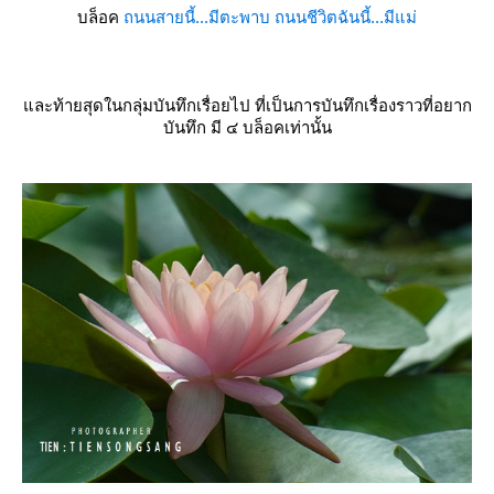
บล็อค
ถนนสายนี้...มีตะพาบ ถนนชีวิตฉันนี้...มีแม่
ละท้ายสุดในกลุ่มบันทึกเรื่อยไป ที่เป็นการบันทึกเรื่องราวที่อยาก
บันทึก มี ๔ บล็อคเท่านั้น