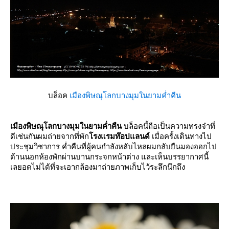
บล็อค
เมืองพิษณุโลกบางมุมในยามค่ำคืน
เมืองพิษณุโลกบางมุมในยามค่ำคืน
บล็อคนี้ถือเป็นความทรงจำที่
ดีเช่นกันผมถ่ายจากที่พัก
รงแรมท๊อปแลนด์
เมื่อครั้งเดินทางไป
ประชุมวิชาการ ค่ำคืนที่ผู้คนกำลังหลับไหลผมกลับยืนมองออกไป
ด้านนอกห้องพักผ่านบานกระจกหน้าต่าง และเห็นบรรยากาศนี้
เลยอดไม่ได้ที่จะเอากล้องมาถ่ายภาพเก็บไว้ระลึกนึกถึง