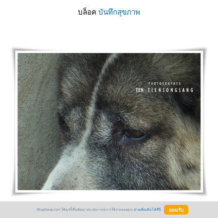
บล็อค
บันทึกสุขภาพ
BlogGang.com ใช้คุกกี้เพื่อพัฒนาประสบการณ์การใช้งานของคุณ
อ่านเพิ่มเติมได้ที่นี่
บล็อค
D O G...หัวใจหมาหมา