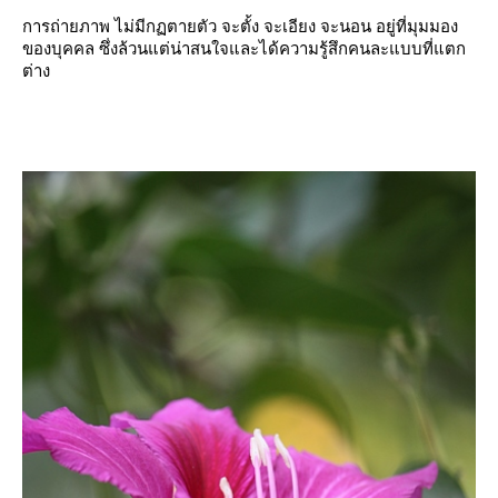
การถ่ายภาพ ไม่มีกฏตายตัว จะตั้ง จะเอียง จะนอน อยู่ที่มุมมอง
ของบุคคล ซึ่งล้วนแต่น่าสนใจและได้ความรู้สึกคนละแบบที่แตก
ต่าง