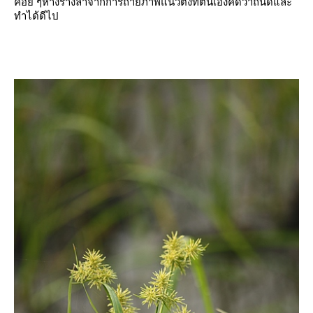
ค่อย ๆห่างร้างลาจากการถ่ายภาพแนวตั้งที่ตนเองคิดว่าถนัดและ
ทำได้ดีไป