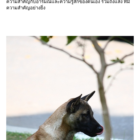
ความสำคัญกับอารมณ์และความรู้สึกของตนเอง รวมถึงแสง ที่มี
ความสำคัญอย่างยิ่ง