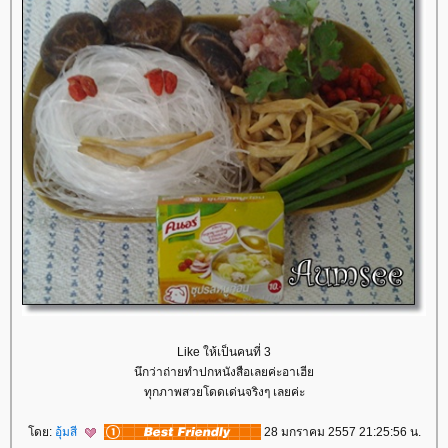
Like ให้เป็นคนที่ 3
นึกว่าถ่ายทำปกหนังสือเลยค่ะอาเฮี
ทุกภาพสวยโดดเด่นจริงๆ เลยค่ะ
ดย:
อุ้มสี
28 มกราคม 2557 21:25:56 น.