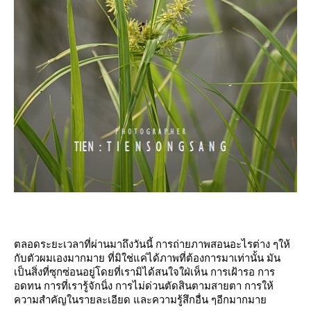
ตลอดระยะเวลาที่ผ่านมาถึงวันนี้ การถ่ายภาพสอนอะไรต่าง ๆให้
กับตัวผมเองมากมาย ที่มิใช่แค่ได้ภาพที่ต้องการมาเท่านั้น มัน
เป็นสิ่งที่ซุกซ่อนอยู่โดยที่เรามิได้สนใจใฝ่เห็น การเฝ้ารอ การ
อดทน การที่เรารู้จักนิ่ง การไม่ด่วนตัดสินตามสายตา การให้
ความสำคัญในรายละเอียด และความรู้สึกอื่น ๆอีกมากมา