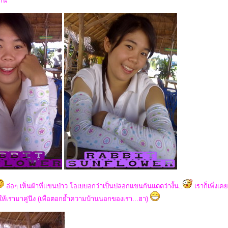
กัน
อ่อๆ เห็นผ้าที่แขนป่าว โอเบบอกว่าเป็นปลอกแขนกันแดดว่างั้น..
เราก็เพิ่งเค
ยให้เรามาคู่นึง (เพื่อตอกย้ำความบ้านนอกของเรา...ฮา)