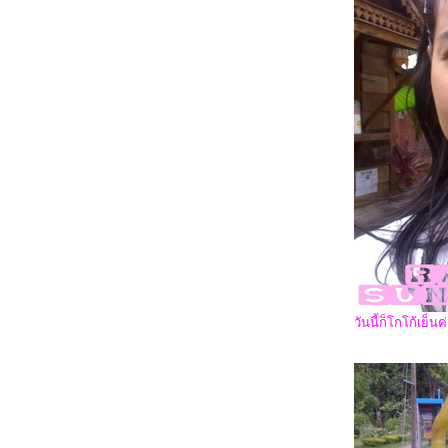
Suddently being a Night Shift!!!
My Another Boring Working Day!!
Again...
Songkran 2010 + I'LL love myself (more
than Yesterday)
รองเท้าใหม่ + กุงเกงที่รัดเป้า.....อะไรกัน
เนี่
วันนี้ก็โกโก้เย็นค่ะ
เสียใจ...
Bye Bye my QR