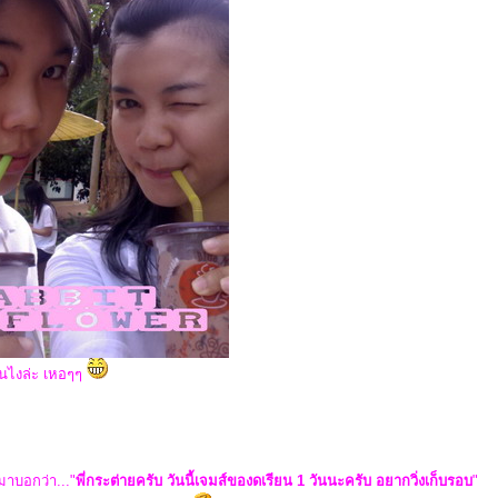
คนไงล่ะ เหอๆๆ
รมาบอกว่า..."
พี่กระต่ายครับ วันนี้เจมส์ของดเรียน 1 วันนะครับ อยากวิ่งเก็บรอบ
"