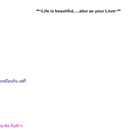
**~Life is beautifuL....also as your Love~**
กเหมือนกัน แต่ก็
ชิล-ชิล กินข้าว