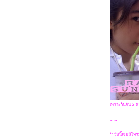
ข้อตกลงเล็กๆ ++ อาหารยามดึก
ขอบคุณพี่ๆสำหรับอาหาร..เพื่อไนท์ชิพผู้
หิวโห
HappyDinner --- GossipGirl ---
Nightmare
บ้านหลังเล็ก.....และความสุขของกระต่า
เพราะกินกัน 2 
หมวกกันน็อคใหม่.......อาหารเวียดนาม
ละ...เตรียมตัวย้ายบ้านแว้ววววววว
......
** วันนี้เจมส์โท