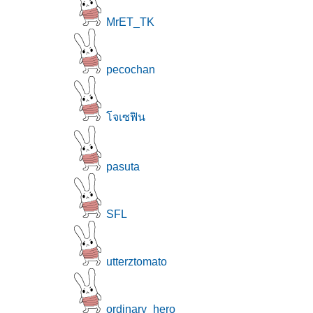
MrET_TK
pecochan
จเซฟิน
pasuta
SFL
utterztomato
ordinary_hero