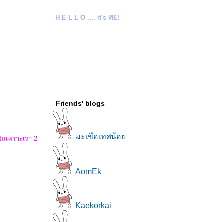
H E L L O .... it's ME!
Friends' blogs
มะเขือเทศน้อ
เป็นเพราะเรา 2
AomEk
Kaekorkai