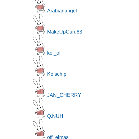
Arabianangel
MakeUpGuru83
kof_of
Kofschip
JAN_CHERRY
Q.NUH
off_elmas