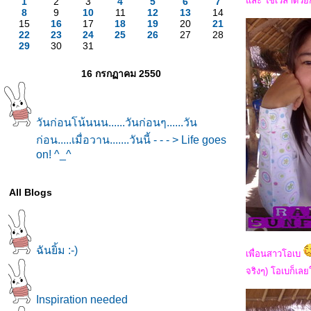
ละ ใช้เวลาด้วย
1
2
3
4
5
6
7
8
9
10
11
12
13
14
15
16
17
18
19
20
21
22
23
24
25
26
27
28
29
30
31
16 กรกฏาคม 2550
วันก่อนโน้นนน......วันก่อนๆ......วัน
ก่อน.....เมื่อวาน.......วันนี้ - - - > Life goes
on! ^_^
All Blogs
ฉันยิ้ม :-)
เพื่อนสาวโอเบ
จริงๆ) โอเบก็เล
Inspiration needed