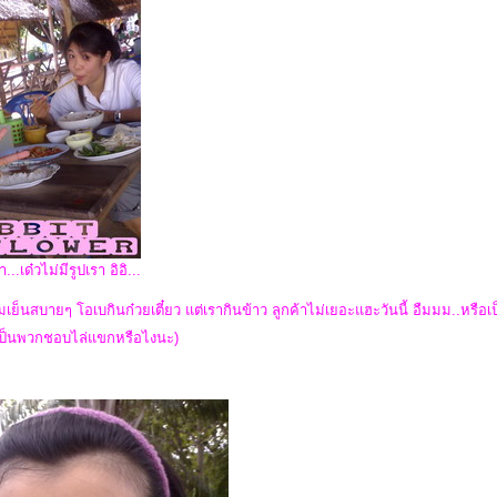
..เด๋วไม่มีรูปเรา อิอิ...
มเย็นสบายๆ โอเบกินก๋วยเตี๋ยว แต่เรากินข้าว ลูกค้าไม่เยอะแฮะวันนี้ อืมมม..หรือ
ป็นพวกชอบไล่แขกหรือไงนะ)