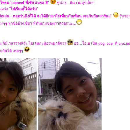
ล้าโทรมา cancel พี่เชียวเหรอ ฮึ
"
ขู่น้อง...มีความสุขเล็กๆ
ดหวัง "
ไปเรียนก็ได้ครับ
"
่ล้อเล่น...หยุดวันนึงก็ได้ จะได้มีเวลาไปเที่ยวกับเพื่อน เจอกันวันเสาร์นะ
"
รู้หรอ
หมๆๆ หาข้ออ้างเชียว พี่ทันเกมของเราหรอกนะ...
อน ก็มีเวลาว่างสิจ้ะ ไปเล่นกะน้องหมาดีกว่า
อ่อ...โอเบ เป็น dog lover ที่ craz
วยกันได้ เหอๆๆ