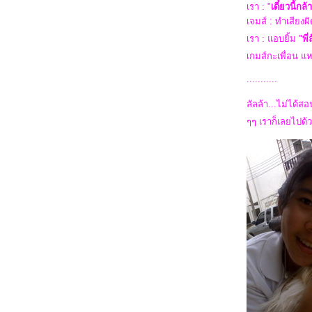
วันล้างบ้าน....กะซอมบี้ไม่ยอมนอน
เรา : "
เดี๋ยวนี้ก
เจมส์ : ทำเสียงผิ
เรา : แอบยิ้ม "
พี
กล้แล้วๆๆๆ ตื่นเต้นจัง
เกมส์กะเพื่อน แ
...........
รอยยิ้มที่ขอ...ทวงคืน
ลัลล้า...ไม่ได้ส
ๆๆ เราก็เลยไปด้
Phi Phi Island....อีกแระ
เรานี่มันบ้าจริงๆเรยยยยยย.....
It's .....MONDAY !!
วันแห่งความรักที่แสนธรรมดาของ