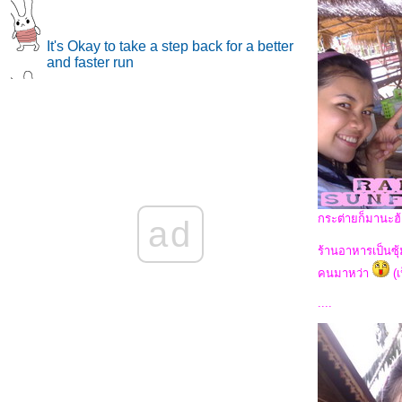
It's Okay to take a step back for a better
and faster run
Diary ปีละครั้ง ^0^
กลับมาแล้ว
กระต่ายก็มานะฮ้า.
ad
Gimme a Little Peace in Mind
ร้านอาหารเป็นซุ้
คนมาหว่า
(เ
....
รอยต่อบางๆ....ที่กว้างเกินไปของเรา
Alcoholic GirL""