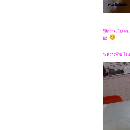
กระต่า
Do i have to make a decision?
รู้สึกว่าจะไปเค
อิอิ..
วันทำงาน...
ระหว่างที่รอ โอเ
มุมมอง..
บางสิ่ง...
i will be... better
พักผ่อน...+ มือแดง เท้าดำ