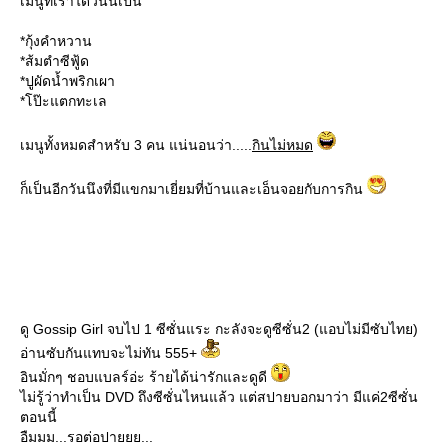
เมนูที่เราได้วันนี้เป็น
*กุ้งคำหวาน
*ส้มตำซีฟู้ด
*ปูผัดน้ำพริกเผา
*โป๊ะแตกทะเล
เมนูทั้งหมดสำหรับ 3 คน แน่นอนว่า.....
กินไม่หมด
ก็เป็นอีกวันนึงที่มีแขกมาเยี่ยมที่บ้านและเอ็นจอยกับการกิน
ดู Gossip Girl จบไป 1 ซีซั่นแระ กะลังจะดูซีซั่น2 (แอบไม่มีซับไทย)
อ่านซับกันแทบจะไม่ทัน 555+
อินมั่กๆ ชอบแบลร์อ่ะ ร้ายได้น่ารักและดูดี
ไม่รู้ว่าทำเป็น DVD ถึงซีซั่นไหนแล้ว แต่สปายบอกมาว่า มีแค่2ซีซั่น
ตอนนี้
อืมมม...รอต่อปายยย...