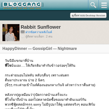
Rabbit Sunflower
ฝากข้อความหลังไมค์
ผู้ติดตามบล็อก : 2 คน
HappyDinner --- GossipGirl --- Nightmare
วันนีมีแขกมาที่บ้าน
พี่โจ
นั่นเอง.....ให้เกียรติมาทำกับข้าวอร่อยๆให้กิน
กระต่ายนอนไม่หลับ หลับๆตื่นๆ เพราะฝนตก
ตื่นมาประมาณ บ่าย 2 นิดๆ
(นี่ๆๆ กระต่ายเข้าไนท์ต้องนอนกลางวันจิ เด๋วหาว่าเราตื่นสาย)
หลังจาก(ดูเหมือนว่า)ปัดกวาดบ้านเสร็จแระ
พี่โจก็มาถึงบ้าน ออกไปตลาดนัดซื้อของมาทำดินเนอร์กัน
พวกซีฟู้ดสดมั่กๆๆๆ sorry ไม่มีรูปมาให้ดู แต่สดจริงๆ คอนเฟิร์ม