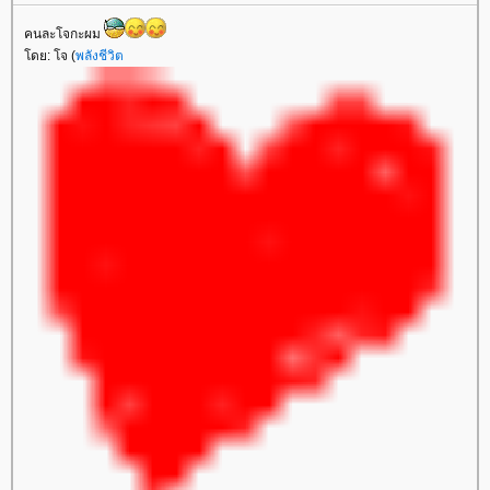
คนละโจกะผม
ดย: โจ (
พลังชีวิต