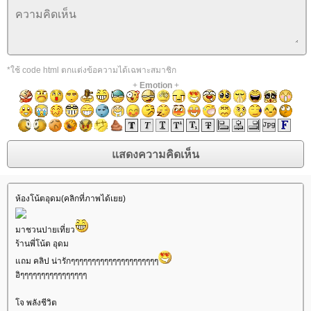
*ใช้ code html ตกแต่งข้อความได้เฉพาะสมาชิก
+
Emotion
+
ห้องโน้ตอุดม(คลิกที่ภาพได้เยย)
มาชวนปายเที่ยว
ร้านพี่โน้ต อุดม
ถม คลิป น่ารักๆๆๆๆๆๆๆๆๆๆๆๆๆๆๆๆๆๆๆๆๆ
อิๆๆๆๆๆๆๆๆๆๆๆๆๆๆๆๆ
จ พลังชีวิต