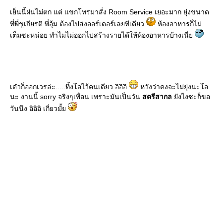
เย็นนี้ฝนไม่ตก แต่ แขกโทรมาสั่ง Room Service เยอะมาก ยุ่งขนาด
ที่พี่ชูเกียรติ พี่อุ้ม ต้องไปส่งออร์เดอร์เลยทีเดียว
ห้องอาหารก็ไม่
เต็มซะหน่อย ทำไม่ไม่ออกไปสร้างรายได้ให้ห้องอาหารบ้างเนี่
เด๋วก็ออกเวรล่ะ.....ทิ้งโอไว้คนเดียว อิอิอิ
หวังว่าคงจะไม่ยุ่งนะโอ
นะ งานนี้ sorry จริงๆเพื่อน เพราะมันเป็นวัน
สตรีสากล
ังไงซะก็ขอ
วันนึง อิอิอิ เกี่ยวมั้