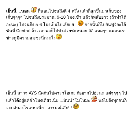
เย็นนี้
....
นอน
ก็นอนไปจนถึงตี 4 ครึ่ง แล้วก็ลุกขึ้นมาเก็บของ
เก็บๆๆๆๆ ไปจนถึงประมาณ 9-10 โมงเช้า แล้วก็หลับยาว (ถ้าทำได้
อ่ะนะ) ไปจนถึง 5-6 โมงเย็นไปเล้ยยย...
จากนั้นก็ไปกินฟูจิกะไอ้
ชินที่ Central ถ้าเวลาพอก็ไปทำสวยซะหน่อย อิอิ แหมๆๆ แพลนเรา
ช่างดูมีความสุขซะนี่กระไร
เย็นนี้ สาวๆ AYS นัดกันไปคาราโอเกะ ก้อยากไปอ่ะนะ แต่ๆๆๆๆ ไป
ล้วได้อยู่แค่ชั่วโมงเดียวเนี่ย....มันน่าโมโหมะ
พอไปถึงทุกคนก็
จะกลับอะไรแบบเนี้ย...อารมณ์เสีย!!!