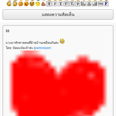
อิอิ
วะมาทักทายคนที่ย้ายบ้านเหมือนกันค่ะ
ดย: ป๋อมแป๋มเจ้าค่ะ (
pamoopam