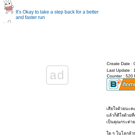
It's Okay to take a step back for a better
and faster run
Diary ปีละครั้ง ^0^
กลับมาแล้ว
Create Date :
Last Update : 
ad
Counter : 520
Gimme a Little Peace in Mind
รอยต่อบางๆ....ที่กว้างเกินไปของเรา
เสียใจด้วยนะคะเ
ล้วก็ดีใจด้วยที่
เป็นคุณกระต่า
Alcoholic GirL""
ด ๆ ในโลกล้วน