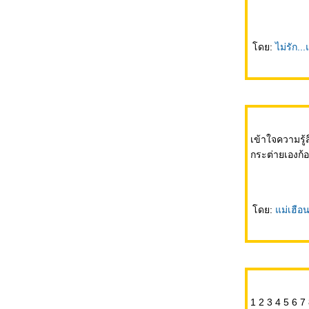
Do i have to make a decision?
ดย:
ไม่รัก..
วันทำงาน...
มุมมอง..
เข้าใจความรู
กระต่ายเองก้
บางสิ่ง...
ดย:
ม่เฮือ
i will be... better
พักผ่อน...+ มือแดง เท้าดำ
1 2 3 4 5 6 7 8 9 10 ตัวในชีวิตของต่ายน้อย รักหมาจริงๆ ยอมรับ หวังว่าเจ้าหญิง