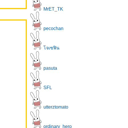
MrET_TK
pecochan
จเซฟิน
pasuta
SFL
utterztomato
ordinary_hero