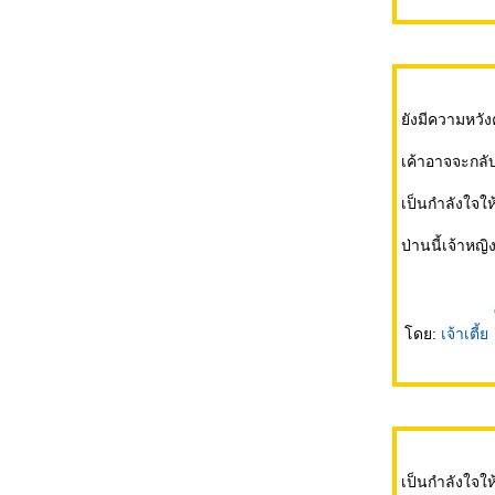
กล้แล้วๆๆๆ ตื่นเต้นจัง
ังมีความหวัง
รอยยิ้มที่ขอ...ทวงคืน
เค้าอาจจะกลับ
เป็นกำลังใจใ
Phi Phi Island....อีกแระ
ป่านนี้เจ้าหญ
เรานี่มันบ้าจริงๆเรยยยยยย.....
ดย:
เจ้าเตี้
It's .....MONDAY !!
วันแห่งความรักที่แสนธรรมดาของ
กระต่า