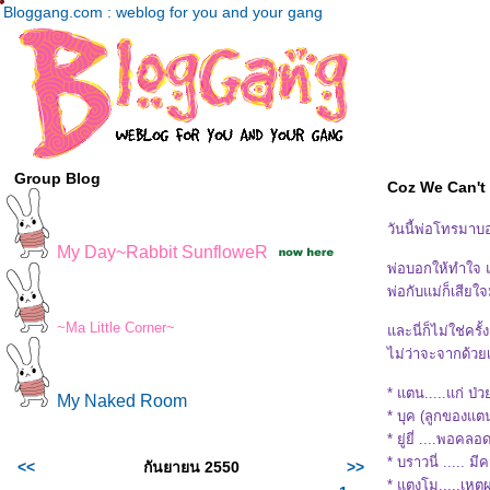
Bloggang.com : weblog for you and your gang
Group Blog
Coz We Can't 
วันนี้พ่อโทรมาบ
My Day~Rabbit SunfloweR
พ่อบอกให้ทำใจ แ
พ่อกับแม่ก็เสีย
~Ma Little Corner~
ละนี่ก็ไม่ใช่ครั
ไม่ว่าจะจากด้วย
* แตน.....แก่ ป
My Naked Room
* บุค (ลูกของแตน
* ยู่ยี่ ....พอค
* บราวนี่ ..... 
<<
กันยายน 2550
>>
* แตงโม.....เหตุ