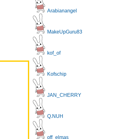
Arabianangel
MakeUpGuru83
kof_of
Kofschip
JAN_CHERRY
Q.NUH
off_elmas