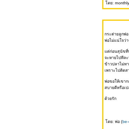
ดย: monthly 
ข้อตกลงเล็กๆ ++ อาหารยามดึก
ขอบคุณพี่ๆสำหรับอาหาร..เพื่อไนท์ชิพผู้
หิวโห
กระต่ายลูกพ่อ
พ่อไม่แน่ใจว่า
ต่ก่อนสุนัขที่
HappyDinner --- GossipGirl ---
จะหายไปทีละ
Nightmare
ข้าวปลาไม่ท
เพราะไปติดสาว
บ้านหลังเล็ก.....และความสุขของกระต่า
พ่อขอให้เขาก
สบายดีหรือเปล
หมวกกันน็อคใหม่.......อาหารเวียดนาม
ด้วยรัก
ละ...เตรียมตัวย้ายบ้านแว้ววววววว
ดย: พ่อ (
be-
วันล้างบ้าน....กะซอมบี้ไม่ยอมนอน