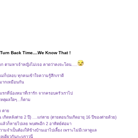
Turn Back Time....We Know That !
อก ตามหาเจ้าหญิงไม่เจอ คาดว่าคงจะโดน.....
ม่ก็ปลอบ ทุกคนเข้าใจความรู้สึกเราดี
ใจมากเหมือนกัน
้งแรกที่น้องหมาที่เรารัก จากครอบครัวเราไป
เหตุผลใดๆ...ก็ตาม
่วย ตา
 เกิดหลังต่าย 2 ปี) ....แก่ตาย (ตายตอนวันเกิดอายุ 16 ปีของต่ายด้วย)
ลอดแล้วก็หายไปเลย พบศพอีก 2 อาทิตย์ต่อมา
มีความจำเป็นต้องให้ข้างบ้านเอาไปเลี้ยง เพราะไม่มีเวลาดูแล
ผลเดียวกันกะบราวนี่