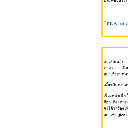
ปล. ตอบยาวไปห
Rabbit's Life up-dated!!
ดย:
Almondb
My Last Day at West-Sands
Rabbit's One Fine Day....
่เลยเนอะ
คาดว่า ... เนี
when i'm feeling BLUE!
อย่าเพิ่งหมด
เดี๋ยวมันคงก
สิ่งที่เห็น...และเป็นอยู่
เรื่องหมาเนี่ย
ก๊องแก๊ง (ดัล
จำได้ว่าร้องไ
Make a Move!!!!
อย่าเพิ่ง giv