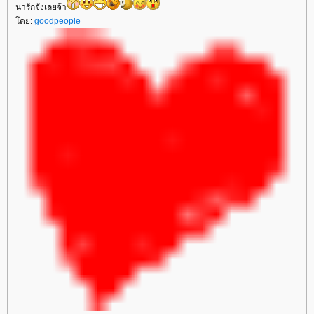
น่ารักจังเลยจ้า
ดย:
goodpeople