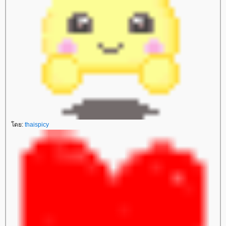
ดย:
thaispicy