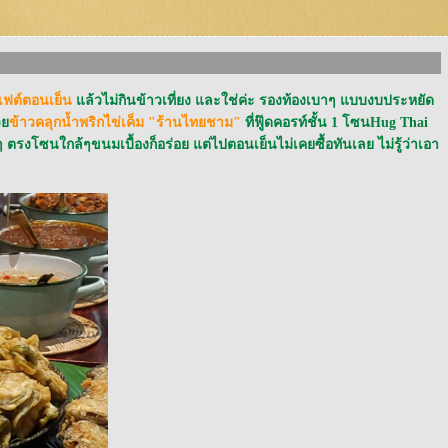
ฟเฟต์ตอนเย็น
ล้วไม่กินข้าวเที่ยง และใช่ค่ะ รองท้องเบาๆ แบบงบประหยัด
้ว
ข้าวคลุกน้ำพริกไข่เค็ม "ร้านไทยชาม"
ที่ฟู๊ดคอรท์ชั้น 1 โซนHug Thai
ๆ ตรงโซนใกล้ๆขนมเบื้องก็อร่อย แต่ไปตอนเย็นไม่เคยซื้อทันเลย ไม่รู้ว่าเอา