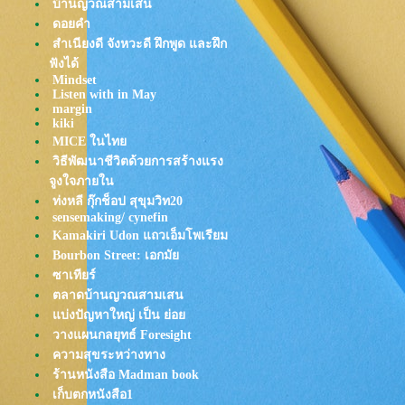
Warin
บ้านญวณสามเสน
หล่นหายระหว่างทาง - Phumin
ดอยคำ
15/5/68
สำเนียงดี จังหวะดี ฝึกพูด และฝึก
TangBadVoice - End Of Time
ฟังได้
เมฆใต้น้ำ
Mindset
Oh Wonder - How It Goes
Listen with in May
Jeff Satur - ฉันก่อนเจอเธอ
margin
kiki
PURPEECH - สายรุ้งหลังฝนโปร
Vienna
MICE ในไท
Jeff Satur - เหมือนวิวาห์ (Rain
วิธีพัฒนาชีวิตด้วยการสร้างแรง
wedding)
จูงใจภายใน
กอดตัวเอง - tAH AND FRIENDS.
ท่งหลี กุ๊กช็อป สุขุมวิท20
เลิกตั้งแต่เริ่ม: Getsunova
sensemaking/ cynefin
คิดถึงไปก่อน - BOMB AT TRACK
Kamakiri Udon แถวเอ็มโพเรียม
Feat.Alien Safeplanet
Bourbon Street: เอกมั
HONNE - LIFE_you only get one
ซาเทียร์
HONNE - B I K E
ตลาดบ้านญวณสามเสน
เพลงซ่อนคน - Yoshisawa
บ่งปัญหาใหญ่ เป็น ย่อ
TELEx TELEXs - ดาว (Let Me)
วางแผนกลยุทธ์ Foresight
Penguin Villa - เศษหนึ่งส่วนใด |
P1ECE
ความสุขระหว่างทาง
Johnny Stimson - Smile
ร้านหนังสือ Madman book
Johnny Stimson - Empty
เก็บตกหนังสือ1
Apartment