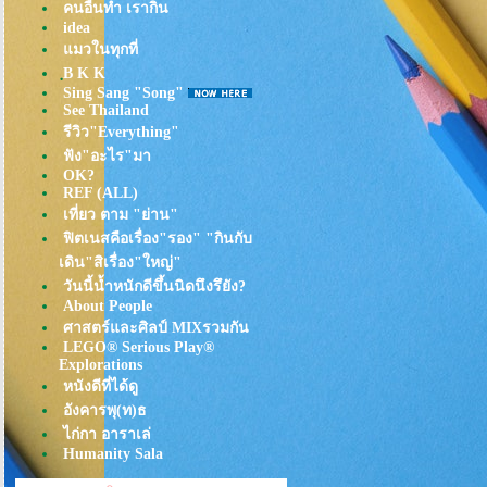
คนอื่นทำ เรากิน
idea
มวในทุกที่
ฺB K K
Sing Sang "Song"
See Thailand
รีวิว"Everything"
ฟัง"อะไร"มา
OK?
REF (ALL)
เที่ยว ตาม "ย่าน"
ฟิตเนสคือเรื่อง"รอง" "กินกับ
เดิน"สิเรื่อง"ใหญ่"
วันนี้น้ำหนักดีขึ้นนิดนึงรึยัง?
About People
ศาสตร์และศิลป์ MIXรวมกัน
LEGO® Serious Play®
Explorations
หนังดีที่ได้ดู
อังคารพุ(ท)ธ
ไก่กา อาราเล่
Humanity Sala