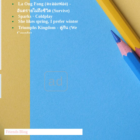
La Ong Fong (ละอองฟอง) -
อันตรายไม่ถึงชีวิต (Survive)
Sparks · Coldplay
She likes spring, I prefer winter
Triumphs Kingdom - คู่กัน (We
Couple)
YENTED - จารย์ (Void) ft. WIN
SQWEEZ ANIMAL
TATTOO COLOUR - อยาก
รู้..เสมอมา | WHY feat. Greasy
Café
Tom Misch - Sultan Of Silence
Go as a river - Plum village song
ad
LANY - ILYSB
keshi - summer
Alesso - Heroes (we could be) ft.
Tove Lo
HONNE - Day 1
Lady Gaga - Your Song
Johnny Stimson - You Can Do It
Oh Wonder - How It Goes
หนูน้อยอาราเล่
Of Monsters and Men - Dirty
Paws
Friends Blog
Passion Pit - Where the Sky