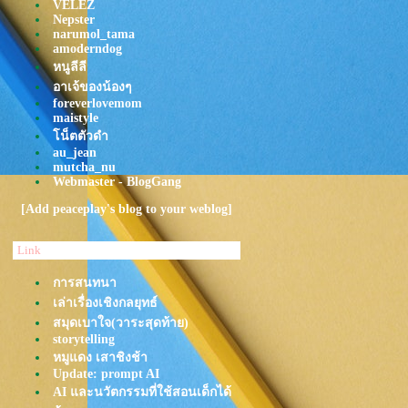
Hangs
VELEZ
Nepster
YEW - ลมแล้ง
narumol_tama
นาฬิกา · Funky Wah Wah ·
amoderndog
MOJIKO
หนูลีลี
TATTOO COLOUR - ขอให้เราทั้ง
อาเจ้ของน้องๆ
คู่โชคดี
foreverlovemom
MACKLEMORE & RYAN
maistyle
LEWIS - CAN'T HOLD US
น็ตตัวดำ
FEAT. RAY DALTON
au_jean
Tame Impala - Dracula
mutcha_nu
What's Up
Webmaster - BlogGang
MILLI - สาธุ (SAA-TUU) ft.
TangBadVoice
[Add peaceplay's blog to your weblog]
Whal & Dolph x MARCKRIS
BUS - สิ่งที่สวยงาม (Special)
Link
บ้านของหัวใจ Cover by NADIA |
OST. FAST & FEEL LOVE
การสนทนา
Bombay Bicycle Club - Shuffle ​​​​​​​
เล่าเรื่องเชิงกลยุทธ์
Plastic Plastic - คลื่น (Frequency)
สมุดเบาใจ(วาระสุดท้าย)
Plastic Plastic - มีชีวิต (Alive)
storytelling
Spirited Away: Always with me
Saja Boys - Soda Pop
หมูแดง เสาชิงช้า
Update: prompt AI
GREASY CAFE - สิ่งใดๆ
AI และนวัตกรรมที่ใช้สอนเด็กได้
ครงามเลิศในปฐพี Phumin x