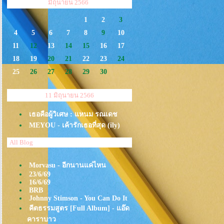
<<
>>
มิถุนายน 2566
1
2
3
4
5
6
7
8
9
10
11
12
13
14
15
16
17
18
19
20
21
22
23
24
25
26
27
28
29
30
11 มิถุนายน 2566
เธอคือผู้วิเศษ : แหนม รณเดช
MEYOU - เค้ารักเธอที่สุด (ily)
All Blog
Morvasu - อีกนานแค่ไหน
23/6/69
16/6/69
BRB
Johnny Stimson - You Can Do It
คีตธรรมสูตร [Full Album] - แอ๊ด
คาราบาว