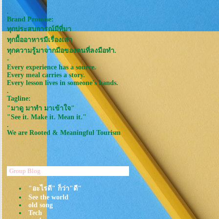
.
Brand Promise:
ทุกประสบการณ์มีที่มา
ทุกมื้ออาหารมีเรื่องเล่า
ทุกความรู้มาจากมือของคนที่ลงมือทำ.
-
Every experience has a source.
Every meal carries a story.
Every lesson lives in someone's hands.
.
Tagline:
"มาดู มาทำ มาเข้าใจ"
"See it. Make it. Mean it."
.
We are Rooted & Meaningful Tourism
Group Blog
"อะไรดี" ก็ว่า"ดี"
See the world
old song
Tech