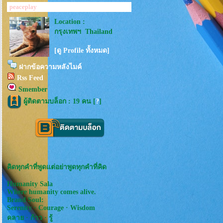
peaceplay
Location :
กรุงเทพฯ Thailand
[ดู Profile ทั้งหมด]
ฝากข้อความหลังไมค์
Rss Feed
Smember
ผู้ติดตามบล็อก : 19 คน [
?
]
คิดทุกคำที่พูดแต่อย่าพูดทุกคำที่คิด
Humanity Sala
Where humanity comes alive.
Brand Soul:
Serenity · Courage · Wisdom
คลาย · ก้าว · รู้