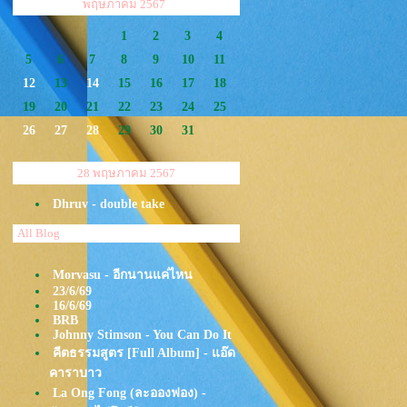
<<
>>
พฤษภาคม 2567
1
2
3
4
5
6
7
8
9
10
11
12
13
14
15
16
17
18
19
20
21
22
23
24
25
26
27
28
29
30
31
28 พฤษภาคม 2567
Dhruv - double take
All Blog
Morvasu - อีกนานแค่ไหน
23/6/69
16/6/69
BRB
Johnny Stimson - You Can Do It
คีตธรรมสูตร [Full Album] - แอ๊ด
คาราบาว
La Ong Fong (ละอองฟอง) -