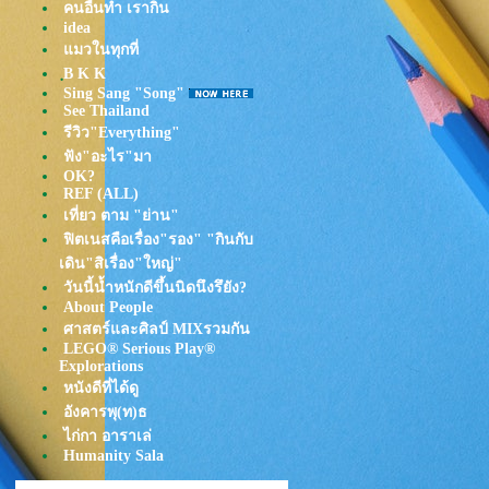
คนอื่นทำ เรากิน
idea
มวในทุกที่
ฺB K K
Sing Sang "Song"
See Thailand
รีวิว"Everything"
ฟัง"อะไร"มา
OK?
REF (ALL)
เที่ยว ตาม "ย่าน"
ฟิตเนสคือเรื่อง"รอง" "กินกับ
เดิน"สิเรื่อง"ใหญ่"
วันนี้น้ำหนักดีขึ้นนิดนึงรึยัง?
About People
ศาสตร์และศิลป์ MIXรวมกัน
LEGO® Serious Play®
Explorations
หนังดีที่ได้ดู
อังคารพุ(ท)ธ
ไก่กา อาราเล่
Humanity Sala