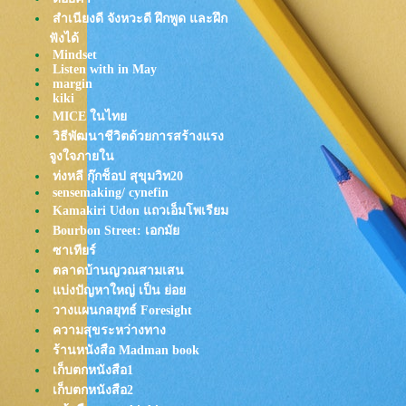
15/5/68
สำเนียงดี จังหวะดี ฝึกพูด และฝึก
TangBadVoice - End Of Time
ฟังได้
เมฆใต้น้ำ
Mindset
Oh Wonder - How It Goes
Listen with in May
Jeff Satur - ฉันก่อนเจอเธอ
margin
kiki
PURPEECH - สายรุ้งหลังฝนโปร
Vienna
MICE ในไท
Jeff Satur - เหมือนวิวาห์ (Rain
วิธีพัฒนาชีวิตด้วยการสร้างแรง
wedding)
จูงใจภายใน
กอดตัวเอง - tAH AND FRIENDS.
ท่งหลี กุ๊กช็อป สุขุมวิท20
เลิกตั้งแต่เริ่ม: Getsunova
sensemaking/ cynefin
คิดถึงไปก่อน - BOMB AT TRACK
Kamakiri Udon แถวเอ็มโพเรียม
Feat.Alien Safeplanet
Bourbon Street: เอกมั
HONNE - LIFE_you only get one
ซาเทียร์
HONNE - B I K E
ตลาดบ้านญวณสามเสน
เพลงซ่อนคน - Yoshisawa
บ่งปัญหาใหญ่ เป็น ย่อ
TELEx TELEXs - ดาว (Let Me)
วางแผนกลยุทธ์ Foresight
Penguin Villa - เศษหนึ่งส่วนใด |
P1ECE
ความสุขระหว่างทาง
Johnny Stimson - Smile
ร้านหนังสือ Madman book
Johnny Stimson - Empty
เก็บตกหนังสือ1
Apartment
Coldplay -
เก็บตกหนังสือ2
feelslikeimfallinginlove