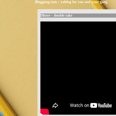
Bloggang.com : weblog for you and your gang
Dhruv - double take