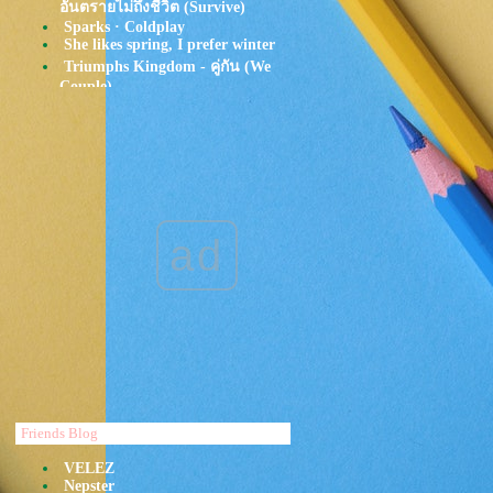
อันตรายไม่ถึงชีวิต (Survive)
Sparks · Coldplay
She likes spring, I prefer winter
Triumphs Kingdom - คู่กัน (We
Couple)
YENTED - จารย์ (Void) ft. WIN
SQWEEZ ANIMAL
TATTOO COLOUR - อยาก
รู้..เสมอมา | WHY feat. Greasy
Café
Tom Misch - Sultan Of Silence
Go as a river - Plum village song
ad
LANY - ILYSB
keshi - summer
Alesso - Heroes (we could be) ft.
Tove Lo
HONNE - Day 1
Lady Gaga - Your Song
Johnny Stimson - You Can Do It
Oh Wonder - How It Goes
หนูน้อยอาราเล่
Of Monsters and Men - Dirty
Paws
Friends Blog
Passion Pit - Where the Sky
Hangs
VELEZ
Nepster
YEW - ลมแล้ง