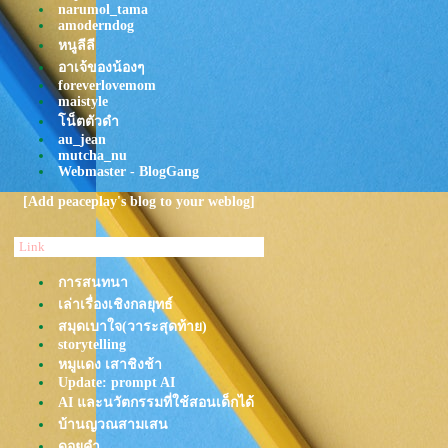
narumol_tama
นาฬิกา · Funky Wah Wah ·
amoderndog
MOJIKO
หนูลีลี
TATTOO COLOUR - ขอให้เราทั้ง
อาเจ้ของน้องๆ
คู่โชคดี
foreverlovemom
MACKLEMORE & RYAN
maistyle
LEWIS - CAN'T HOLD US
น็ตตัวดำ
FEAT. RAY DALTON
au_jean
Tame Impala - Dracula
mutcha_nu
What's Up
Webmaster - BlogGang
MILLI - สาธุ (SAA-TUU) ft.
TangBadVoice
[Add peaceplay's blog to your weblog]
Whal & Dolph x MARCKRIS
BUS - สิ่งที่สวยงาม (Special)
Link
บ้านของหัวใจ Cover by NADIA |
OST. FAST & FEEL LOVE
การสนทนา
Bombay Bicycle Club - Shuffle ​​​​​​​
เล่าเรื่องเชิงกลยุทธ์
Plastic Plastic - คลื่น (Frequency)
สมุดเบาใจ(วาระสุดท้าย)
Plastic Plastic - มีชีวิต (Alive)
storytelling
Spirited Away: Always with me
Saja Boys - Soda Pop
หมูแดง เสาชิงช้า
Update: prompt AI
GREASY CAFE - สิ่งใดๆ
AI และนวัตกรรมที่ใช้สอนเด็กได้
ครงามเลิศในปฐพี Phumin x
Warin
บ้านญวณสามเสน
หล่นหายระหว่างทาง - Phumin
ดอยคำ