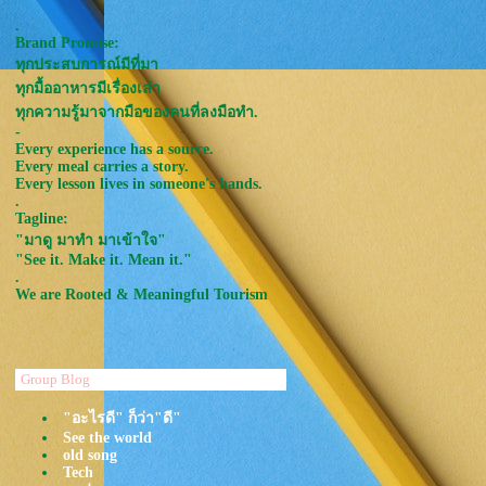
.
Brand Promise:
ทุกประสบการณ์มีที่มา
ทุกมื้ออาหารมีเรื่องเล่า
ทุกความรู้มาจากมือของคนที่ลงมือทำ.
-
Every experience has a source.
Every meal carries a story.
Every lesson lives in someone's hands.
.
Tagline:
"มาดู มาทำ มาเข้าใจ"
"See it. Make it. Mean it."
.
We are Rooted & Meaningful Tourism
Group Blog
"อะไรดี" ก็ว่า"ดี"
See the world
old song
Tech