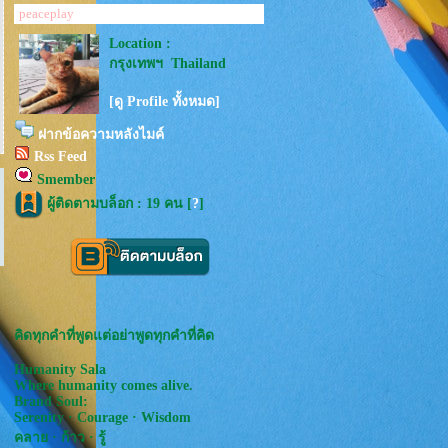
peaceplay
Location :
กรุงเทพฯ Thailand
[ดู Profile ทั้งหมด]
ฝากข้อความหลังไมค์
Rss Feed
Smember
ผู้ติดตามบล็อก : 19 คน [
?
]
คิดทุกคำที่พูดแต่อย่าพูดทุกคำที่คิด
Humanity Sala
Where humanity comes alive.
Brand Soul:
Serenity · Courage · Wisdom
คลาย · ก้าว · รู้