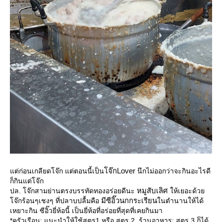
จ๊กLover
ต่ก่อนเกลียดโจ๊ก แต่ตอนนี้เป็น
นึกไม่ออกว่าจะกินอะไรดี
ก็กินแต่โจ๊ก
หมูสับเลิศ
ปล. โจ๊กสามย่านตรงบรรทัดทองอร่อยดีนะ
ห้เยอะด้ว
มีซีอิ๊วนกกระเรียน
จ๊กร้อนๆเชงๆ ที่ปลาบปลื้มคือ
นตำนานให้ได้
เหยาะกิน ซีอิ๊วยี่ห้อนี้ เป็นยี่ห้อที่อร่อยที่สุดที่เคยกินมา
*ครัวเรือน: แนะนำให้ใช้สูตร1 หรือ สูตร 2 ร้านอาหาร: สูตร 3 ก็ได้