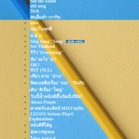
See the world
old song
Tech
คนอื่นทำ เรากิน
idea
มวในทุกที่
ฺB K K
Sing Sang "Song"
See Thailand
รีวิว"Everything"
ฟัง"อะไร"มา
OK?
REF (ALL)
เที่ยว ตาม "ย่าน"
ฟิตเนสคือเรื่อง"รอง" "กินกับ
เดิน"สิเรื่อง"ใหญ่"
วันนี้น้ำหนักดีขึ้นนิดนึงรึยัง?
About People
ศาสตร์และศิลป์ MIXรวมกัน
LEGO® Serious Play®
Explorations
หนังดีที่ได้ดู
อังคารพุ(ท)ธ
ไก่กา อาราเล่