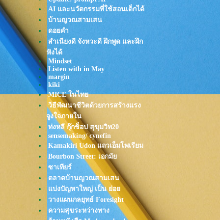
GREASY CAFE - สิ่งใดๆ
AI และนวัตกรรมที่ใช้สอนเด็กได้
ครงามเลิศในปฐพี Phumin x
Warin
บ้านญวณสามเสน
หล่นหายระหว่างทาง - Phumin
ดอยคำ
15/5/68
สำเนียงดี จังหวะดี ฝึกพูด และฝึก
TangBadVoice - End Of Time
ฟังได้
เมฆใต้น้ำ
Mindset
Oh Wonder - How It Goes
Listen with in May
Jeff Satur - ฉันก่อนเจอเธอ
margin
kiki
PURPEECH - สายรุ้งหลังฝนโปร
Vienna
MICE ในไท
Jeff Satur - เหมือนวิวาห์ (Rain
วิธีพัฒนาชีวิตด้วยการสร้างแรง
wedding)
จูงใจภายใน
กอดตัวเอง - tAH AND FRIENDS.
ท่งหลี กุ๊กช็อป สุขุมวิท20
เลิกตั้งแต่เริ่ม: Getsunova
sensemaking/ cynefin
คิดถึงไปก่อน - BOMB AT TRACK
Kamakiri Udon แถวเอ็มโพเรียม
Feat.Alien Safeplanet
Bourbon Street: เอกมั
HONNE - LIFE_you only get one
ซาเทียร์
HONNE - B I K E
ตลาดบ้านญวณสามเสน
เพลงซ่อนคน - Yoshisawa
บ่งปัญหาใหญ่ เป็น ย่อ
TELEx TELEXs - ดาว (Let Me)
วางแผนกลยุทธ์ Foresight
Penguin Villa - เศษหนึ่งส่วนใด |
P1ECE
ความสุขระหว่างทาง
Johnny Stimson - Smile