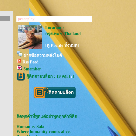
peaceplay
Location :
กรุงเทพฯ Thailand
[ดู Profile ทั้งหมด]
ฝากข้อความหลังไมค์
Rss Feed
Smember
ผู้ติดตามบล็อก : 19 คน [
?
]
คิดทุกคำที่พูดแต่อย่าพูดทุกคำที่คิด
Humanity Sala
Where humanity comes alive.