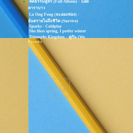
คีตธรรมสูตร [Full Album] - แอ๊ด
คาราบาว
La Ong Fong (ละอองฟอง) -
อันตรายไม่ถึงชีวิต (Survive)
Sparks · Coldplay
She likes spring, I prefer winter
Triumphs Kingdom - คู่กัน (We
Couple)
YENTED - จารย์ (Void) ft. WIN
SQWEEZ ANIMAL
TATTOO COLOUR - อยาก
รู้..เสมอมา | WHY feat. Greasy
Café
Tom Misch - Sultan Of Silence
Go as a river - Plum village song
ad
LANY - ILYSB
keshi - summer
Alesso - Heroes (we could be) ft.
Tove Lo
HONNE - Day 1
Lady Gaga - Your Song
Johnny Stimson - You Can Do It
Oh Wonder - How It Goes
หนูน้อยอาราเล่
Of Monsters and Men - Dirty