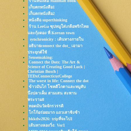
ร้านหนังสือ Madman book
Johnny Stimson - Empty
เก็บตกหนังสือ1
Apartment
Coldplay -
เก็บตกหนังสือ2
feelslikeimfallinginlove
หน้งสือ superthinking
Johnny Stimson - Raindrops in
Jakarta
ร้าน LeeGa ซุปหมูใส่เกลือพริกไท
Dhruv - double take
ละกุ้งดอง ที่ Korean town
Valley - When You Know
synchronicity : เดินทางภายใน
Someone
HONNE - Songs In My Head
อธิบายconnect the dot_ เอามา
The Beatles - Blackbird
ประยุกต์ใช้
Billie Eilish - What Was I Made
Sensemaking:
For?
Connect the Dots: The Art &
HYBS x GANGGA - Let It Rain
Science of Creating Good Luck |
TATTOO COLOUR - แล้วแต่
Christian Busch |
ม่คุณ
TEDxConnecticutCollege
The worst in life: Connect the dot
Jeff Satur - ซ่อน (ไม่) หา l Ghost
ข้าวมันไก่ โชคดีโกตาและหมูสับ
HONNE - la la la that’s how it
goes (dream edit)
นึ่งปลาเค็ม สามเสน สะพาน
John Mayer - You're Gonna Live
พระราม8
Forever in Me
ทอดมันวัดจักรวรรดิ
fellow fellow - หน้าที่ของน้ำตา
กโก้อร่อยมาก แถวเสาชิงช้า
feat. FREEHAND
Jeanius - หาคนเก่าในคนใหม่
bkkdw2026: tripที่จะไป1
roll over, baby: lany
เส้นทางลองวิ่ง: Ver1
กลับไปเริ่มรักกันใหม่ (time