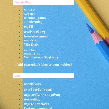
Paws
Friends Blog
Passion Pit - Where the Sky
Hangs
VELEZ
Nepster
YEW - ลมแล้ง
narumol_tama
นาฬิกา · Funky Wah Wah ·
amoderndog
MOJIKO
หนูลีลี
TATTOO COLOUR - ขอให้เราทั้ง
อาเจ้ของน้องๆ
คู่โชคดี
foreverlovemom
MACKLEMORE & RYAN
maistyle
LEWIS - CAN'T HOLD US
น็ตตัวดำ
FEAT. RAY DALTON
au_jean
Tame Impala - Dracula
mutcha_nu
What's Up
Webmaster - BlogGang
MILLI - สาธุ (SAA-TUU) ft.
TangBadVoice
[Add peaceplay's blog to your weblog]
Whal & Dolph x MARCKRIS
BUS - สิ่งที่สวยงาม (Special)
Link
บ้านของหัวใจ Cover by NADIA |
OST. FAST & FEEL LOVE
การสนทนา
Bombay Bicycle Club - Shuffle ​​​​​​​
เล่าเรื่องเชิงกลยุทธ์
Plastic Plastic - คลื่น (Frequency)
สมุดเบาใจ(วาระสุดท้าย)
Plastic Plastic - มีชีวิต (Alive)
storytelling
Spirited Away: Always with me
Saja Boys - Soda Pop
หมูแดง เสาชิงช้า
Update: prompt AI