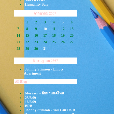
Humanity Sala
<<
>>
กรกฏาคม 2567
1
2
3
4
5
6
7
8
9
10
11
12
13
14
15
16
17
18
19
20
21
22
23
24
25
26
27
28
29
30
31
5 กรกฏาคม 2567
Johnny Stimson - Empty
Apartment
All Blog
Morvasu - อีกนานแค่ไหน
23/6/69
16/6/69
BRB
Johnny Stimson - You Can Do It