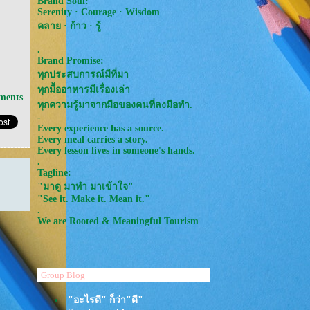
Brand Soul:
Serenity · Courage · Wisdom
คลาย · ก้าว · รู้
.
Brand Promise:
ทุกประสบการณ์มีที่มา
ทุกมื้ออาหารมีเรื่องเล่า
ments
ทุกความรู้มาจากมือของคนที่ลงมือทำ.
-
Every experience has a source.
Every meal carries a story.
Every lesson lives in someone's hands.
.
Tagline:
"มาดู มาทำ มาเข้าใจ"
"See it. Make it. Mean it."
.
We are Rooted & Meaningful Tourism
Group Blog
"อะไรดี" ก็ว่า"ดี"