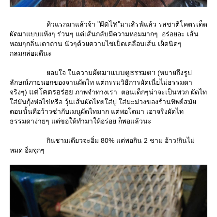
"ผัดไท"
คิวแรกมาแล้วจ้า
มาเสิรฟ์แล้ว รสชาติโคตรเด็ด
ผัดมาแบบแห้งๆ ร่วนๆ แต่เส้นกลับมีความหอมมากๆ อร่อยอะ เส้น
หอมๆกลิ่นเตาถ่าน นัวๆด้วยความไข่เป็ดเคลือบเส้น เผ็ดนิดๆ
กลมกล่อมดีนะ
ผัดมาแบบดูธรรมดา
อมใจ ในความ
(หมายถึงรูป
ลักษณ์ภายนอกของจานผัดไท แต่กรรมวิธีการผัดเนี่ยไม่ธรรมดา
ต่โคตรอร่อ
จริงๆ)
ภาพจำทางเรา ตอนเด็กๆน่าจะเป็นพวก ผัดไท
ส่มันกุ้งห่อไข่หรือ วุ้นเส้นผัดไทยใส่ปู ใส่มะม่วงของร้านทิพย์สมั
ตอนนั้นคือว้าวซ่ากับเมนูผัดไทมาก แต่พอโตมา เอาจริงผัดไท
ธรรมดาง่ายๆ แต่ขอให้ทำมาให้อร่อย ก็พอแล้วนะ
กินชามเดียวจะอิ่ม 80% แต่พอกิน 2 ชาม อ้าว!กินไม่
หมด อิ่มจุกๆ