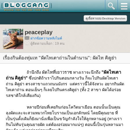
peaceplay
ฝากข้อความหลังไมค์
ผู้ติดตามบล็อก : 19 คน
เรื่องกินต้องทุ่มเท "ผัดไทเตาถ่านในตำนาน": ผัดไท คิคูย่า
ผัดไทที่เยาวราช
"ผัดไทเตา
ถ้านึกถึง
ทางเราจะนึกถึง
ถ่าน คิคูย่า"
ซึ่งปกติถ้าเราไปกินตอนกลางวัน ก็จะไปกินผัดไทเตา
ถ่าน คิคูย่า ตรงสาขาแถวถนนมังกร แต่คราวนี้ได้จังหวะ อยากกินผัด
ไทเตาถ่าน ตอนเย็นๆ ก็เลยไปกินตรงคิคูย่า (ทั้ง 2 สาขา ผัดได้อร่อ
รสชาติใกล้เคียงกัน)
หลายปีก่อนที่เคยกินก่อนโควิดมาเยือน ตอนนั้นเป็นคุณ
ลุงผัดและจะสวมหมวกไทยโบราณเป็นเอกลักษณ์ โดยมีคุณยาย ที่
เป็นรุ่นดั้งเดิมก็ยังมานั่งเพื่อเป็นขวัญกำลังใจให้ลูกหลานอยู่ (ทางเรา
กินไม่ทันรุ่นคุณยายผัด แต่ต้องอร่อยมากแน่ๆ) ตอนนี้เป็นรุ่นหลานมา