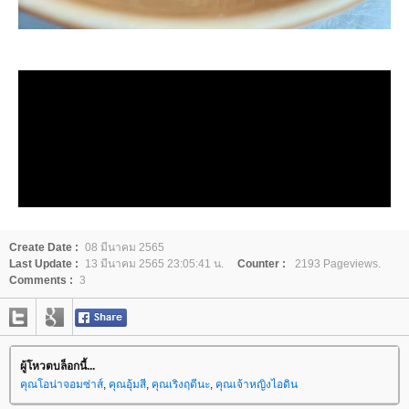
Create Date :
08 มีนาคม 2565
Last Update :
13 มีนาคม 2565 23:05:41 น.
Counter :
2193 Pageviews.
Comments :
3
ผู้โหวตบล็อกนี้...
คุณโอน่าจอมซ่าส์
,
คุณอุ้มสี
,
คุณเริงฤดีนะ
,
คุณเจ้าหญิงไอดิน