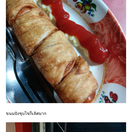
ขนมปังชุบไข่ก็เลิศมาก