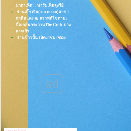
มากาเห็ด": ฟาร์มเห็ดลุงรีย์
ร้านเกี๊ยวจีน(sun moon)สาขา
ท่าดินแดง & คราฟต์โซดามะ
ปี๊ด:กลิ่นกระวานThe Craft บาง
สระเก้า
ร้านข้าวปั้น เปิด24ชม (ซอ
พร้อมมิตร สุขุมวิท39) อร่อยยันซุปมิ
ซะ
ขอไป ก็จัดให้ "อาหารตามธาตุ
เรือน"@ Slow Life บางกอก
อยากให้ทุกวันเป็น "วันสุข"(ร้านมิ
ชลินที่"พัทยา")
ad
EAT อาหารพม่า ที่ร้านKalyana
อุไร ห่านพะโล้: กินกลางวัน อิ่มยัน
เย็น
ก๋วยจั๋บมิสเตอรโจ ที่ One Bangkok
: อยากพลีชีพเมื่อไ้ด้อีท "หมูกรอบ":
อาหารพม่า ในวันที่"ฝนตก"
พ.ศ 2568 โลก"ข้าวมันไก่"ของคุณ
จะเปลี่ยนไป: ร้านข้าวมันไก่ไห
Friends Blog