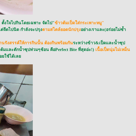
)
ตั้งใจไปกินโดยเฉพาะ จัดไป"
ข้าวต้มเป็ดใส่กระเพาะหมู"
ืดไปนิด กำลังจะปรุง
ตามสไตล์ยอดนักปรุง
อย่างเราและ(อร่อยไม่ซ้ำ
นรังสรรค์ให้การกินนั้น ต้องกินพร้อมกัน
ระหว่างข้าว&เป็ดและน้ำซุป
วต้มและตักน้ำซุปท่วมๆช้อน คือPerfect Bite ที่สุดอ่ะ!)
เนื้อเป็ดนุ่มไม่เหม็น
่อยใช้ได้เล