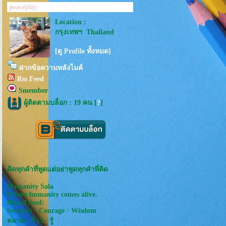
peaceplay
Location :
กรุงเทพฯ Thailand
[ดู Profile ทั้งหมด]
ฝากข้อความหลังไมค์
Rss Feed
Smember
ผู้ติดตามบล็อก : 19 คน [
?
]
คิดทุกคำที่พูดแต่อย่าพูดทุกคำที่คิด
Humanity Sala
Where humanity comes alive.
Brand Soul:
Serenity · Courage · Wisdom
คลาย · ก้าว · รู้