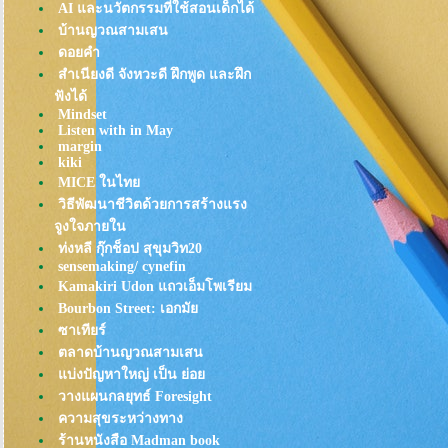
ตุ๊บตั๊บเหล่าแปะ : ใช่จ่ะ!ต่อแถว 1
AI และนวัตกรรมที่ใช้สอนเด็กได้
ชม.เพื่อกิน
บ้านญวณสามเสน
Kobe Tonteki : คารวะในความ
ดอยคำ
อร่อยของหมูราดซอส
สำเนียงดี จังหวะดี ฝึกพูด และฝึก
ตะลุยแพร่งนรา รอบ2
ฟังได้
Ohachi Butadon หมูย่างเตาถ่าน ที่
Mindset
Listen with in May
ซ่อนตัวบนลิโด้ (สยาม)
margin
กุยช่าย ตอกไข่ (ขอปันใจจาก
kiki
กุยช่าย ตลาดพลูแปปนึง)
MICE ในไท
ขนมฝรั่งกุฎีจีน สดๆอุ่นๆกรุ่นๆ
วิธีพัฒนาชีวิตด้วยการสร้างแรง
จาก"เตา"
จูงใจภายใน
Henryfry: ไก่ทอดในตำนาน รอ
ท่งหลี กุ๊กช็อป สุขุมวิท20
คอยมานาน กว่าจะได้กิน
sensemaking/ cynefin
Kamakiri Udon แถวเอ็มโพเรียม
"ข้าวต้มกระดูกหมู" เยาวราช
Bourbon Street: เอกมั
Tonkatsu TOKU (ทงคัตสึ อร่อ
ซาเทียร์
ขั้นสุด!)
ตลาดบ้านญวณสามเสน
เท๊กซัส สุกี้: ไม่อ้วนได้ไง อร่อ
บ่งปัญหาใหญ่ เป็น ย่อ
ขนาดนี้!
วางแผนกลยุทธ์ Foresight
ดับร้อน ย้อมใจ ด้วย ไอศครีม"ร้าน
ความสุขระหว่างทาง
อำนวย"
ร้านหนังสือ Madman book
ที่สุดของ "ต้มเลือดหมู":