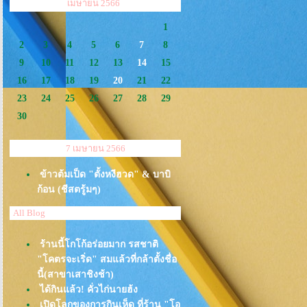
<<
>>
เมษายน 2566
1
2
3
4
5
6
7
8
9
10
11
12
13
14
15
16
17
18
19
20
21
22
23
24
25
26
27
28
29
30
7 เมษายน 2566
ข้าวต้มเป็ด "ตั้งหงีฮวด" & บาบิ
ก้อน (ชีสตรู้มๆ)
All Blog
ร้านนี้โกโก้อร่อยมาก รสชาติ
"โคตรจะเริ่ด" สมแล้วที่กล้าตั้งชื่อ
นี้(สาขาเสาชิงช้า)
ได้กินแล้ว! คั่วไก่นายฮ้ง
เปิดโลกของการกินเห็ด ที่ร้าน "โอ