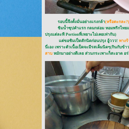
รอบนี้จึงตั้งมั่นอย่างแรงกล้า
(หรือตะกละ?
ชิมน้ำซุปคำแรก กลมกล่อม หอมพริกไทยแต่จ
ปรุงแต่ละที Portionที่เหยาะไม่เคยเท่ากัน)
ต่ขอชิมเป็ดสักนิดก่อนปรุง อู้ววว!
ทางร้า
นี่เอง เพราะตัวเนื้อเป็ดจะมีรสเค็มนิดๆ(กินกับข้า
สาบ
หมักมาอย่างดีเลย ส่วนกระเพาะก็สะอาด อร