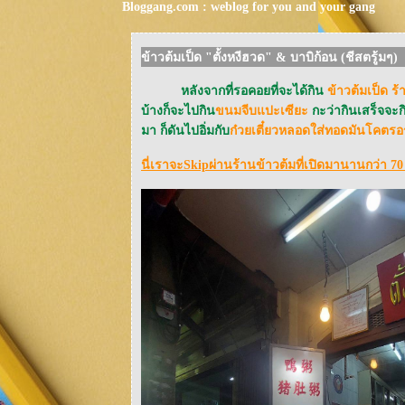
Bloggang.com : weblog for you and your gang
ข้าวต้มเป็ด "ตั้งหงีฮวด" & บาบิก้อน (ชีสตรู้มๆ)
หลังจากที่รอคอยที่จะได้กิน
ข้าวต้มเป็ด ร้
บ้างก็จะไปกิน
ขนมจีบแปะเซียะ
กะว่ากินเสร็จจะกิน
มา ก็ดันไปอิ่มกับ
ก๋วยเตี๋ยวหลอดใส่ทอดมันโคตรอร่อ
นี่เราจะSkipผ่านร้านข้าวต้มที่เปิดมานานกว่า 70