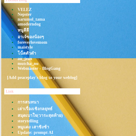
หน่ำหนั่ง
VELEZ
อาหาร"ไทใหญ่" ก็อร่อยเหมือนกัน
Nepster
นะ
narumol_tama
จะไปกิน"ขนมจีนไหหลำเจ๊วาเจ๊
amoderndog
หย่ง" แต่ได้เจอร้านในตำนานเพิ่ม
หนูลีลี
"คั่วไก่นายฮ้ง"
อาเจ้ของน้องๆ
foreverlovemom
ถ้า "คุณเกิดมาเพื่อจะกิน" คุณ
maistyle
เหมาะกับร้านนี้!!!"Kurathai
น็ตตัวดำ
Shokudo"(เครื่องเคียงไม่อั้น)
au_jean
Nagiya: อร่อยสิบ สิบ สิบ
mutcha_nu
Webmaster - BlogGang
จ๊กบรรทัดทองในตำนาน
(จรัสเมืองเจ้าเก่า)
[Add peaceplay's blog to your weblog]
ข้าวอบ”ปูวาตาริ”หม้อหิน ที่เพื่อน
รอกินมาครบ 1 ปี: Miharu
Link
กินทุุกอย่างจาก "ต้นตาลโตนด"
การสนทนา
ที่"ชุมชนบ้านไร่กร่าง" , "ชุนชน
เล่าเรื่องเชิงกลยุทธ์
ถ้ำรงค์" , "สวนตาลลุงถนอม"
สมุดเบาใจ(วาระสุดท้าย)
@เพชรบุรี
storytelling
ช่ค่ะ! กินข้าวผัดอเมริกัน
หมูแดง เสาชิงช้า
ที่"เยาวราช"(เล่าซ่งเฮง)
Update: prompt AI