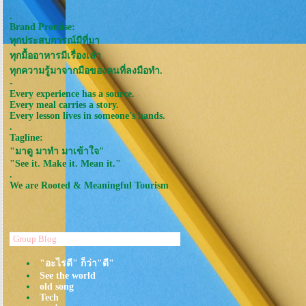
.
Brand Promise:
ทุกประสบการณ์มีที่มา
ทุกมื้ออาหารมีเรื่องเล่า
ทุกความรู้มาจากมือของคนที่ลงมือทำ.
-
Every experience has a source.
Every meal carries a story.
Every lesson lives in someone's hands.
.
Tagline:
"มาดู มาทำ มาเข้าใจ"
"See it. Make it. Mean it."
.
We are Rooted & Meaningful Tourism
Group Blog
"อะไรดี" ก็ว่า"ดี"
See the world
old song
Tech