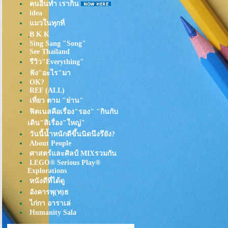
คนอื่นทำ เรากิน
idea
มวในทุกที่
ฺB K K
Sing Sang "Song"
See Thailand
รีวิว"Everything"
ฟัง"อะไร"มา
OK?
REF (ALL)
เที่ยว ตาม "ย่าน"
ฟิตเนสคือเรื่อง"รอง" "กินกับ
เดิน"สิเรื่อง"ใหญ่"
วันนี้น้ำหนักดีขึ้นนิดนึงรึยัง?
About People
ศาสตร์และศิลป์ MIXรวมกัน
LEGO® Serious Play®
Explorations
หนังดีที่ได้ดู
อังคารพุ(ท)ธ
ไก่กา อาราเล่
Humanity Sala