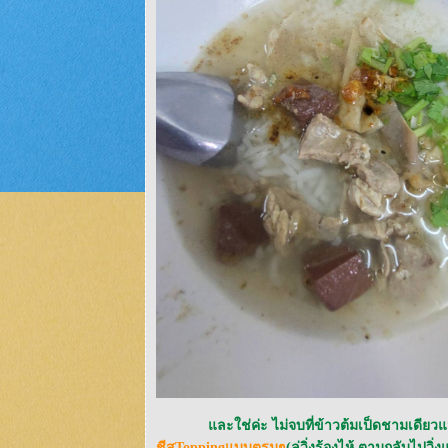
ละใช่ค่ะ ไม่จบที่ข้าวต้มเป็ดชามเดียวแ
ชีสToppingแบบตรูมๆ
(ลู่วิ่งร้องไห้ ตามกลับไปวิ่