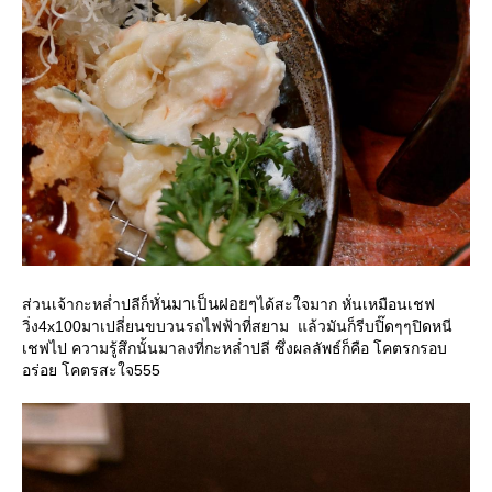
หั่นมาเป็นฝอยๆ
ส่วนเจ้ากะหล่ำปลีก็
ได้สะใจมาก หั่นเหมือนเชฟ
วิ่ง4x100มาเปลี่ยนขบวนรถไฟฟ้าที่สยาม แล้วมันก็รีบปิ๊ดๆๆปิดหนี
เชฟไป ความรู้สึกนั้นมาลงที่กะหล่ำปลี ซึ่งผลลัพธ์ก็คือ โคตรกรอบ
อร่อย โคตรสะใจ555