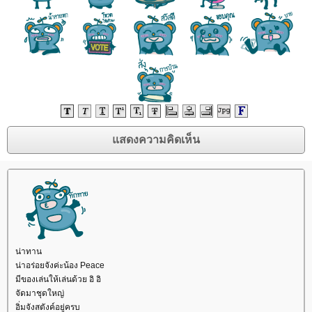
น่าทาน
น่าอร่อยจังค่ะน้อง Peace
มีของเล่นให้เล่นด้วย อิ อิ
จัดมาชุดใหญ่
อิ่มจังสตังค์อยู่ครบ