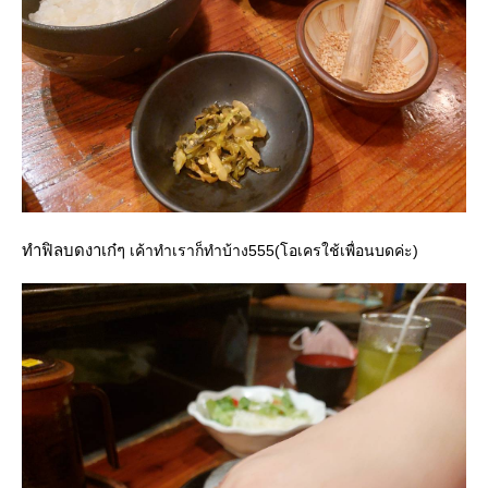
ทำฟิลบดงาเก๋ๆ
เค้าทำเราก็ทำบ้าง555(โอเครใช้เพื่อนบดค่ะ)