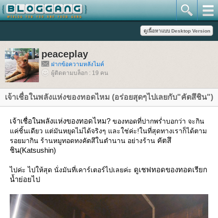
peaceplay
ฝากข้อความหลังไมค์
ผู้ติดตามบล็อก : 19 คน
เจ้าเชื่อในพลังแห่งของทอดไหม (อร่อยสุดๆไปเลยกับ"คัตสึชิน")
เจ้าเชื่อในพลังแห่งของทอดไหม?
ของทอดที่ปากพร่ำบอกว่า จะกิน
ค่ชิ้นเดียว แต่มันหยุดไม่ได้จริงๆ และใช่ค่ะ!ในที่สุดทางเราก็ได้ตาม
คัตสึ
รอยมากิน ร้านหมูทอดทงคัตสึในตำนาน อย่างร้าน
ชิน(Katsushin)
ดูเชฟทอดของทอดเรียก
ไปค่ะ ไปให้สุด นั่งมันที่เคาร์เตอร์ไปเลยค่ะ
น้ำย่อยไป