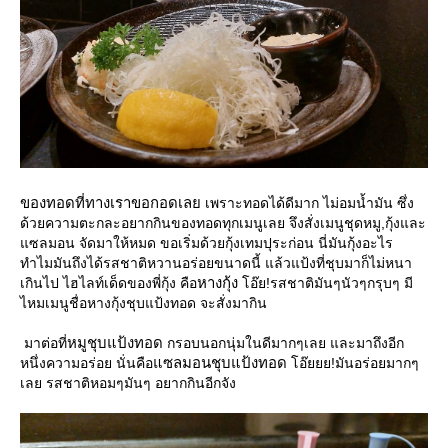
ของทอดที่ทางเราขอกอดเล
เพราะทอดได้ดีมาก ไม่อมน้ำมัน ซึ่ง
ด้วยความตะกละอยากกินของทอดทุกเมนูเลย จึงสั่งเมนูชุดหมู,กุ้งและ
ซลมอน จัดมาให้หมด ขอเริ่มด้วยกุ้งเทมปุระก่อน นี่มันกุ้งอะไร
ทำไมมันถึงได้รสชาติหวานอร่อยขนาดนี้ แล้วแป้งที่ชุบมาก็ไม่หนา
หางกุ้ง
เกินไป ไฮไลท์เด็ดของพี่กุ้ง คือ
อ๊ย!รสชาติมันๆนัวๆกรุบๆ มี
ไหมเมนูชื่อหางกุ้งชุบแป้งทอด จะสั่งมากิน
หมูชุบแป้งทอด
มาต่อที่
กรอบนอกนุ่มในดีมากๆเลย และมาถึงอีก
ซลมอนชุบแป้งทอด
หนึ่งความอร่อย นั่นคือ
อ๊ยยย!มันอร่อยมากๆ
เลย รสชาติหอมๆมันๆ อยากกินอีกจัง