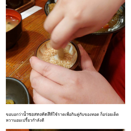
น้ำซอสทงคัตสึ
ขอบอกว่า
ที่ใช้ราดเพื่อกินคู่กับของทอด ก็อร่อยเด็ด
หวานอมเปรี้ยวกำลังดี