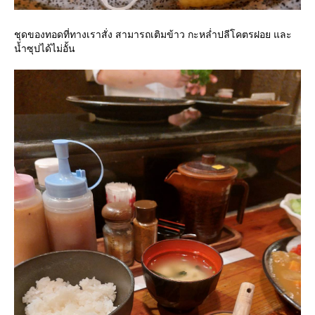
ชุดของทอดที่ทางเราสั่ง สามารถเติมข้าว กะหล่ำปลีโคตรฝอย และ
น้ำซุปได้ไม่อั้น