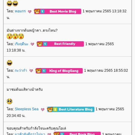
ดย:
หอมกร
1 พฤษภาคม 2565 13:18:32
น.
มันต่างจากต้นหญ้าคา..ตรงไหน?
ดย:
เริงฤดีนะ
1 พฤษภาคม 2565
13:18:38 น.
ดย:
กะว่าก๋า
1 พฤษภาคม 2565 18:55:02
น.
มาชมต้นแส้หางม้าครับ
ดย:
Sleepless Sea
1 พฤษภาคม 2565
20:34:40 น.
ขอบคุณสำหรับกำลังใจนะครับคุณโอเล่
ดย:
มาช้ายังดีกว่าไม่มา
1 พฤษภาคม