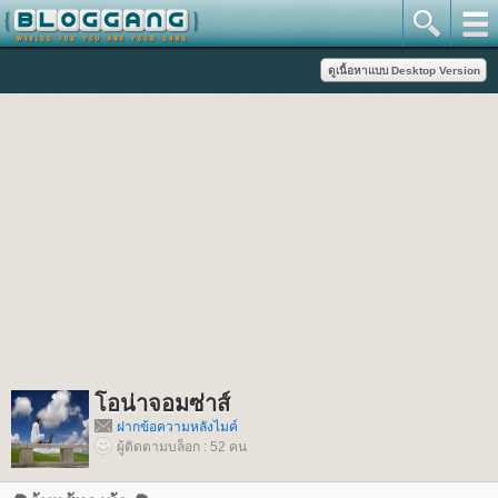
อน่าจอมซ่าส์
ฝากข้อความหลังไมค์
ผู้ติดตามบล็อก : 52 คน