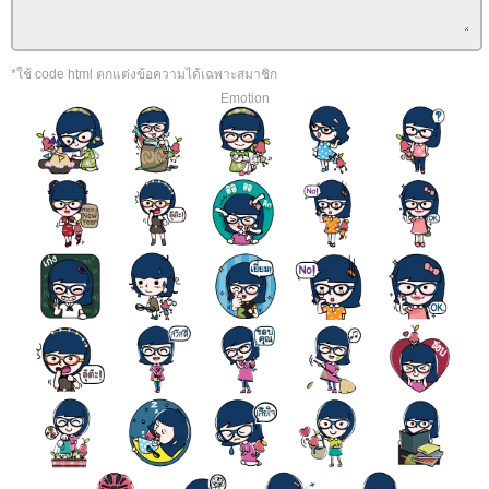
*ใช้ code html ตกแต่งข้อความได้เฉพาะสมาชิก
Emotion