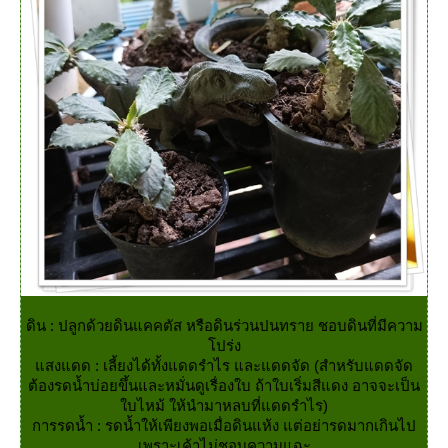
ดิน : ปลูกด้วยดินแคคตัส หรือดินร่วนปนทราย ชอบดินที่มีความ
ปร่ง
สงแดด : เลี้ยงได้ทั้งแดดรำไร และแดดจัด (สำหรับแดดจัด
ต้องรดน้ำบ่อยขึ้นและหมั่นดูเรื่องใบ ถ้าใบเริ่มสีแดง อาจจะเป็น
บไหม้ ให้นำมาหลบที่แดดรำไร)
การรดน้ำ : รดน้ำให้เพียงพอเมื่อดินแห้ง แต่อย่ารดมากเกินไป
เพราะเค้าไม่ชอบความแฉะ