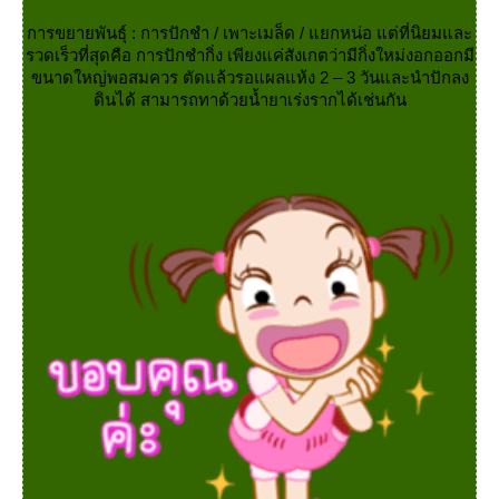
การขยายพันธุ์ : การปักชำ / เพาะเมล็ด / แยกหน่อ แต่ที่นิยมและ
รวดเร็วที่สุดคือ การปักชำกิ่ง เพียงแค่สังเกตว่ามีกิ่งใหม่งอกออกมี
ขนาดใหญ่พอสมควร ตัดแล้วรอแผลแห้ง 2 – 3 วันและนำปักลง
ดินได้ สามารถทาด้วยน้ำยาเร่งรากได้เช่นกัน