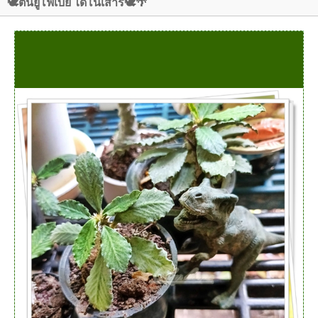
🕊️ต้นยูโฟเบีย ไดโนเสาร์🕊️🌴