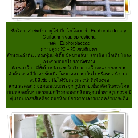
ชื่อวิทยาศาสตร์ของยูโฟเบีย ไดโนเสาร์ : Euphorbia decaryi
Guillaumin var. spirosticha
วงศ์ : Euphorbiaceae
ความสูง : 20 – 25 เซนติเมตร
ลักษณะลำต้น : ทรงพุ่มแผ่เตี้ย มีหนามสั้นๆ รอบต้น เมื่อเติบโตจะ
กระจายออกไปรอบทิศทาง
ลักษณะใบ : มีทั้งใบหยัก และใบเรียวยาว ใบจะแตกออกจาก
ลำต้น อาจมีสีแดงเข้มเมื่อโดนแดดมากเกินไปหรือขาดน้ำ และ
จะมีสีเขียวเมื่อได้รับแสงและน้ำที่เพียงพอ
ลักษณะดอก : ช่อดอกแบบกระจุก รูปกรวยเชื่อมติดกันตรงโคน
เป็นหลอดสั้นๆ ปลายแผ่กว้างออกดอกสีชมพูอมน้ำตาลรูปกรวย มี
ตุ่มรอบเกสรสีเหลือง ดอกห้อยย้อยจากปลายยอดคล้ายกระดิ่ง