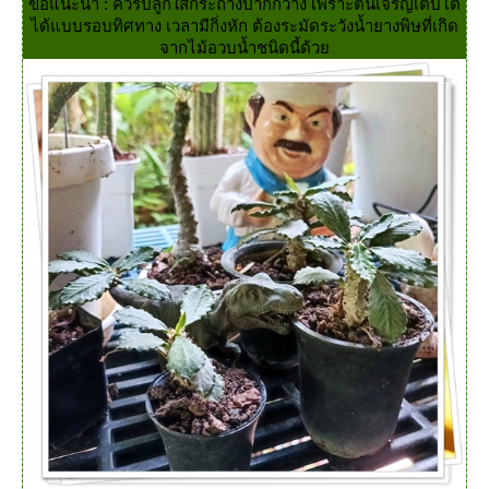
ข้อแนะนำ : ควรปลูกใส่กระถางปากกว้าง เพราะต้นเจริญเติบโต
ได้แบบรอบทิศทาง เวลามีกิ่งหัก ต้องระมัดระวังน้ำยางพิษที่เกิด
จากไม้อวบน้ำชนิดนี้ด้ว