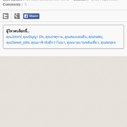
Comments :
3
ผู้โหวตบล็อกนี้...
คุณJohnV
,
คุณปัญญา Dh
,
คุณปรศุราม
,
คุณสองแผ่นดิน
,
คุณhaiku
,
คุณSweet_pills
,
คุณมาช้ายังดีกว่าไม่มา
,
คุณนายแว่นขยันเที่ยว
,
คุณtanjira