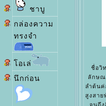
ชาบู
กล่องความ
ทรงจำ
อเล่
ชื่อว
นึกก่อน
ลักษณ
ลำต้นค
สูงสายพ
จนถึงส