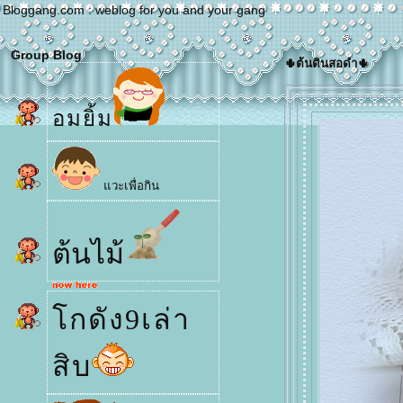
Bloggang.com : weblog for you and your gang
Group Blog
🌵ต้นดินสอดำ🌵
อมยิ้ม
วะเพื่อกิน
ต้นไม้
กดัง9เล่า
สิบ