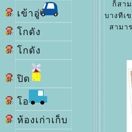
ก็สาม
เข้าอู่
บางทีเ
สามาร
กดัง
กดัง
ปิด
อ
ห้องเก่าเก็บ