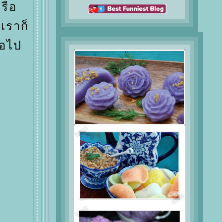
รือ
เราก็
่อไป