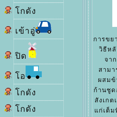
กดัง
เข้าอู่
การขยา
วิธีหล
ปิด
จาก
สามาร
อ
ผสมข้
ก้านชูด
กดัง
สังเกตเ
กดัง
ก่เต็ม