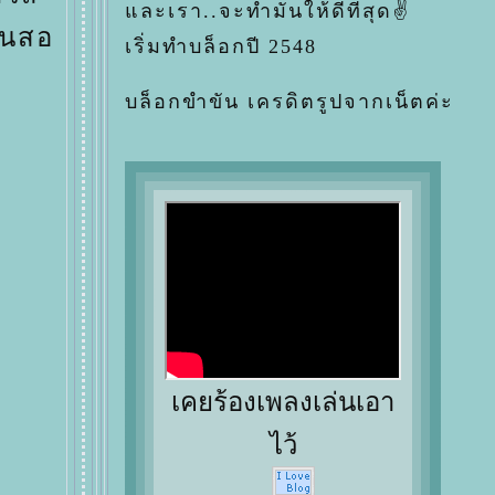
ละเรา..จะทำมันให้ดีที่สุด✌
ดินสอ
เริ่มทำบล็อกปี 2548
บล็อกขำขัน เครดิตรูปจากเน็ตค่ะ
เคยร้องเพลงเล่นเอา
ไว้